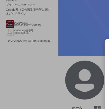
プライバシーポリシー
Cookie及び広告識別番号等に関す
るガイドライン
JASRAC許諾
第9036330001Y45123号
NexTone許諾番号
ID000008336
© OPENREC, inc. All Rights Reserved.
選択
きま
ホーム
動画