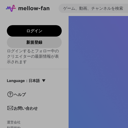
ログイン
新規登録
ログインするとフォロー中の
クリエイターの最新情報が表
示されます
Language
：
日本語
日本語
ヘルプ
English
お問い合わせ
中文(簡体)
한국어
運営会社
利用規約