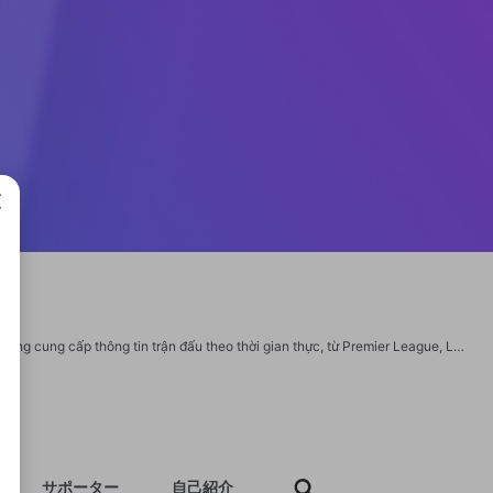
成で
Ra đời từ những năm 2006, Bongdaso được cộng đồng bóng đá tin cậy nhờ khả năng cung cấp thông tin trận đấu theo thời gian thực, từ Premier League, La Liga đến V-League. Ngoài livescore, trang còn có nhận định chuyên sâu, chuyển nhượng và trò chơi dự đoán hấp dẫn. #bongdaso #bongdasococom Website: https://bongdaso.co.com/ Địa chì: 112 Hai Bà Trưng, Đa Kao, Quận 1, Hồ Chí Minh 70000 SĐT: 0989990009 Email: bongdasococom@gmail.com Social: https://x.com/bongdasococom https://www.youtube.com/@bongdasococom https://www.pinterest.com/bongdasococom/ https://www.twitch.tv/bongdasococom https://gravatar.com/bongdasococom https://bit.ly/m/bongdasococom https://www.tumblr.com/bongdasococom https://www.behance.net/bongdasococom https://linktr.ee/bongdasococom https://heylink.me/bongdasococom/ https://linksta.cc/@bongdasococom https://igli.me/bongdasococom https://cointr.ee/bongdasococom https://www.geogebra.org/u/bongdasococom https://www.qrcodechimp.com/page/bongdasococom
サポーター
自己紹介