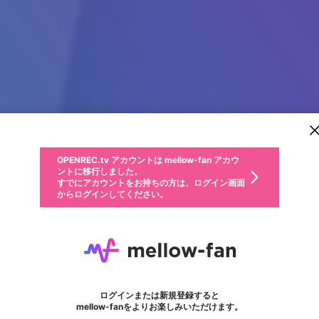
新規登録
OPENREC.tv アカウントは mellow-fan アカウ
OPENREC.tvアカウントはmellow-fanアカウン
パーソナルデータの登録
限定コミュニティ参加方法
ントに移行しました。
トに統合しました。
すでにアカウントをお持ちの方は、ログイン画面
こちらからOPENREC.tvでログイン中のアカウ
からログインしてください。
ント情報を引き継ぐことができます。
動画プレイリストを選択
生年月
固定動画に設定
不適切なユーザーとして報告します
ファンレター
サブスクシェア
OPENREC.tv アカウントは mellow-fan アカウ
@
新規登録
ログイン
か？
年
月
ントに移行しました。
マイページに表示されている動画 (ライブ配信、配信予定、ア
すでにアカウントをお持ちの方は、ログイン画面
ーカイブ、アップロード動画) をページのトップに1つ固定で
bongdasococom
応援している配信者にファンレターを送ることができま
生年月は登録後に変更できません。
認証コードの入力
できるプレイリストがありません。プレイリストは動画の再生画面で作
からログインしてください。
きます。動画タイトル横のメニューより設定することができま
す。好きなデザインを選んでメッセージを書いたり、エ
ログイン
す。
@
bongdasococom
ご確認ください
す。
メールアドレスで新規登録
メールアドレスでログイン
問題を選択してください
ールアイテムでデコレーションして、配信者に届けまし
性別
ょう！
メールアドレスにメールを送信しました。30分以内にメ
パスワード再設定
詳しくはこちら
この限定コミュニティは、Discordで提供されています。
入力していただいたメールアドレス
男性
女性
その他
問題を選択してください
※ファンレター機能は有料サービスです。
ール記載の6桁の認証コードを入力してください。
利用規約とプライバシーポリシーが更新されました。
または
または
ポイントが不足しています
フォロー
に、パスワード再設定用URLを記載
セッションの有効期限が切れたた
Discordアカウントをお持ちでない方
サービスを利用するには変更後の内容をご確認いただ
わいせつな表現
認証コード
検索履歴をすべて削除しますか？
ブロックリストに追加しますか？
この動画の公開は終了しました
登録したメールアドレスを入力し、送信してください。
お住まいの地域
されたメールを送信しましたのでご
め、ログアウトしました
き、同意していただく必要があります。
X
X
Discordとは？からDiscordにアクセス
mellowポイントの購入に進みますか？
他者を誹謗中傷する表現
0
6
確認ください
ログインまたは新規登録すると
Discordアカウントを作成
キャンセル
mellow-fanをよりお楽しみいただけます。
いいえ
OK
はい
OK
利用規約
を確認しました。
0
500
著作権の侵害
Google
Google
キャプチャ
プレイリスト
フォロー
フォロワー
プレミアム会員に入会
mellow-fan のメールアドレス（mellow-fan.comドメイン
OK