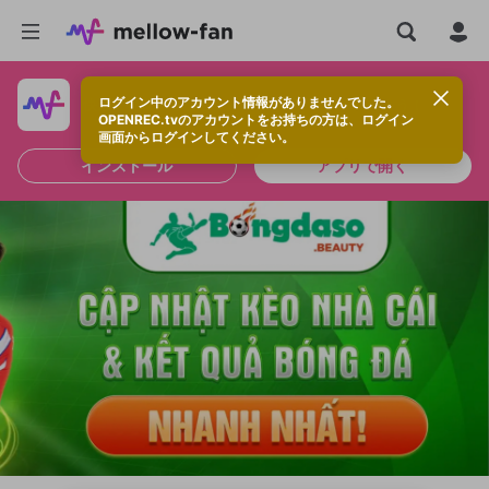
ログイン中のアカウント情報がありませんでした。
快適に視聴するなら、アプリをインストールしよう！
OPENREC.tvのアカウントをお持ちの方は、ログイン
画面からログインしてください。
インストール
アプリで開く
新規登録
OPENREC.tv アカウントは mellow-fan
OPENREC.tvアカウントはmellow-fanア
限定コミュニティ参加方法
パーソナルデータの登録
アカウントに移行しました。
カウントに統合しました。