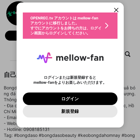
すでにアカウントをお持ちの方は、ログイ
こちらからOPENREC.tvでログイン中のア
Trang Bongdaso
動画プレイリストを選択
ン画面からログインしてください。
カウント情報を引き継ぐことができます。
生年月
固定動画に設定
不適切なユーザーとして報告しま
@
bongdasobeauty
ファンレター
OPENREC.tv アカウントは mellow-fan
サブスクシェア
@
新規登録
ログイン
すか？
年
月
アカウントに移行しました。
マイページに表示されている動画 (ライブ配信、配
認証コードの入力
すでにアカウントをお持ちの方は、ログイ
生年月は登録後に変更できません。
信予定、アーカイブ、アップロード動画) をページ
選択できるプレイリストがありません。
応援している配信者にファンレターを送ることがで
ン画面からログインしてください。
ご確認ください
のトップに1つ固定できます。動画タイトル横のメ
ログイン
フォロー
プレイリストは動画の再生画面で作成で
きます。好きなデザインを選んでメッセージを書い
ニューより設定することができます。
メールアドレスで新規登録
メールアドレスでログイン
問題を選択してください
この限定コミュニティは、Discordで提供されてい
性別
きます。
たり、エールアイテムでデコレーションして、配信
メールアドレスにメールを送信しました。30分以内
パスワード再設定
ます。
者に届けましょう！
にメール記載の6桁の認証コードを入力してくださ
入力していただいたメールアドレ
男性
女性
その他
利用規約とプライバシーポリシーが更新されま
問題を選択してください
詳しくはこちら
ホーム
動画
キャプチャ
プレイリスト
※ファンレター機能は有料サービスです。
い。
または
または
ポイントが不足しています
した。 サービスを利用するには変更後の内容を
Discordアカウントをお持ちでない方
スに、パスワード再設定用URLを
セッションの有効期限が切れたた
登録したメールアドレスを入力し、送信してくださ
わいせつな表現
ブロックリストに追加しますか？
この動画の公開は終了しました
お住まいの地域
ご確認いただき、同意していただく必要があり
認証コード
い。
記載されたメールを送信しました
め、ログアウトしました
Discordとは？からDiscordにアクセス
X
X
ます。
mellowポイントの購入に進みますか？
他者を誹謗中傷する表現
自己紹介
のでご確認ください
0
6
ログインまたは新規登録すると
Discordアカウントを作成
mellow-fanをよりお楽しみいただけます。
キャンセル
OK
OK
0
500
著作権の侵害
Google
Google
利用規約
プレミアム会員に入会
を確認しました。
OK
Bongdaso là trang web uy tín tại Việt Nam, cung cấp kết quả bó
いいえ
はい
mellow-fan のメールアドレス（mellow-fan.comド
この画面からDiscordに参加する
利用規約
および
プライバシーポリシー
に同意頂いた上で
ログイン
ng đá nhanh, tin tức nóng hổi và tỷ lệ kèo trực tuyến chất lượng.
プライバシーポリシー
を確認しました。
メイン及びcs.openrec.co.jpドメイン）が受信拒否設
次にお進みください。
OK
プライバシーの侵害
ご登録いただいた情報はサービスの向上を目的
ログイン
Thông tin liên hệ:
再設定する
動画プレイリストがありません
定に含まれていないかご確認ください。
Yahoo! JAPAN
Yahoo! JAPAN
Discordは第三者が提供するコミュニティーサービスで、
として使用いたします。
報告された問題については、利用規約に違反しているか
- Địa chỉ: 1447 Đ. Nguyễn Duy Trinh, Long Trường, Thủ Đức, Hồ
動画プレイリストを選択
パスワードを忘れた方は
こちら
過激な暴力や自傷行為
mellow-fanとは関わりがありません。Discordに関してのお
一部サービスをご利用いただくには、生年月の
どうかをスタッフが確認します。
この機能をむやみに使
新規登録
Chí Minh, Việt Nam
確認しました
問い合わせにはお答えすることができません。Discordの仕
アカウントをお持ちですか？
アカウントを作成する
登録が必要です。
用することは、利用規約違反になります。
様変更により、限定コミュニティ特典の提供が終了する可能
- Email: bongdasobeauty@gmail.com
入力
なりすまし行為
Appleでサインアップ
Appleでサインイン
動画のプレイリストを一つ選択すると、そのプレイ
ご登録いただいた情報は公開されません。
性がありますが、その際の補償は一切行いません。外部サー
- Website:
https://bongdaso.beauty/
リストの動画をマイページの上部にリストで表示す
ビスとのID連携に関する同意事項に同意の上、参加をお願い
閉じる
- Hotline: 0908185131
ることができます。
出会いを誘導する行為
ファンレターを作成
します。
送信
mellow-fanの
mellow-fanの
利用規約
利用規約
・
・
プライバシーポリシー
プライバシーポリシー
・
・
外部
外部
Tag: #bongdaso #bongdasobeauty #keobongdahomnay #bong
登録
外部サービスとのID連携に関する同意事項
サービスとのID連携に関する同意事項
サービスとのID連携に関する同意事項
に同意頂いた上
に同意頂いた上