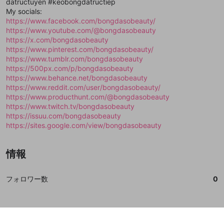
閉じる
ねずみ講やマルチ商法
datructuyen #keobongdatructiep
動画プレイリストを選択
アカウント作成
で、次にお進みください
で、次にお進みください
My socials:
誤解を招く配信設定
https://www.facebook.com/bongdasobeauty/
あとで登録
Discordとは？
Discordに参加する
https://www.youtube.com/@bongdasobeauty
mellow-fanからのお得な情報をメールで受
ゲームの録画禁止区域の配信
https://x.com/bongdasobeauty
け取る
https://www.pinterest.com/bongdasobeauty/
改造版・海賊版ソフトの配信
https://www.tumblr.com/bongdasobeauty
https://500px.com/p/bongdasobeauty
政治的・宗教的・人種的な内容
https://www.behance.net/bongdasobeauty
https://www.reddit.com/user/bongdasobeauty/
その他の問題
https://www.producthunt.com/@bongdasobeauty
https://www.twitch.tv/bongdasobeauty
https://issuu.com/bongdasobeauty
https://sites.google.com/view/bongdasobeauty
情報
フォロワー数
0