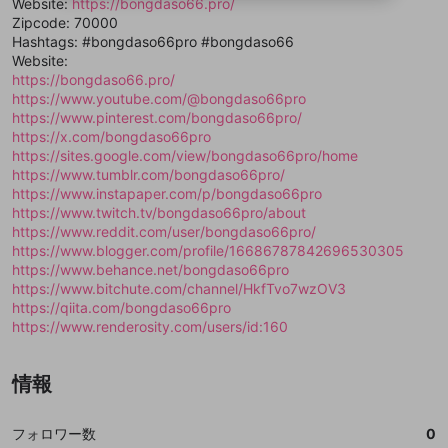
Website:
https://bongdaso66.pro/
ることができます。
出会いを誘導する行為
ファンレターを作成
します。
送信
mellow-fanの
mellow-fanの
利用規約
利用規約
・
・
プライバシーポリシー
プライバシーポリシー
・
・
外部
外部
Zipcode: 70000
登録
外部サービスとのID連携に関する同意事項
サービスとのID連携に関する同意事項
サービスとのID連携に関する同意事項
に同意頂いた上
に同意頂いた上
閉じる
ねずみ講やマルチ商法
Hashtags: #bongdaso66pro #bongdaso66
動画プレイリストを選択
アカウント作成
で、次にお進みください
で、次にお進みください
Website:
誤解を招く配信設定
https://bongdaso66.pro/
あとで登録
Discordとは？
Discordに参加する
https://www.youtube.com/@bongdaso66pro
mellow-fanからのお得な情報をメールで受
ゲームの録画禁止区域の配信
https://www.pinterest.com/bongdaso66pro/
け取る
https://x.com/bongdaso66pro
改造版・海賊版ソフトの配信
https://sites.google.com/view/bongdaso66pro/home
https://www.tumblr.com/bongdaso66pro/
政治的・宗教的・人種的な内容
https://www.instapaper.com/p/bongdaso66pro
https://www.twitch.tv/bongdaso66pro/about
その他の問題
https://www.reddit.com/user/bongdaso66pro/
https://www.blogger.com/profile/16686787842696530305
https://www.behance.net/bongdaso66pro
https://www.bitchute.com/channel/HkfTvo7wzOV3
https://qiita.com/bongdaso66pro
https://www.renderosity.com/users/id:160
情報
フォロワー数
0