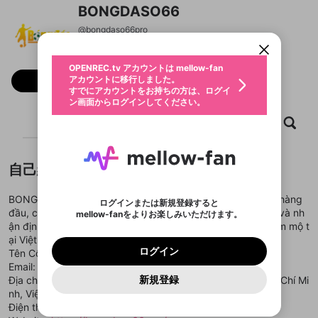
OPENREC.tv アカウントは mellow-fan
OPENREC.tvアカウントはmellow-fanア
限定コミュニティ参加方法
BONGDASO66
パーソナルデータの登録
アカウントに移行しました。
カウントに統合しました。
すでにアカウントをお持ちの方は、ログイ
こちらからOPENREC.tvでログイン中のア
@
bongdaso66pro
動画プレイリストを選択
ン画面からログインしてください。
カウント情報を引き継ぐことができます。
生年月
固定動画に設定
不適切なユーザーとして報告しま
ファンレター
OPENREC.tv アカウントは mellow-fan
サブスクシェア
@
新規登録
ログイン
すか？
年
月
アカウントに移行しました。
フォロー
マイページに表示されている動画 (ライブ配信、配
認証コードの入力
すでにアカウントをお持ちの方は、ログイ
生年月は登録後に変更できません。
信予定、アーカイブ、アップロード動画) をページ
選択できるプレイリストがありません。
応援している配信者にファンレターを送ることがで
ン画面からログインしてください。
ご確認ください
のトップに1つ固定できます。動画タイトル横のメ
ログイン
プレイリストは動画の再生画面で作成で
きます。好きなデザインを選んでメッセージを書い
ニューより設定することができます。
メールアドレスで新規登録
メールアドレスでログイン
問題を選択してください
ホーム
動画
キャプチャ
プレイリスト
この限定コミュニティは、Discordで提供されてい
性別
きます。
たり、エールアイテムでデコレーションして、配信
メールアドレスにメールを送信しました。30分以内
パスワード再設定
ます。
者に届けましょう！
にメール記載の6桁の認証コードを入力してくださ
入力していただいたメールアドレ
男性
女性
その他
利用規約とプライバシーポリシーが更新されま
問題を選択してください
詳しくはこちら
※ファンレター機能は有料サービスです。
い。
または
または
ポイントが不足しています
した。 サービスを利用するには変更後の内容を
Discordアカウントをお持ちでない方
スに、パスワード再設定用URLを
セッションの有効期限が切れたた
登録したメールアドレスを入力し、送信してくださ
自己紹介
わいせつな表現
ブロックリストに追加しますか？
この動画の公開は終了しました
お住まいの地域
ご確認いただき、同意していただく必要があり
認証コード
い。
記載されたメールを送信しました
め、ログアウトしました
Discordとは？からDiscordにアクセス
X
X
ます。
mellowポイントの購入に進みますか？
他者を誹謗中傷する表現
BONGDASO66 là chuyên trang cung cấp dữ liệu bóng đá hàng
のでご確認ください
0
6
ログインまたは新規登録すると
Discordアカウントを作成
đầu, cập nhật nhanh chóng lịch thi đấu, kết quả, tỷ lệ kèo và nh
mellow-fanをよりお楽しみいただけます。
キャンセル
OK
OK
0
500
著作権の侵害
Google
Google
利用規約
プレミアム会員に入会
を確認しました。
OK
ận định soi kèo chuẩn xác, đáp ứng nhu cầu của người hâm mộ t
いいえ
はい
mellow-fan のメールアドレス（mellow-fan.comド
この画面からDiscordに参加する
利用規約
および
プライバシーポリシー
に同意頂いた上で
ログイン
ại Việt Nam.
プライバシーポリシー
を確認しました。
メイン及びcs.openrec.co.jpドメイン）が受信拒否設
次にお進みください。
OK
プライバシーの侵害
ご登録いただいた情報はサービスの向上を目的
ログイン
Tên Công Ty: BONGDASO66
再設定する
動画プレイリストがありません
定に含まれていないかご確認ください。
Yahoo! JAPAN
Yahoo! JAPAN
Discordは第三者が提供するコミュニティーサービスで、
として使用いたします。
報告された問題については、利用規約に違反しているか
Email: bongdaso66pro@gmail.com
動画プレイリストを選択
パスワードを忘れた方は
こちら
過激な暴力や自傷行為
mellow-fanとは関わりがありません。Discordに関してのお
一部サービスをご利用いただくには、生年月の
どうかをスタッフが確認します。
この機能をむやみに使
新規登録
Địa chỉ: 47U1 Nguyễn Văn Đậu, Phường 6, Bình Thạnh, Hồ Chí Mi
確認しました
問い合わせにはお答えすることができません。Discordの仕
アカウントをお持ちですか？
アカウントを作成する
登録が必要です。
用することは、利用規約違反になります。
様変更により、限定コミュニティ特典の提供が終了する可能
nh, Việt Nam
入力
なりすまし行為
Appleでサインアップ
Appleでサインイン
動画のプレイリストを一つ選択すると、そのプレイ
ご登録いただいた情報は公開されません。
性がありますが、その際の補償は一切行いません。外部サー
Điện thoại: 0987451257
リストの動画をマイページの上部にリストで表示す
ビスとのID連携に関する同意事項に同意の上、参加をお願い
閉じる