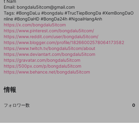
t Nam
で、次にお進みください
で、次にお進みください
Email: bongdalu5itcom@gmail.com
誤解を招く配信設定
あとで登録
Discordとは？
Discordに参加する
Tags: #BongDaLu #bongdalu #TrucTiepBongDa #XemBongDaO
mellow-fanからのお得な情報をメールで受
nline #BongDaHD #BongDa24h #NgoaiHangAnh
ゲームの録画禁止区域の配信
け取る
https://x.com/bongdalu5itcom
https://www.pinterest.com/bongdalu5itcom/
改造版・海賊版ソフトの配信
https://www.reddit.com/user/bongdalu5itcom/
https://www.blogger.com/profile/18266002578064173582
政治的・宗教的・人種的な内容
https://www.twitch.tv/bongdalu5itcom/about
その他の問題
https://www.deviantart.com/bongdalu5itcom
https://gravatar.com/bongdalu5itcom
https://500px.com/p/bongdalu5itcom
https://www.behance.net/bongdalu5itcom
情報
フォロワー数
0