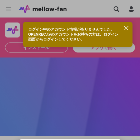
ログイン中のアカウント情報がありませんでした。
快適に視聴するなら、アプリをインストールしよう！
OPENREC.tvのアカウントをお持ちの方は、ログイン
画面からログインしてください。
インストール
アプリで開く
新規登録
OPENREC.tv アカウントは mellow-fan
OPENREC.tvアカウントはmellow-fanア
限定コミュニティ参加方法
パーソナルデータの登録
アカウントに移行しました。
カウントに統合しました。
すでにアカウントをお持ちの方は、ログイ
こちらからOPENREC.tvでログイン中のア