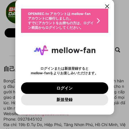
動画プレイリストを選択
ン画面からログインしてください。
カウント情報を引き継ぐことができます。
BongDaLu
生年月
固定動画に設定
不適切なユーザーとして報告しま
ファンレター
@
bongdalu5itcom
OPENREC.tv アカウントは mellow-fan
サブスクシェア
@
新規登録
ログイン
すか？
年
月
アカウントに移行しました。
マイページに表示されている動画 (ライブ配信、配
認証コードの入力
すでにアカウントをお持ちの方は、ログイ
生年月は登録後に変更できません。
信予定、アーカイブ、アップロード動画) をページ
選択できるプレイリストがありません。
応援している配信者にファンレターを送ることがで
ン画面からログインしてください。
ご確認ください
のトップに1つ固定できます。動画タイトル横のメ
ログイン
プレイリストは動画の再生画面で作成で
きます。好きなデザインを選んでメッセージを書い
フォロー
ニューより設定することができます。
メールアドレスで新規登録
メールアドレスでログイン
問題を選択してください
この限定コミュニティは、Discordで提供されてい
性別
きます。
たり、エールアイテムでデコレーションして、配信
メールアドレスにメールを送信しました。30分以内
パスワード再設定
ます。
者に届けましょう！
にメール記載の6桁の認証コードを入力してくださ
入力していただいたメールアドレ
男性
女性
その他
利用規約とプライバシーポリシーが更新されま
問題を選択してください
詳しくはこちら
※ファンレター機能は有料サービスです。
い。
または
または
ホーム
ポイントが不足しています
動画
キャプチャ
プレイリスト
した。 サービスを利用するには変更後の内容を
Discordアカウントをお持ちでない方
スに、パスワード再設定用URLを
セッションの有効期限が切れたた
登録したメールアドレスを入力し、送信してくださ
わいせつな表現
ブロックリストに追加しますか？
この動画の公開は終了しました
お住まいの地域
ご確認いただき、同意していただく必要があり
認証コード
い。
記載されたメールを送信しました
め、ログアウトしました
Discordとは？からDiscordにアクセス
X
X
ます。
mellowポイントの購入に進みますか？
他者を誹謗中傷する表現
のでご確認ください
0
6
自己紹介
ログインまたは新規登録すると
Discordアカウントを作成
mellow-fanをよりお楽しみいただけます。
キャンセル
OK
OK
0
500
著作権の侵害
Google
Google
利用規約
プレミアム会員に入会
を確認しました。
OK
いいえ
はい
mellow-fan のメールアドレス（mellow-fan.comド
この画面からDiscordに参加する
BongDaLu - Nền tảng cập nhật kết quả bóng đá trực tuyến hàn
利用規約
および
プライバシーポリシー
に同意頂いた上で
ログイン
プライバシーポリシー
を確認しました。
メイン及びcs.openrec.co.jpドメイン）が受信拒否設
次にお進みください。
OK
プライバシーの侵害
g đầu mang đến thông tin chính xác và nhanh chóng nhất cho n
ご登録いただいた情報はサービスの向上を目的
ログイン
再設定する
動画プレイリストがありません
定に含まれていないかご確認ください。
Yahoo! JAPAN
Yahoo! JAPAN
gười hâm mộ. Tại đây, thương hiệu BongDaLu cam kết cung cấp
Discordは第三者が提供するコミュニティーサービスで、
として使用いたします。
報告された問題については、利用規約に違反しているか
動画プレイリストを選択
パスワードを忘れた方は
こちら
過激な暴力や自傷行為
mellow-fanとは関わりがありません。Discordに関してのお
giao diện thân thiện giúp người dùng dễ dàng theo dõi tỷ số mọi
一部サービスをご利用いただくには、生年月の
どうかをスタッフが確認します。
この機能をむやみに使
新規登録
確認しました
問い合わせにはお答えすることができません。Discordの仕
アカウントをお持ちですか？
アカウントを作成する
lúc. Hệ thống tích hợp dữ liệu thời gian thực từ hàng trăm giải đấ
登録が必要です。
用することは、利用規約違反になります。
様変更により、限定コミュニティ特典の提供が終了する可能
入力
なりすまし行為
Appleでサインアップ
Appleでサインイン
動画のプレイリストを一つ選択すると、そのプレイ
u lớn nhỏ trên khắp thế giới với độ trễ tối thiểu.
ご登録いただいた情報は公開されません。
性がありますが、その際の補償は一切行いません。外部サー
リストの動画をマイページの上部にリストで表示す
Website:
https://bongdalu5.it.com/
ビスとのID連携に関する同意事項に同意の上、参加をお願い
閉じる
ることができます。
出会いを誘導する行為
ファンレターを作成
します。
Phone: 0927845102
送信
mellow-fanの
mellow-fanの
利用規約
利用規約
・
・
プライバシーポリシー
プライバシーポリシー
・
・
外部
外部
登録
Địa chỉ: 19b Đ.Tự Do, Hiệp Phú, Tăng Nhơn Phú, Hồ Chí Minh, Việ
外部サービスとのID連携に関する同意事項
サービスとのID連携に関する同意事項
サービスとのID連携に関する同意事項
に同意頂いた上
に同意頂いた上
閉じる
ねずみ講やマルチ商法
動画プレイリストを選択
アカウント作成