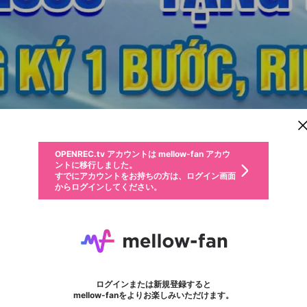
新規登録
OPENREC.tv アカウントは mellow-fan アカウ
OPENREC.tvアカウントはmellow-fanアカウン
パーソナルデータの登録
限定コミュニティ参加方法
ントに移行しました。
トに統合しました。
すでにアカウントをお持ちの方は、ログイン画面
こちらからOPENREC.tvでログイン中のアカウ
からログインしてください。
ント情報を引き継ぐことができます。
動画プレイリストを選択
生年月
固定動画に設定
不適切なユーザーとして報告します
ファンレター
サブスクシェア
OPENREC.tv アカウントは mellow-fan アカウ
@
新規登録
ログイン
か？
年
月
ントに移行しました。
マイページに表示されている動画 (ライブ配信、配信予定、ア
すでにアカウントをお持ちの方は、ログイン画面
ーカイブ、アップロード動画) をページのトップに1つ固定で
BL555X Com
応援している配信者にファンレターを送ることができま
生年月は登録後に変更できません。
認証コードの入力
できるプレイリストがありません。プレイリストは動画の再生画面で作
からログインしてください。
きます。動画タイトル横のメニューより設定することができま
す。好きなデザインを選んでメッセージを書いたり、エ
ログイン
す。
@
bl555xcom
ご確認ください
す。
メールアドレスで新規登録
メールアドレスでログイン
問題を選択してください
ールアイテムでデコレーションして、配信者に届けまし
性別
ょう！
メールアドレスにメールを送信しました。30分以内にメ
パスワード再設定
詳しくはこちら
この限定コミュニティは、Discordで提供されています。
入力していただいたメールアドレス
男性
女性
その他
問題を選択してください
※ファンレター機能は有料サービスです。
ール記載の6桁の認証コードを入力してください。
利用規約とプライバシーポリシーが更新されました。
または
または
ポイントが不足しています
フォロー
に、パスワード再設定用URLを記載
セッションの有効期限が切れたた
Discordアカウントをお持ちでない方
サービスを利用するには変更後の内容をご確認いただ
わいせつな表現
認証コード
検索履歴をすべて削除しますか？
ブロックリストに追加しますか？
この動画の公開は終了しました
登録したメールアドレスを入力し、送信してください。
お住まいの地域
されたメールを送信しましたのでご
め、ログアウトしました
き、同意していただく必要があります。
X
X
Discordとは？からDiscordにアクセス
mellowポイントの購入に進みますか？
他者を誹謗中傷する表現
0
6
確認ください
ログインまたは新規登録すると
Discordアカウントを作成
キャンセル
mellow-fanをよりお楽しみいただけます。
いいえ
OK
はい
OK
利用規約
を確認しました。
0
500
著作権の侵害
Google
Google
キャプチャ
プレイリスト
フォロー
フォロワー
プレミアム会員に入会
mellow-fan のメールアドレス（mellow-fan.comドメイン
OK