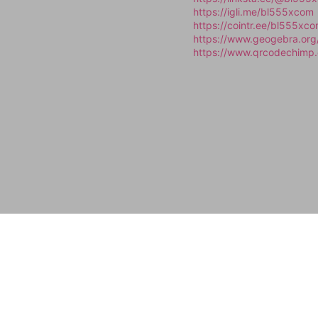
https://igli.me/bl555xcom
https://cointr.ee/bl555xc
https://www.geogebra.or
https://www.qrcodechim