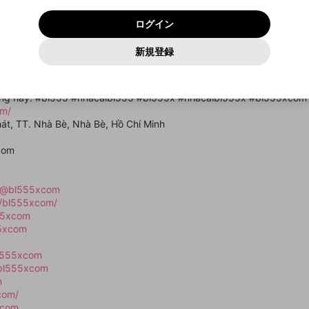
いいえ
はい
利用規約
および
プライバシーポリシー
に同意頂いた上で次にお
この画面からDiscordに参加する
プライバシーポリシー
を確認しました。
及びcs.openrec.co.jpドメイン）が受信拒否設定に含まれて
ログイン
進みください。
OK
プライバシーの侵害
ご登録いただいた情報はサービスの向上を目的として
動画プレイリストがありません
再設定する
いないかご確認ください。
ログイン
Yahoo! JAPAN
Yahoo! JAPAN
使用いたします。
Discordは第三者が提供するコミュニティーサービスで、mellow-
報告された問題については、利用規約に違反しているかどうか
パスワードを忘れた方は
こちら
過激な暴力や自傷行為
確認しました
fanとは関わりがありません。Discordに関してのお問い合わせには
一部サービスをご利用いただくには、生年月の登録が
をスタッフが確認します。
この機能をむやみに使用すること
新規登録
動画プレイリストを選択
お答えすることができません。Discordの仕様変更により、限定コ
アカウントをお持ちですか？
アカウントを作成する
入力
必要です。
は、利用規約違反になります。
Appleでサインアップ
Appleでサインイン
ミュニティ特典の提供が終了する可能性がありますが、その際の補
なりすまし行為
ởi tổ chức quản lý quốc tế, BL555 đảm bảo sự minh bạch, an toàn 
ご登録いただいた情報は公開されません。
償は一切行いません。外部サービスとのID連携に関する同意事項に
動画のプレイリストを一つ選択すると、そのプレイリストの動
 hóa và bảo vệ kỹ lưỡng, mang lại sự yên tâm cho người chơi khi th
同意の上、参加をお願いします。
出会いを誘導する行為
閉じる
画をマイページの上部にリストで表示することができます。
tảng này. #bl555 #nhacaibl555 #bl555x #nhacaibl555x #bl555xco
ファンレターを作成
送信
mellow-fanの
mellow-fanの
利用規約
利用規約
・
・
プライバシーポリシー
プライバシーポリシー
・
・
外部サービ
外部サービ
外部サービスとのID連携に関する同意事項
om/
登録
スとのID連携に関する同意事項
スとのID連携に関する同意事項
に同意頂いた上で、次にお進み
に同意頂いた上で、次にお進み
閉じる
ねずみ講やマルチ商法
アカウント作成
動画プレイリストを選択
hát, TT. Nhà Bè, Nhà Bè, Hồ Chí Minh
ください
ください
Discordとは？
Discordに参加する
誤解を招く配信設定
あとで登録
com
mellow-fanからのお得な情報をメールで受け取
ゲームの録画禁止区域の配信
る
m/@bl555xcom
改造版・海賊版ソフトの配信
m/bl555xcom/
555xcom
政治的・宗教的・人種的な内容
55xcom
その他の問題
bl555xcom
/bl555xcom
m
com/
xcom