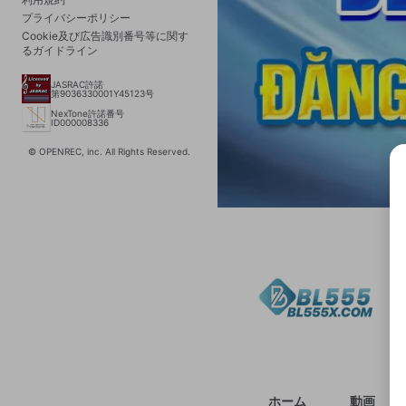
プライバシーポリシー
Cookie及び広告識別番号等に関す
るガイドライン
JASRAC許諾
第9036330001Y45123号
NexTone許諾番号
ID000008336
© OPENREC, inc. All Rights Reserved.
選択
きま
ホーム
動画