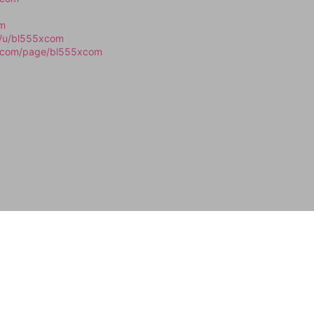
om
g/u/bl555xcom
p.com/page/bl555xcom