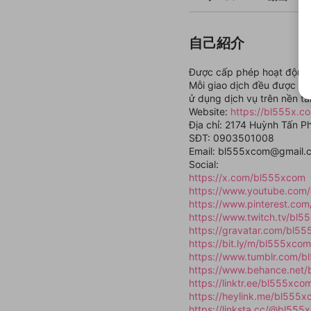
自己紹介
Được cấp phép hoạt động b
Mỗi giao dịch đều được mã
ử dụng dịch vụ trên nền 
Website:
https://bl555x.c
Địa chỉ: 2174 Huỳnh Tấn P
SĐT: 0903501008
Email: bl555xcom@gmail.
Social:
https://x.com/bl555xcom
https://www.youtube.co
https://www.pinterest.co
https://www.twitch.tv/bl
https://gravatar.com/bl5
https://bit.ly/m/bl555xcom
https://www.tumblr.com/
https://www.behance.net
https://linktr.ee/bl555xco
https://heylink.me/bl555x
https://linksta.cc/@bl555