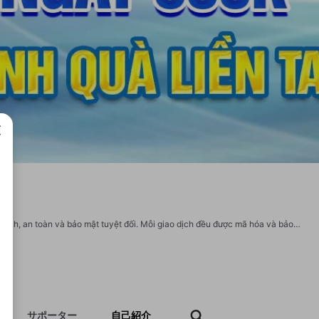
成で
Được cấp phép hoạt động bởi tổ chức quản lý quốc tế, BL555 đảm bảo sự minh bạch, an toàn và bảo mật tuyệt đối. Mỗi giao dịch đều được mã hóa và bảo vệ kỹ lưỡng, mang lại sự yên tâm cho người chơi khi tham gia đặt cược hoặc sử dụng dịch vụ trên nền tảng này. #bl555 #nhacaibl555 #bl555x #nhacaibl555x #bl555xcom #nhacaibl555xcom Website: https://bl555x.com/ Địa chỉ: 2174 Huỳnh Tấn Phát, TT. Nhà Bè, Nhà Bè, Hồ Chí Minh SĐT: 0903501008 Email: bl555xcom@gmail.com Social: https://x.com/bl555xcom https://www.youtube.com/@bl555xcom https://www.pinterest.com/bl555xcom/ https://www.twitch.tv/bl555xcom https://gravatar.com/bl555xcom https://bit.ly/m/bl555xcom https://www.tumblr.com/bl555xcom https://www.behance.net/bl555xcom https://linktr.ee/bl555xcom https://heylink.me/bl555xcom/ https://linksta.cc/@bl555xcom https://igli.me/bl555xcom https://cointr.ee/bl555xcom https://www.geogebra.org/u/bl555xcom https://www.qrcodechimp.com/page/bl555xcom
サポーター
自己紹介