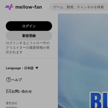
ログイン
新規登録
ログインするとフォロー中の
クリエイターの最新情報が表
示されます
Language
：
日本語
日本語
ヘルプ
English
お問い合わせ
中文(簡体)
한국어
運営会社
利用規約