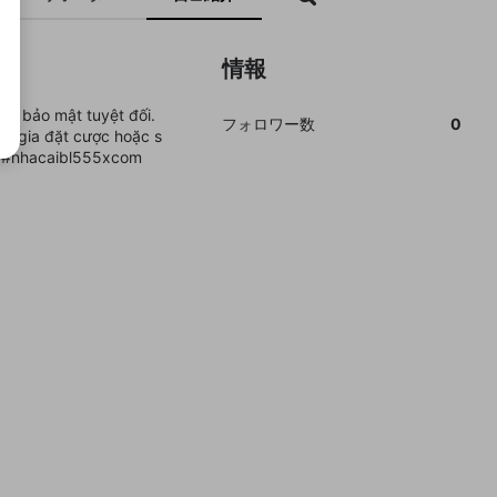
情報
và bảo mật tuyệt đối.
フォロワー数
0
am gia đặt cược hoặc s
m #nhacaibl555xcom