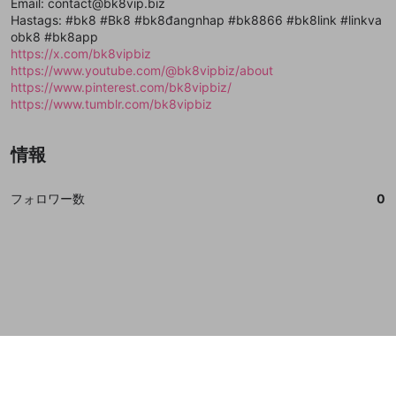
Email: contact@bk8vip.biz
誤解を招く配信設定
Hastags: #bk8 #Bk8 #bk8đangnhap #bk8866 #bk8link #linkva
あとで登録
Discordとは？
Discordに参加する
obk8 #bk8app
mellow-fanからのお得な情報をメールで受
ゲームの録画禁止区域の配信
https://x.com/bk8vipbiz
け取る
https://www.youtube.com/@bk8vipbiz/about
改造版・海賊版ソフトの配信
https://www.pinterest.com/bk8vipbiz/
https://www.tumblr.com/bk8vipbiz
政治的・宗教的・人種的な内容
その他の問題
情報
フォロワー数
0