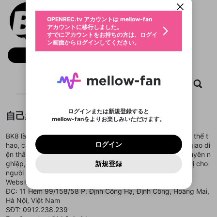
動画プレイリストを選択
生年月
Nhà Cái Bk8
固定動画に設定
不適切なユーザーとして報告しま
ファンレター
OPENREC.tv アカウントは mellow-fan
サブスクシェア
@
bk8vipbiz
@
新規登録
ログイン
すか？
年
月
アカウントに移行しました。
マイページに表示されている動画 (ライブ配信、配
認証コードの入力
すでにアカウントをお持ちの方は、ログイ
生年月は登録後に変更できません。
信予定、アーカイブ、アップロード動画) をページ
選択できるプレイリストがありません。
応援している配信者にファンレターを送ることがで
ン画面からログインしてください。
ご確認ください
のトップに1つ固定できます。動画タイトル横のメ
ログイン
プレイリストは動画の再生画面で作成で
きます。好きなデザインを選んでメッセージを書い
ニューより設定することができます。
メールアドレスで新規登録
メールアドレスでログイン
問題を選択してください
フォロー
この限定コミュニティは、Discordで提供されてい
性別
きます。
たり、エールアイテムでデコレーションして、配信
メールアドレスにメールを送信しました。30分以内
パスワード再設定
ます。
者に届けましょう！
にメール記載の6桁の認証コードを入力してくださ
入力していただいたメールアドレ
男性
女性
その他
利用規約とプライバシーポリシーが更新されま
問題を選択してください
詳しくはこちら
※ファンレター機能は有料サービスです。
い。
または
または
ポイントが不足しています
した。 サービスを利用するには変更後の内容を
Discordアカウントをお持ちでない方
スに、パスワード再設定用URLを
セッションの有効期限が切れたた
ホーム
動画
キャプチャ
プレイリスト
登録したメールアドレスを入力し、送信してくださ
わいせつな表現
ブロックリストに追加しますか？
この動画の公開は終了しました
お住まいの地域
ご確認いただき、同意していただく必要があり
認証コード
い。
記載されたメールを送信しました
め、ログアウトしました
Discordとは？からDiscordにアクセス
X
X
ます。
mellowポイントの購入に進みますか？
他者を誹謗中傷する表現
のでご確認ください
0
6
ログインまたは新規登録すると
自己紹介
Discordアカウントを作成
mellow-fanをよりお楽しみいただけます。
キャンセル
OK
OK
0
500
著作権の侵害
Google
Google
利用規約
プレミアム会員に入会
を確認しました。
OK
いいえ
はい
mellow-fan のメールアドレス（mellow-fan.comド
この画面からDiscordに参加する
利用規約
および
プライバシーポリシー
に同意頂いた上で
ログイン
BK8 là nhà cái trực tuyến uy tín, cung cấp dịch vụ cá cược thể t
プライバシーポリシー
を確認しました。
メイン及びcs.openrec.co.jpドメイン）が受信拒否設
次にお進みください。
OK
プライバシーの侵害
ご登録いただいた情報はサービスの向上を目的
ログイン
hao, casino, game bài và các trò chơi giải trí đa dạng. Với giao di
再設定する
動画プレイリストがありません
定に含まれていないかご確認ください。
Yahoo! JAPAN
Yahoo! JAPAN
Discordは第三者が提供するコミュニティーサービスで、
として使用いたします。
報告された問題については、利用規約に違反しているか
ện thân thiện, tỷ lệ cược hấp dẫn và hỗ trợ khách hàng chuyên n
動画プレイリストを選択
パスワードを忘れた方は
こちら
過激な暴力や自傷行為
mellow-fanとは関わりがありません。Discordに関してのお
一部サービスをご利用いただくには、生年月の
どうかをスタッフが確認します。
この機能をむやみに使
ghiệp, BK8 mang đến trải nghiệm cá cược an toàn và thú vị cho
新規登録
確認しました
問い合わせにはお答えすることができません。Discordの仕
アカウントをお持ちですか？
アカウントを作成する
登録が必要です。
用することは、利用規約違反になります。
người chơi.
様変更により、限定コミュニティ特典の提供が終了する可能
入力
なりすまし行為
Appleでサインアップ
Appleでサインイン
動画のプレイリストを一つ選択すると、そのプレイ
ご登録いただいた情報は公開されません。
性がありますが、その際の補償は一切行いません。外部サー
Website:
https://bk8vip.biz/
リストの動画をマイページの上部にリストで表示す
ビスとのID連携に関する同意事項に同意の上、参加をお願い
閉じる
ĐC: 11 Hẻm 99/158/58 P. Định Công Hạ, Định Công, Hoàng Mai,
ることができます。
出会いを誘導する行為
ファンレターを作成
します。
送信
Hà Nội, Việt Nam
mellow-fanの
mellow-fanの
利用規約
利用規約
・
・
プライバシーポリシー
プライバシーポリシー
・
・
外部
外部
登録
外部サービスとのID連携に関する同意事項
サービスとのID連携に関する同意事項
サービスとのID連携に関する同意事項
に同意頂いた上
に同意頂いた上
SĐT: 0912.238.239
閉じる
ねずみ講やマルチ商法
動画プレイリストを選択
アカウント作成
で、次にお進みください
で、次にお進みください