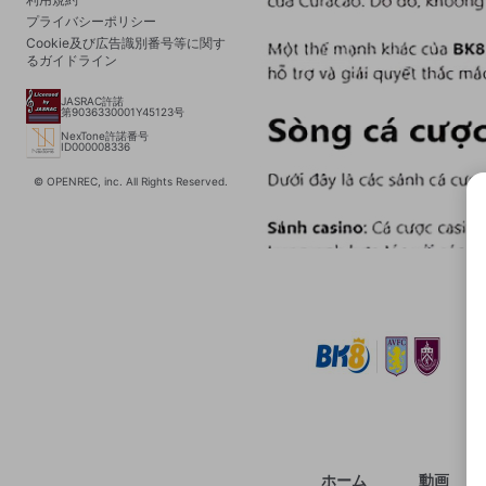
プライバシーポリシー
Cookie及び広告識別番号等に関す
るガイドライン
JASRAC許諾
第9036330001Y45123号
NexTone許諾番号
ID000008336
© OPENREC, inc. All Rights Reserved.
選択
きま
ホーム
動画