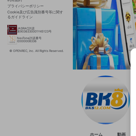
プライバシーポリシー
Cookie及び広告識別番号等に関す
るガイドライン
JASRAC許諾
第9036330001Y45123号
NexTone許諾番号
ID000008336
© OPENREC, inc. All Rights Reserved.
選択
きま
ホーム
動画