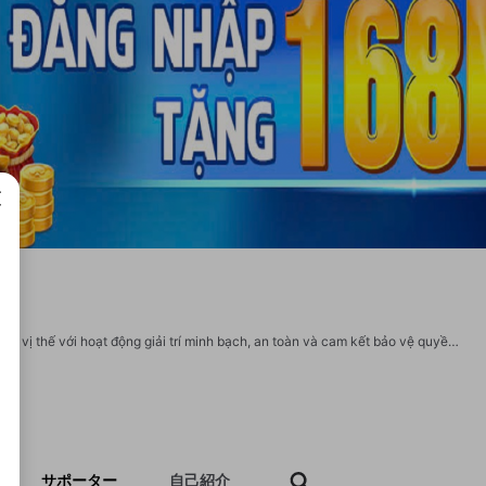
成で
BK8 là một trong những nền tảng uy tín hàng đầu Châu Á, nhanh chóng khẳng định vị thế với hoạt động giải trí minh bạch, an toàn và cam kết bảo vệ quyền lợi người chơi. Website: https://bk812.com/ Địa chỉ: 16B Đường Bình Đức, Phường 15, Quận 8, Hồ Chí Minh, Việt Nam. Phone: 0984465529. Email: info@bk812.com. #bk8 #trangchubk8 #dangkybk8 #dangnhapbk8 #linkbk8 Social: https://www.zillow.com/profile/bk812com https://giapngockhuong7777.systeme.io/ https://www.gta5-mods.com/users/bk812com https://batotoo.com/u/2672573-bk812com https://www.facebook.com/bk812com/ https://x.com/bk812com https://www.youtube.com/@bk812com https://www.pinterest.com/bk812com/ https://gravatar.com/bk812com https://www.reddit.com/user/bk812com/ https://vimeo.com/bk812com https://medium.com/@bk812com/about https://talk.plesk.com/members/giapngockhuong.419946/#about https://www.linkedin.com/in/bk812com/ https://www.tumblr.com/bk812com https://www.quora.com/profile/Bk812com
サポーター
自己紹介