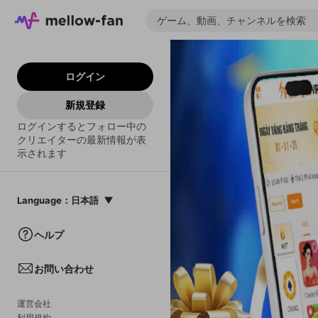
ログイン
新規登録
ログインするとフォロー中の
クリエイターの最新情報が表
示されます
Language
：
日本語
日本語
ヘルプ
English
お問い合わせ
中文(簡体)
한국어
運営会社
利用規約