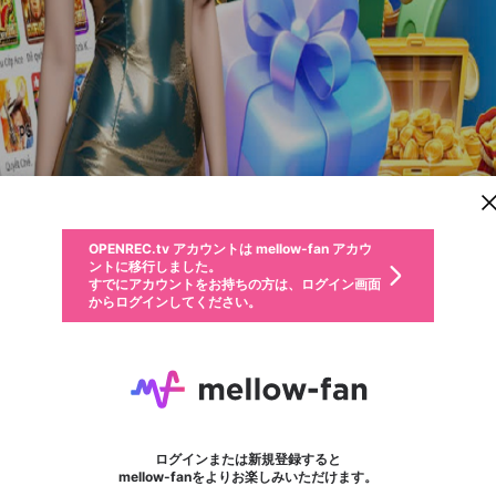
新規登録
OPENREC.tv アカウントは mellow-fan アカウ
OPENREC.tvアカウントはmellow-fanアカウン
パーソナルデータの登録
限定コミュニティ参加方法
ントに移行しました。
トに統合しました。
すでにアカウントをお持ちの方は、ログイン画面
こちらからOPENREC.tvでログイン中のアカウ
からログインしてください。
ント情報を引き継ぐことができます。
動画プレイリストを選択
生年月
固定動画に設定
不適切なユーザーとして報告します
ファンレター
サブスクシェア
OPENREC.tv アカウントは mellow-fan アカウ
@
新規登録
ログイン
か？
年
月
ントに移行しました。
マイページに表示されている動画 (ライブ配信、配信予定、ア
すでにアカウントをお持ちの方は、ログイン画面
ーカイブ、アップロード動画) をページのトップに1つ固定で
BK8
応援している配信者にファンレターを送ることができま
生年月は登録後に変更できません。
認証コードの入力
できるプレイリストがありません。プレイリストは動画の再生画面で作
からログインしてください。
きます。動画タイトル横のメニューより設定することができま
す。好きなデザインを選んでメッセージを書いたり、エ
ログイン
す。
@
bk812com
ご確認ください
す。
メールアドレスで新規登録
メールアドレスでログイン
問題を選択してください
ールアイテムでデコレーションして、配信者に届けまし
性別
ょう！
メールアドレスにメールを送信しました。30分以内にメ
パスワード再設定
詳しくはこちら
この限定コミュニティは、Discordで提供されています。
入力していただいたメールアドレス
男性
女性
その他
問題を選択してください
※ファンレター機能は有料サービスです。
ール記載の6桁の認証コードを入力してください。
利用規約とプライバシーポリシーが更新されました。
または
または
ポイントが不足しています
フォロー
に、パスワード再設定用URLを記載
セッションの有効期限が切れたた
Discordアカウントをお持ちでない方
サービスを利用するには変更後の内容をご確認いただ
わいせつな表現
認証コード
検索履歴をすべて削除しますか？
ブロックリストに追加しますか？
この動画の公開は終了しました
登録したメールアドレスを入力し、送信してください。
お住まいの地域
されたメールを送信しましたのでご
め、ログアウトしました
き、同意していただく必要があります。
X
X
Discordとは？からDiscordにアクセス
mellowポイントの購入に進みますか？
他者を誹謗中傷する表現
0
6
確認ください
ログインまたは新規登録すると
Discordアカウントを作成
キャンセル
mellow-fanをよりお楽しみいただけます。
いいえ
OK
はい
OK
利用規約
を確認しました。
0
500
著作権の侵害
Google
Google
キャプチャ
プレイリスト
フォロー
フォロワー
プレミアム会員に入会
mellow-fan のメールアドレス（mellow-fan.comドメイン
OK