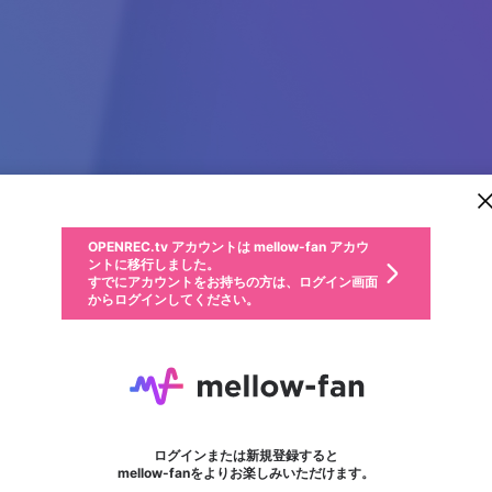
新規登録
OPENREC.tv アカウントは mellow-fan アカウ
OPENREC.tvアカウントはmellow-fanアカウン
パーソナルデータの登録
限定コミュニティ参加方法
ントに移行しました。
トに統合しました。
すでにアカウントをお持ちの方は、ログイン画面
こちらからOPENREC.tvでログイン中のアカウ
からログインしてください。
ント情報を引き継ぐことができます。
動画プレイリストを選択
生年月
固定動画に設定
不適切なユーザーとして報告します
ファンレター
サブスクシェア
OPENREC.tv アカウントは mellow-fan アカウ
@
新規登録
ログイン
か？
年
月
ントに移行しました。
マイページに表示されている動画 (ライブ配信、配信予定、ア
すでにアカウントをお持ちの方は、ログイン画面
ーカイブ、アップロード動画) をページのトップに1つ固定で
RR88
応援している配信者にファンレターを送ることができま
生年月は登録後に変更できません。
認証コードの入力
できるプレイリストがありません。プレイリストは動画の再生画面で作
からログインしてください。
きます。動画タイトル横のメニューより設定することができま
す。好きなデザインを選んでメッセージを書いたり、エ
ログイン
す。
ご確認ください
す。
メールアドレスで新規登録
メールアドレスでログイン
問題を選択してください
ールアイテムでデコレーションして、配信者に届けまし
性別
ょう！
メールアドレスにメールを送信しました。30分以内にメ
パスワード再設定
詳しくはこちら
この限定コミュニティは、Discordで提供されています。
入力していただいたメールアドレス
男性
女性
その他
問題を選択してください
※ファンレター機能は有料サービスです。
ール記載の6桁の認証コードを入力してください。
フォロー
利用規約とプライバシーポリシーが更新されました。
または
または
ポイントが不足しています
に、パスワード再設定用URLを記載
セッションの有効期限が切れたた
Discordアカウントをお持ちでない方
サービスを利用するには変更後の内容をご確認いただ
わいせつな表現
認証コード
検索履歴をすべて削除しますか？
ブロックリストに追加しますか？
この動画の公開は終了しました
登録したメールアドレスを入力し、送信してください。
お住まいの地域
されたメールを送信しましたのでご
め、ログアウトしました
き、同意していただく必要があります。
X
X
Discordとは？からDiscordにアクセス
mellowポイントの購入に進みますか？
他者を誹謗中傷する表現
0
6
確認ください
ログインまたは新規登録すると
Discordアカウントを作成
キャンセル
mellow-fanをよりお楽しみいただけます。
いいえ
OK
はい
OK
利用規約
を確認しました。
0
500
著作権の侵害
Google
Google
キャプチャ
プレイリスト
フォロー
フォロワー
プレミアム会員に入会
mellow-fan のメールアドレス（mellow-fan.comドメイン
OK