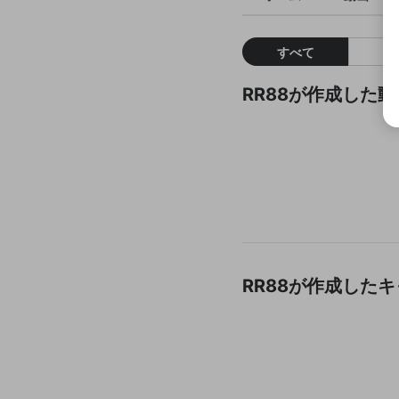
すべて
RR88が作成した
RR88が作成した