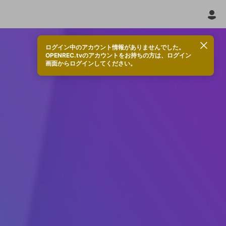
ログイン中のアカウント情報がありませんでした。
OPENREC.tvのアカウントをお持ちの方は、ログイン
画面からログインしてください。