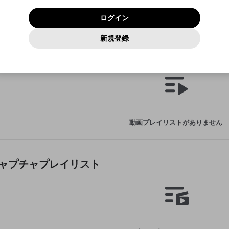
いいえ
はい
利用規約
および
プライバシーポリシー
に同意頂いた上で次にお
この画面からDiscordに参加する
プライバシーポリシー
を確認しました。
及びcs.openrec.co.jpドメイン）が受信拒否設定に含まれて
ログイン
進みください。
OK
プライバシーの侵害
ご登録いただいた情報はサービスの向上を目的として
動画プレイリストがありません
再設定する
いないかご確認ください。
ログイン
Yahoo! JAPAN
Yahoo! JAPAN
使用いたします。
Discordは第三者が提供するコミュニティーサービスで、mellow-
報告された問題については、利用規約に違反しているかどうか
動画
キャプチャ
パスワードを忘れた方は
こちら
過激な暴力や自傷行為
確認しました
fanとは関わりがありません。Discordに関してのお問い合わせには
一部サービスをご利用いただくには、生年月の登録が
をスタッフが確認します。
この機能をむやみに使用すること
新規登録
動画プレイリストを選択
お答えすることができません。Discordの仕様変更により、限定コ
アカウントをお持ちですか？
アカウントを作成する
入力
必要です。
は、利用規約違反になります。
Appleでサインアップ
Appleでサインイン
ミュニティ特典の提供が終了する可能性がありますが、その際の補
なりすまし行為
動画プレイリスト
ご登録いただいた情報は公開されません。
償は一切行いません。外部サービスとのID連携に関する同意事項に
動画のプレイリストを一つ選択すると、そのプレイリストの動
同意の上、参加をお願いします。
出会いを誘導する行為
閉じる
画をマイページの上部にリストで表示することができます。
ファンレターを作成
送信
mellow-fanの
mellow-fanの
利用規約
利用規約
・
・
プライバシーポリシー
プライバシーポリシー
・
・
外部サービ
外部サービ
外部サービスとのID連携に関する同意事項
登録
スとのID連携に関する同意事項
スとのID連携に関する同意事項
に同意頂いた上で、次にお進み
に同意頂いた上で、次にお進み
閉じる
ねずみ講やマルチ商法
アカウント作成
動画プレイリストを選択
ください
ください
Discordとは？
Discordに参加する
誤解を招く配信設定
あとで登録
mellow-fanからのお得な情報をメールで受け取
動画プレイリストがありません
ゲームの録画禁止区域の配信
る
改造版・海賊版ソフトの配信
政治的・宗教的・人種的な内容
キャプチャプレイリスト
その他の問題