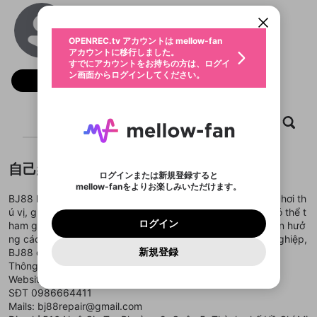
すでにアカウントをお持ちの方は、ログイ
こちらからOPENREC.tvでログイン中のア
BJ88
動画プレイリストを選択
ン画面からログインしてください。
カウント情報を引き継ぐことができます。
生年月
固定動画に設定
不適切なユーザーとして報告しま
@
bj88repair
ファンレター
OPENREC.tv アカウントは mellow-fan
サブスクシェア
@
新規登録
ログイン
すか？
年
月
アカウントに移行しました。
マイページに表示されている動画 (ライブ配信、配
認証コードの入力
すでにアカウントをお持ちの方は、ログイ
生年月は登録後に変更できません。
信予定、アーカイブ、アップロード動画) をページ
選択できるプレイリストがありません。
応援している配信者にファンレターを送ることがで
ン画面からログインしてください。
ご確認ください
のトップに1つ固定できます。動画タイトル横のメ
ログイン
フォロー
プレイリストは動画の再生画面で作成で
きます。好きなデザインを選んでメッセージを書い
ニューより設定することができます。
メールアドレスで新規登録
メールアドレスでログイン
問題を選択してください
この限定コミュニティは、Discordで提供されてい
性別
きます。
たり、エールアイテムでデコレーションして、配信
メールアドレスにメールを送信しました。30分以内
パスワード再設定
ます。
者に届けましょう！
にメール記載の6桁の認証コードを入力してくださ
入力していただいたメールアドレ
男性
女性
その他
利用規約とプライバシーポリシーが更新されま
問題を選択してください
詳しくはこちら
ホーム
動画
キャプチャ
プレイリスト
※ファンレター機能は有料サービスです。
い。
または
または
ポイントが不足しています
した。 サービスを利用するには変更後の内容を
Discordアカウントをお持ちでない方
スに、パスワード再設定用URLを
セッションの有効期限が切れたた
登録したメールアドレスを入力し、送信してくださ
わいせつな表現
ブロックリストに追加しますか？
この動画の公開は終了しました
お住まいの地域
ご確認いただき、同意していただく必要があり
認証コード
い。
記載されたメールを送信しました
め、ログアウトしました
Discordとは？からDiscordにアクセス
X
X
ます。
mellowポイントの購入に進みますか？
他者を誹謗中傷する表現
自己紹介
のでご確認ください
0
6
ログインまたは新規登録すると
Discordアカウントを作成
mellow-fanをよりお楽しみいただけます。
キャンセル
OK
OK
0
500
著作権の侵害
Google
Google
利用規約
プレミアム会員に入会
を確認しました。
OK
BJ88 là nền tảng đá gà trực tuyến mang đến trải nghiệm chơi th
いいえ
はい
mellow-fan のメールアドレス（mellow-fan.comド
この画面からDiscordに参加する
利用規約
および
プライバシーポリシー
に同意頂いた上で
ログイン
ú vị, giao diện thân thiện và cơ hội thắng lớn. Người chơi có thể t
プライバシーポリシー
を確認しました。
メイン及びcs.openrec.co.jpドメイン）が受信拒否設
次にお進みください。
OK
プライバシーの侵害
ご登録いただいた情報はサービスの向上を目的
ログイン
ham gia các trận đá gà hấp dẫn, nhận thưởng nhanh và tận hưở
再設定する
動画プレイリストがありません
定に含まれていないかご確認ください。
Yahoo! JAPAN
Yahoo! JAPAN
Discordは第三者が提供するコミュニティーサービスで、
として使用いたします。
報告された問題については、利用規約に違反しているか
ng các khuyến mãi đặc sắc. Dù là người mới hay chuyên nghiệp,
動画プレイリストを選択
パスワードを忘れた方は
こちら
過激な暴力や自傷行為
mellow-fanとは関わりがありません。Discordに関してのお
一部サービスをご利用いただくには、生年月の
どうかをスタッフが確認します。
この機能をむやみに使
新規登録
BJ88 đều mang đến trải nghiệm tiện lợi và đáng nhớ.
確認しました
問い合わせにはお答えすることができません。Discordの仕
アカウントをお持ちですか？
アカウントを作成する
登録が必要です。
用することは、利用規約違反になります。
様変更により、限定コミュニティ特典の提供が終了する可能
Thông tin liên hệ:
入力
なりすまし行為
Appleでサインアップ
Appleでサインイン
動画のプレイリストを一つ選択すると、そのプレイ
ご登録いただいた情報は公開されません。
性がありますが、その際の補償は一切行いません。外部サー
Website :
https://bj88.repair/
リストの動画をマイページの上部にリストで表示す
ビスとのID連携に関する同意事項に同意の上、参加をお願い
閉じる
SĐT 0986664411
ることができます。
出会いを誘導する行為
ファンレターを作成
します。
送信
mellow-fanの
mellow-fanの
利用規約
利用規約
・
・
プライバシーポリシー
プライバシーポリシー
・
・
外部
外部
Mails: bj88repair@gmail.com
登録
外部サービスとのID連携に関する同意事項
サービスとのID連携に関する同意事項
サービスとのID連携に関する同意事項
に同意頂いた上
に同意頂いた上