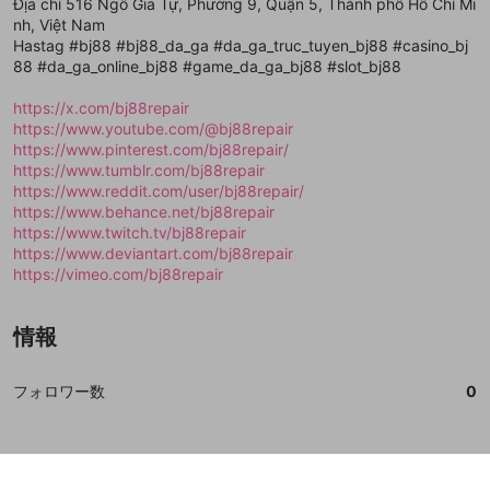
閉じる
ねずみ講やマルチ商法
Địa chỉ 516 Ngô Gia Tự, Phường 9, Quận 5, Thành phố Hồ Chí Mi
動画プレイリストを選択
アカウント作成
で、次にお進みください
で、次にお進みください
nh, Việt Nam
誤解を招く配信設定
Hastag #bj88 #bj88_da_ga #da_ga_truc_tuyen_bj88 #casino_bj
あとで登録
Discordとは？
Discordに参加する
88 #da_ga_online_bj88 #game_da_ga_bj88 #slot_bj88
mellow-fanからのお得な情報をメールで受
ゲームの録画禁止区域の配信
け取る
https://x.com/bj88repair
改造版・海賊版ソフトの配信
https://www.youtube.com/@bj88repair
https://www.pinterest.com/bj88repair/
政治的・宗教的・人種的な内容
https://www.tumblr.com/bj88repair
https://www.reddit.com/user/bj88repair/
その他の問題
https://www.behance.net/bj88repair
https://www.twitch.tv/bj88repair
https://www.deviantart.com/bj88repair
https://vimeo.com/bj88repair
情報
フォロワー数
0