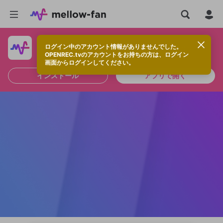
ログイン中のアカウント情報がありませんでした。
快適に視聴するなら、アプリをインストールしよう！
OPENREC.tvのアカウントをお持ちの方は、ログイン
画面からログインしてください。
インストール
アプリで開く
新規登録
OPENREC.tv アカウントは mellow-fan
OPENREC.tvアカウントはmellow-fanア
限定コミュニティ参加方法
パーソナルデータの登録
アカウントに移行しました。
カウントに統合しました。