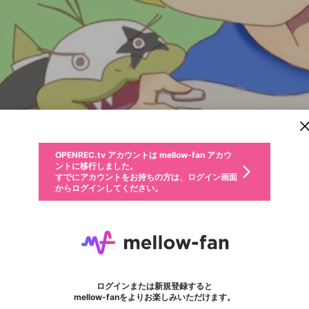
新規登録
OPENREC.tv アカウントは mellow-fan アカウ
OPENREC.tvアカウントはmellow-fanアカウン
パーソナルデータの登録
限定コミュニティ参加方法
ントに移行しました。
トに統合しました。
すでにアカウントをお持ちの方は、ログイン画面
こちらからOPENREC.tvでログイン中のアカウ
からログインしてください。
ント情報を引き継ぐことができます。
動画プレイリストを選択
生年月
固定動画に設定
不適切なユーザーとして報告します
ファンレター
サブスクシェア
OPENREC.tv アカウントは mellow-fan アカウ
@
新規登録
ログイン
か？
年
月
ントに移行しました。
マイページに表示されている動画 (ライブ配信、配信予定、ア
すでにアカウントをお持ちの方は、ログイン画面
ーカイブ、アップロード動画) をページのトップに1つ固定で
B!KZO
応援している配信者にファンレターを送ることができま
生年月は登録後に変更できません。
認証コードの入力
できるプレイリストがありません。プレイリストは動画の再生画面で作
からログインしてください。
きます。動画タイトル横のメニューより設定することができま
す。好きなデザインを選んでメッセージを書いたり、エ
ログイン
す。
@
bikzo
B!KZOのXヘ
ご確認ください
す。
メールアドレスで新規登録
メールアドレスでログイン
問題を選択してください
ールアイテムでデコレーションして、配信者に届けまし
性別
ょう！
メールアドレスにメールを送信しました。30分以内にメ
パスワード再設定
詳しくはこちら
この限定コミュニティは、Discordで提供されています。
入力していただいたメールアドレス
男性
女性
その他
問題を選択してください
※ファンレター機能は有料サービスです。
ール記載の6桁の認証コードを入力してください。
利用規約とプライバシーポリシーが更新されました。
または
または
ポイントが不足しています
フォロー 9,409
に、パスワード再設定用URLを記載
セッションの有効期限が切れたた
ファンレター
Discordアカウントをお持ちでない方
サービスを利用するには変更後の内容をご確認いただ
わいせつな表現
認証コード
検索履歴をすべて削除しますか？
ブロックリストに追加しますか？
この動画の公開は終了しました
登録したメールアドレスを入力し、送信してください。
お住まいの地域
されたメールを送信しましたのでご
め、ログアウトしました
き、同意していただく必要があります。
X
X
Discordとは？からDiscordにアクセス
mellowポイントの購入に進みますか？
他者を誹謗中傷する表現
0
6
確認ください
ログインまたは新規登録すると
Discordアカウントを作成
キャンセル
mellow-fanをよりお楽しみいただけます。
いいえ
OK
はい
OK
利用規約
を確認しました。
0
500
著作権の侵害
Google
Google
キャプチャ
プレイリスト
フォロー
フォロワー
プレミアム会員に入会
mellow-fan のメールアドレス（mellow-fan.comドメイン
OK