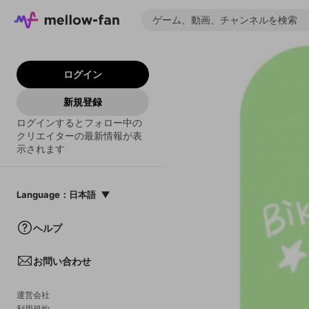
ログイン
新規登録
ログインするとフォロー中の
クリエイターの最新情報が表
示されます
Language
：
日本語
日本語
ヘルプ
English
お問い合わせ
中文(簡体)
한국어
運営会社
利用規約