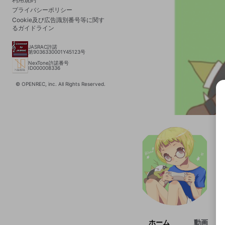
プライバシーポリシー
Cookie及び広告識別番号等に関す
るガイドライン
JASRAC許諾
第9036330001Y45123号
NexTone許諾番号
ID000008336
© OPENREC, inc. All Rights Reserved.
選択
きま
ホーム
動画