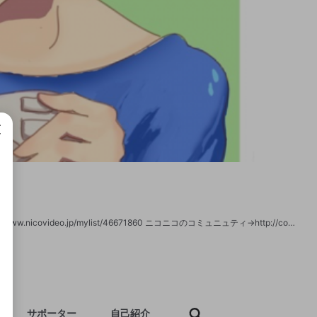
成で
主にマリカの配信 --------【B!KZOの活動】-------- 今まで投稿した動画→http://www.nicovideo.jp/mylist/46671860 ニコニコのコミュニュティ→http://com.nicovideo.jp/community/co1575730 Twitter⇒https://twitter.com/bikkuri_3 YouTube⇒http://www.youtube.com/c/BKZOKAKUNO --------【美容師としての活動】-------- HP⇒http://mantoman-hair-hiro.com/ Instagram⇒https://www.instagram.com/hair.hiro/
サポーター
自己紹介