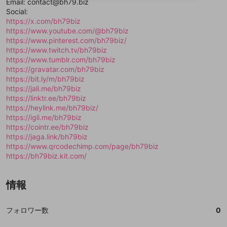
Email: contact@bh79.biz
送信
mellow-fanの
mellow-fanの
利用規約
利用規約
・
・
プライバシーポリシー
プライバシーポリシー
・
・
外部
外部
登録
Social:
外部サービスとのID連携に関する同意事項
サービスとのID連携に関する同意事項
サービスとのID連携に関する同意事項
に同意頂いた上
に同意頂いた上
閉じる
ねずみ講やマルチ商法
動画プレイリストを選択
アカウント作成
https://x.com/bh79biz
で、次にお進みください
で、次にお進みください
https://www.youtube.com/@bh79biz
誤解を招く配信設定
あとで登録
Discordとは？
Discordに参加する
https://www.pinterest.com/bh79biz/
mellow-fanからのお得な情報をメールで受
https://www.twitch.tv/bh79biz
ゲームの録画禁止区域の配信
け取る
https://www.tumblr.com/bh79biz
https://gravatar.com/bh79biz
改造版・海賊版ソフトの配信
https://bit.ly/m/bh79biz
https://jali.me/bh79biz
政治的・宗教的・人種的な内容
https://linktr.ee/bh79biz
その他の問題
https://heylink.me/bh79biz/
https://igli.me/bh79biz
https://cointr.ee/bh79biz
https://jaga.link/bh79biz
https://www.qrcodechimp.com/page/bh79biz
https://bh79biz.kit.com/
情報
フォロワー数
0