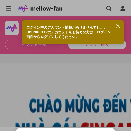
ログイン中のアカウント情報がありませんでした。
快適に視聴するなら、アプリをインストールしよう！
OPENREC.tvのアカウントをお持ちの方は、ログイン
画面からログインしてください。
インストール
アプリで開く
新規登録
OPENREC.tv アカウントは mellow-fan
OPENREC.tvアカウントはmellow-fanア
限定コミュニティ参加方法
パーソナルデータの登録
アカウントに移行しました。
カウントに統合しました。
すでにアカウントをお持ちの方は、ログイ
こちらからOPENREC.tvでログイン中のア
ン画面からログインしてください。
カウント情報を引き継ぐことができます。