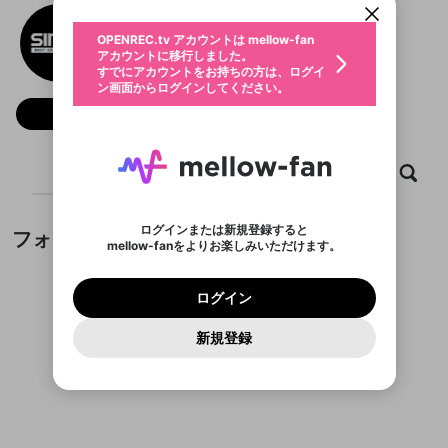
動画プレイリストを選択
生年月
Nhà cái Sin88
固定動画に設定
不適切なユーザーとして報告しま
ファンレター
OPENREC.tv アカウントは mellow-fan
サブスクシェア
@
新規登録
ログイン
すか？
年
月
アカウントに移行しました。
マイページに表示されている動画 (ライブ配信、配
認証コードの入力
すでにアカウントをお持ちの方は、ログイ
生年月は登録後に変更できません。
信予定、アーカイブ、アップロード動画) をページ
選択できるプレイリストがありません。
応援している配信者にファンレターを送ることがで
ン画面からログインしてください。
ご確認ください
のトップに1つ固定できます。動画タイトル横のメ
ログイン
プレイリストは動画の再生画面で作成で
きます。好きなデザインを選んでメッセージを書い
ニューより設定することができます。
メールアドレスで新規登録
メールアドレスでログイン
問題を選択してください
フォロー
この限定コミュニティは、Discordで提供されてい
性別
きます。
たり、エールアイテムでデコレーションして、配信
メールアドレスにメールを送信しました。30分以内
パスワード再設定
ます。
者に届けましょう！
にメール記載の6桁の認証コードを入力してくださ
入力していただいたメールアドレ
男性
女性
その他
利用規約とプライバシーポリシーが更新されま
問題を選択してください
詳しくはこちら
※ファンレター機能は有料サービスです。
い。
または
または
ポイントが不足しています
した。 サービスを利用するには変更後の内容を
Discordアカウントをお持ちでない方
スに、パスワード再設定用URLを
セッションの有効期限が切れたた
ホーム
動画
キャプチャ
プレイリスト
登録したメールアドレスを入力し、送信してくださ
わいせつな表現
チームメンバーに追加しますか？
ブロックリストに追加しますか？
この動画の公開は終了しました
お住まいの地域
ご確認いただき、同意していただく必要があり
認証コード
い。
記載されたメールを送信しました
め、ログアウトしました
Discordとは？からDiscordにアクセス
X
X
ます。
mellowポイントの購入に進みますか？
他者を誹謗中傷する表現
のでご確認ください
0
6
ログインまたは新規登録すると
フォロワー
Discordアカウントを作成
mellow-fanをよりお楽しみいただけます。
キャンセル
キャンセル
OK
はい
OK
0
500
著作権の侵害
Google
Google
利用規約
プレミアム会員に入会
を確認しました。
OK
いいえ
はい
mellow-fan のメールアドレス（mellow-fan.comド
この画面からDiscordに参加する
利用規約
および
プライバシーポリシー
に同意頂いた上で
ログイン
プライバシーポリシー
を確認しました。
メイン及びcs.openrec.co.jpドメイン）が受信拒否設
次にお進みください。
OK
プライバシーの侵害
ご登録いただいた情報はサービスの向上を目的
ログイン
再設定する
動画プレイリストがありません
定に含まれていないかご確認ください。
Yahoo! JAPAN
Yahoo! JAPAN
Discordは第三者が提供するコミュニティーサービスで、
として使用いたします。
報告された問題については、利用規約に違反しているか
動画プレイリストを選択
パスワードを忘れた方は
こちら
過激な暴力や自傷行為
mellow-fanとは関わりがありません。Discordに関してのお
一部サービスをご利用いただくには、生年月の
どうかをスタッフが確認します。
この機能をむやみに使
新規登録
確認しました
問い合わせにはお答えすることができません。Discordの仕
アカウントをお持ちですか？
アカウントを作成する
登録が必要です。
用することは、利用規約違反になります。
様変更により、限定コミュニティ特典の提供が終了する可能
入力
なりすまし行為
Appleでサインアップ
Appleでサインイン
動画のプレイリストを一つ選択すると、そのプレイ
ご登録いただいた情報は公開されません。
性がありますが、その際の補償は一切行いません。外部サー
フォロワーがまだいません
リストの動画をマイページの上部にリストで表示す
ビスとのID連携に関する同意事項に同意の上、参加をお願い
閉じる
ることができます。
出会いを誘導する行為
ファンレターを作成
します。
送信
mellow-fanの
mellow-fanの
利用規約
利用規約
・
・
プライバシーポリシー
プライバシーポリシー
・
・
外部
外部
登録
外部サービスとのID連携に関する同意事項
サービスとのID連携に関する同意事項
サービスとのID連携に関する同意事項
に同意頂いた上
に同意頂いた上
閉じる
ねずみ講やマルチ商法
動画プレイリストを選択
アカウント作成
で、次にお進みください
で、次にお進みください