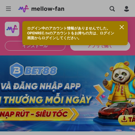
ログイン中のアカウント情報がありませんでした。
快適に視聴するなら、アプリをインストールしよう！
OPENREC.tvのアカウントをお持ちの方は、ログイン
画面からログインしてください。
インストール
アプリで開く
新規登録
OPENREC.tv アカウントは mellow-fan
OPENREC.tvアカウントはmellow-fanア
限定コミュニティ参加方法
パーソナルデータの登録