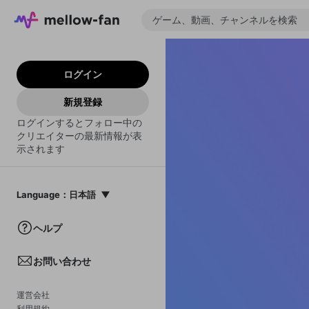
ログイン
新規登録
ログインするとフォロー中の
クリエイターの最新情報が表
示されます
Language
：
日本語
日本語
ヘルプ
English
お問い合わせ
中文(簡体)
한국어
運営会社
利用規約