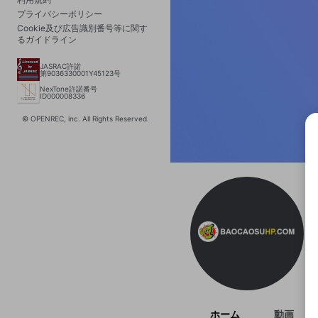
プライバシーポリシー
Cookie及び広告識別番号等に関す
るガイドライン
JASRAC許諾
第9036330001Y45123号
NexTone許諾番号
ID000008336
© OPENREC, inc. All Rights Reserved.
選択
きま
ホーム
動画