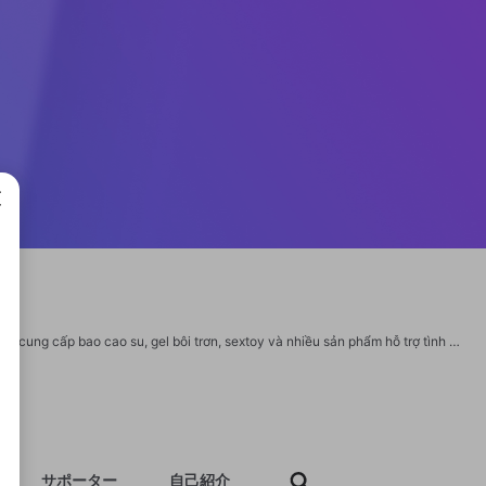
成で
Shop Baocaosuhp Hải Phòng (Nguyễn Thị Phương Thanh) là địa chỉ uy tín chuyên cung cấp bao cao su, gel bôi trơn, sextoy và nhiều sản phẩm hỗ trợ tình dục chính hãng. Website: https://baocaosuhp.com/ Điện thoại: 0855665966, 0906065544, 0705705039 Địa chỉ: 29 Nguyễn Hồng Quân, Thượng Lý, Hồng Bàng, Hải Phòng Số 48 Ngõ 24 Hùng Duệ Vương, Thượng Lý, Hồng Bàng, Hải Phòng https://devpost.com/baocaosuhpcom https://muckrack.com/shop-baocaosuhp-hai-phong/bio https://www.facer.io/u/baocaosuhpcom https://roomstyler.com/users/baocaosuhpcom https://blog.udn.com/baocaosuhpcom/184422220 https://anyflip.com/homepage/omiiy https://3dwarehouse.sketchup.com/by/baocaosuhp https://allmylinks.com/baocaosuhpcom https://forum.index.hu/User/UserDescription?u=2162505 https://www.spigotmc.org/members/baocaosuhpcom.2426896/ https://kenhsinhvien.vn/m/baocaosuhpcom.1159703/#about https://www.otofun.net/members/baocaosuhpcom.898812/#about https://www.blackhatworld.com/members/baocaosuhp.2259667/#about
サポーター
自己紹介