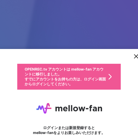
新規登録
OPENREC.tv アカウントは mellow-fan アカウ
OPENREC.tvアカウントはmellow-fanアカウン
パーソナルデータの登録
限定コミュニティ参加方法
ントに移行しました。
トに統合しました。
すでにアカウントをお持ちの方は、ログイン画面
こちらからOPENREC.tvでログイン中のアカウ
からログインしてください。
ント情報を引き継ぐことができます。
動画プレイリストを選択
生年月
固定動画に設定
不適切なユーザーとして報告します
ファンレター
サブスクシェア
OPENREC.tv アカウントは mellow-fan アカウ
@
新規登録
ログイン
か？
年
月
ントに移行しました。
マイページに表示されている動画 (ライブ配信、配信予定、ア
すでにアカウントをお持ちの方は、ログイン画面
ーカイブ、アップロード動画) をページのトップに1つ固定で
baocaosuhp
応援している配信者にファンレターを送ることができま
生年月は登録後に変更できません。
認証コードの入力
できるプレイリストがありません。プレイリストは動画の再生画面で作
からログインしてください。
きます。動画タイトル横のメニューより設定することができま
す。好きなデザインを選んでメッセージを書いたり、エ
ログイン
す。
@
baocaosuhp
ご確認ください
す。
メールアドレスで新規登録
メールアドレスでログイン
問題を選択してください
ールアイテムでデコレーションして、配信者に届けまし
性別
ょう！
メールアドレスにメールを送信しました。30分以内にメ
パスワード再設定
詳しくはこちら
この限定コミュニティは、Discordで提供されています。
入力していただいたメールアドレス
男性
女性
その他
問題を選択してください
※ファンレター機能は有料サービスです。
ール記載の6桁の認証コードを入力してください。
利用規約とプライバシーポリシーが更新されました。
または
または
ポイントが不足しています
フォロー
に、パスワード再設定用URLを記載
セッションの有効期限が切れたた
Discordアカウントをお持ちでない方
サービスを利用するには変更後の内容をご確認いただ
わいせつな表現
認証コード
検索履歴をすべて削除しますか？
ブロックリストに追加しますか？
この動画の公開は終了しました
登録したメールアドレスを入力し、送信してください。
お住まいの地域
されたメールを送信しましたのでご
め、ログアウトしました
き、同意していただく必要があります。
X
X
Discordとは？からDiscordにアクセス
mellowポイントの購入に進みますか？
他者を誹謗中傷する表現
0
6
確認ください
ログインまたは新規登録すると
Discordアカウントを作成
キャンセル
mellow-fanをよりお楽しみいただけます。
いいえ
OK
はい
OK
利用規約
を確認しました。
0
500
著作権の侵害
Google
Google
キャプチャ
プレイリスト
フォロー
フォロワー
プレミアム会員に入会
mellow-fan のメールアドレス（mellow-fan.comドメイン
OK