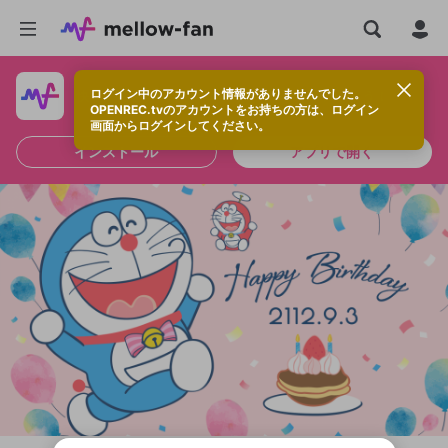
ログイン中のアカウント情報がありませんでした。
快適に視聴するなら、アプリをインストールしよう！
OPENREC.tvのアカウントをお持ちの方は、ログイン
画面からログインしてください。
インストール
アプリで開く
新規登録
OPENREC.tv アカウントは mellow-fan
OPENREC.tvアカウントはmellow-fanア
限定コミュニティ参加方法
パーソナルデータの登録
アカウントに移行しました。
カウントに統合しました。
すでにアカウントをお持ちの方は、ログイ
こちらからOPENREC.tvでログイン中のア
ン画面からログインしてください。
カウント情報を引き継ぐことができます。