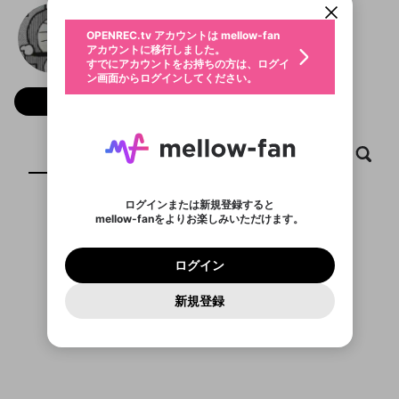
動画プレイリストを選択
生年月
ばん
固定動画に設定
不適切なユーザーとして報告しま
ファンレター
OPENREC.tv アカウントは mellow-fan
サブスクシェア
@
bann_jpn
ばんのXヘ
@
新規登録
ログイン
すか？
年
月
アカウントに移行しました。
マイページに表示されている動画 (ライブ配信、配
認証コードの入力
すでにアカウントをお持ちの方は、ログイ
生年月は登録後に変更できません。
信予定、アーカイブ、アップロード動画) をページ
選択できるプレイリストがありません。
応援している配信者にファンレターを送ることがで
ン画面からログインしてください。
ご確認ください
のトップに1つ固定できます。動画タイトル横のメ
ログイン
プレイリストは動画の再生画面で作成で
きます。好きなデザインを選んでメッセージを書い
ニューより設定することができます。
メールアドレスで新規登録
メールアドレスでログイン
問題を選択してください
フォロー 73
この限定コミュニティは、Discordで提供されてい
性別
きます。
たり、エールアイテムでデコレーションして、配信
メールアドレスにメールを送信しました。30分以内
パスワード再設定
ます。
者に届けましょう！
にメール記載の6桁の認証コードを入力してくださ
入力していただいたメールアドレ
男性
女性
その他
利用規約とプライバシーポリシーが更新されま
問題を選択してください
詳しくはこちら
※ファンレター機能は有料サービスです。
い。
または
または
ポイントが不足しています
した。 サービスを利用するには変更後の内容を
Discordアカウントをお持ちでない方
スに、パスワード再設定用URLを
セッションの有効期限が切れたた
ホーム
動画
キャプチャ
プレイリスト
登録したメールアドレスを入力し、送信してくださ
わいせつな表現
ブロックリストに追加しますか？
この動画の公開は終了しました
お住まいの地域
ご確認いただき、同意していただく必要があり
認証コード
い。
記載されたメールを送信しました
め、ログアウトしました
Discordとは？からDiscordにアクセス
X
X
ます。
mellowポイントの購入に進みますか？
他者を誹謗中傷する表現
のでご確認ください
0
6
ログインまたは新規登録すると
Discordアカウントを作成
mellow-fanをよりお楽しみいただけます。
キャンセル
OK
OK
0
500
著作権の侵害
表示するコンテンツがありません
Google
Google
利用規約
プレミアム会員に入会
を確認しました。
OK
いいえ
はい
mellow-fan のメールアドレス（mellow-fan.comド
この画面からDiscordに参加する
利用規約
および
プライバシーポリシー
に同意頂いた上で
ログイン
プライバシーポリシー
を確認しました。
メイン及びcs.openrec.co.jpドメイン）が受信拒否設
次にお進みください。
OK
プライバシーの侵害
ご登録いただいた情報はサービスの向上を目的
ログイン
再設定する
動画プレイリストがありません
定に含まれていないかご確認ください。
Yahoo! JAPAN
Yahoo! JAPAN
Discordは第三者が提供するコミュニティーサービスで、
として使用いたします。
報告された問題については、利用規約に違反しているか
動画プレイリストを選択
パスワードを忘れた方は
こちら
過激な暴力や自傷行為
mellow-fanとは関わりがありません。Discordに関してのお
一部サービスをご利用いただくには、生年月の
どうかをスタッフが確認します。
この機能をむやみに使
新規登録
確認しました
問い合わせにはお答えすることができません。Discordの仕
アカウントをお持ちですか？
アカウントを作成する
登録が必要です。
用することは、利用規約違反になります。
様変更により、限定コミュニティ特典の提供が終了する可能
入力
なりすまし行為
Appleでサインアップ
Appleでサインイン
動画のプレイリストを一つ選択すると、そのプレイ
ご登録いただいた情報は公開されません。
性がありますが、その際の補償は一切行いません。外部サー
リストの動画をマイページの上部にリストで表示す
ビスとのID連携に関する同意事項に同意の上、参加をお願い
閉じる
ることができます。
出会いを誘導する行為
ファンレターを作成
します。
送信
mellow-fanの
mellow-fanの
利用規約
利用規約
・
・
プライバシーポリシー
プライバシーポリシー
・
・
外部
外部
登録
外部サービスとのID連携に関する同意事項
サービスとのID連携に関する同意事項
サービスとのID連携に関する同意事項
に同意頂いた上
に同意頂いた上
閉じる
ねずみ講やマルチ商法
動画プレイリストを選択
アカウント作成
で、次にお進みください
で、次にお進みください