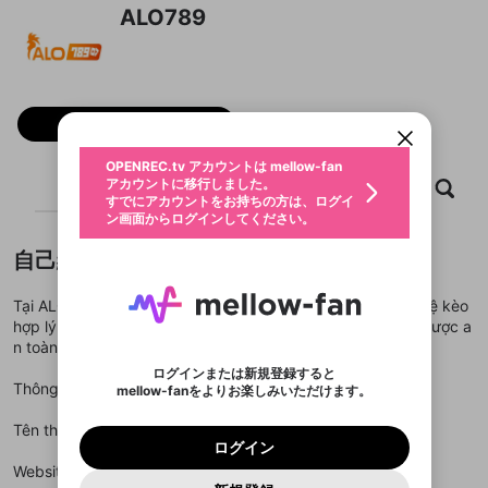
ALO789
新規登録
OPENREC.tv アカウントは mellow-fan
OPENREC.tvアカウントはmellow-fanア
限定コミュニティ参加方法
パーソナルデータの登録
アカウントに移行しました。
カウントに統合しました。
すでにアカウントをお持ちの方は、ログイ
こちらからOPENREC.tvでログイン中のア
動画プレイリストを選択
ン画面からログインしてください。
カウント情報を引き継ぐことができます。
フォロー
生年月
固定動画に設定
不適切なユーザーとして報告しま
ファンレター
OPENREC.tv アカウントは mellow-fan
サブスクシェア
@
新規登録
ログイン
すか？
年
月
アカウントに移行しました。
ホーム
動画
キャプチャ
プレイリスト
マイページに表示されている動画 (ライブ配信、配
認証コードの入力
すでにアカウントをお持ちの方は、ログイ
生年月は登録後に変更できません。
信予定、アーカイブ、アップロード動画) をページ
選択できるプレイリストがありません。
応援している配信者にファンレターを送ることがで
ン画面からログインしてください。
ご確認ください
のトップに1つ固定できます。動画タイトル横のメ
ログイン
プレイリストは動画の再生画面で作成で
きます。好きなデザインを選んでメッセージを書い
ニューより設定することができます。
メールアドレスで新規登録
メールアドレスでログイン
問題を選択してください
この限定コミュニティは、Discordで提供されてい
性別
きます。
たり、エールアイテムでデコレーションして、配信
メールアドレスにメールを送信しました。30分以内
自己紹介
パスワード再設定
ます。
者に届けましょう！
にメール記載の6桁の認証コードを入力してくださ
入力していただいたメールアドレ
男性
女性
その他
利用規約とプライバシーポリシーが更新されま
問題を選択してください
詳しくはこちら
※ファンレター機能は有料サービスです。
い。
または
または
ポイントが不足しています
した。 サービスを利用するには変更後の内容を
Tại ALO789, bạn sẽ trải nghiệm các trận đấu đá gà với tỷ lệ kèo
Discordアカウントをお持ちでない方
スに、パスワード再設定用URLを
セッションの有効期限が切れたた
登録したメールアドレスを入力し、送信してくださ
わいせつな表現
ブロックリストに追加しますか？
この動画の公開は終了しました
hợp lý và bảo mật tuyệt đối, đảm bảo một trải nghiệm cá cược a
お住まいの地域
ご確認いただき、同意していただく必要があり
認証コード
い。
記載されたメールを送信しました
め、ログアウトしました
Discordとは？からDiscordにアクセス
n toàn và vui vẻ.
X
X
ます。
mellowポイントの購入に進みますか？
他者を誹謗中傷する表現
のでご確認ください
0
6
ログインまたは新規登録すると
Discordアカウントを作成
Thông tin liên hệ:
mellow-fanをよりお楽しみいただけます。
キャンセル
OK
OK
0
500
著作権の侵害
Google
Google
利用規約
プレミアム会員に入会
を確認しました。
OK
いいえ
はい
mellow-fan のメールアドレス（mellow-fan.comド
この画面からDiscordに参加する
利用規約
および
プライバシーポリシー
に同意頂いた上で
ログイン
Tên thương hiệu: ALO789
プライバシーポリシー
を確認しました。
メイン及びcs.openrec.co.jpドメイン）が受信拒否設
次にお進みください。
OK
プライバシーの侵害
ご登録いただいた情報はサービスの向上を目的
ログイン
再設定する
動画プレイリストがありません
定に含まれていないかご確認ください。
Yahoo! JAPAN
Yahoo! JAPAN
Discordは第三者が提供するコミュニティーサービスで、
として使用いたします。
報告された問題については、利用規約に違反しているか
Website:
https://alo789.band
動画プレイリストを選択
パスワードを忘れた方は
こちら
過激な暴力や自傷行為
mellow-fanとは関わりがありません。Discordに関してのお
一部サービスをご利用いただくには、生年月の