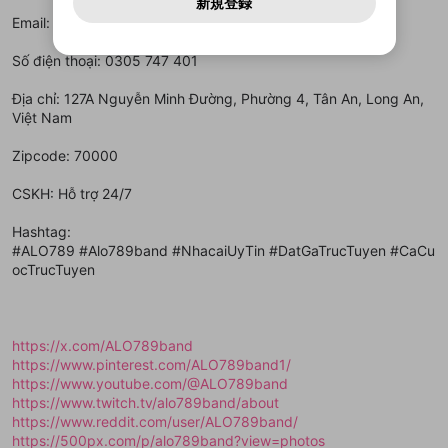
どうかをスタッフが確認します。
この機能をむやみに使
新規登録
確認しました
問い合わせにはお答えすることができません。Discordの仕
アカウントをお持ちですか？
アカウントを作成する
登録が必要です。
用することは、利用規約違反になります。
様変更により、限定コミュニティ特典の提供が終了する可能
Email: info@alo789.band
入力
なりすまし行為
Appleでサインアップ
Appleでサインイン
動画のプレイリストを一つ選択すると、そのプレイ
ご登録いただいた情報は公開されません。
性がありますが、その際の補償は一切行いません。外部サー
リストの動画をマイページの上部にリストで表示す
ビスとのID連携に関する同意事項に同意の上、参加をお願い
閉じる
Số điện thoại: 0305 747 401
ることができます。
出会いを誘導する行為
ファンレターを作成
します。
送信
mellow-fanの
mellow-fanの
利用規約
利用規約
・
・
プライバシーポリシー
プライバシーポリシー
・
・
外部
外部
登録
外部サービスとのID連携に関する同意事項
サービスとのID連携に関する同意事項
サービスとのID連携に関する同意事項
に同意頂いた上
に同意頂いた上
閉じる
ねずみ講やマルチ商法
Địa chỉ: 127A Nguyễn Minh Đường, Phường 4, Tân An, Long An,
動画プレイリストを選択
アカウント作成
で、次にお進みください
で、次にお進みください
Việt Nam
誤解を招く配信設定
あとで登録
Discordとは？
Discordに参加する
Zipcode: 70000
mellow-fanからのお得な情報をメールで受
ゲームの録画禁止区域の配信
け取る
CSKH: Hỗ trợ 24/7
改造版・海賊版ソフトの配信
Hashtag:
政治的・宗教的・人種的な内容
#ALO789 #Alo789band #NhacaiUyTin #DatGaTrucTuyen #CaCu
ocTrucTuyen
その他の問題
https://x.com/ALO789band
https://www.pinterest.com/ALO789band1/
https://www.youtube.com/@ALO789band
https://www.twitch.tv/alo789band/about
https://www.reddit.com/user/ALO789band/
https://500px.com/p/alo789band?view=photos