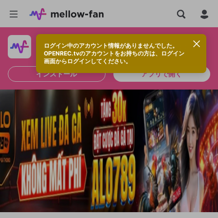
ログイン中のアカウント情報がありませんでした。
快適に視聴するなら、アプリをインストールしよう！
OPENREC.tvのアカウントをお持ちの方は、ログイン
画面からログインしてください。
インストール
アプリで開く