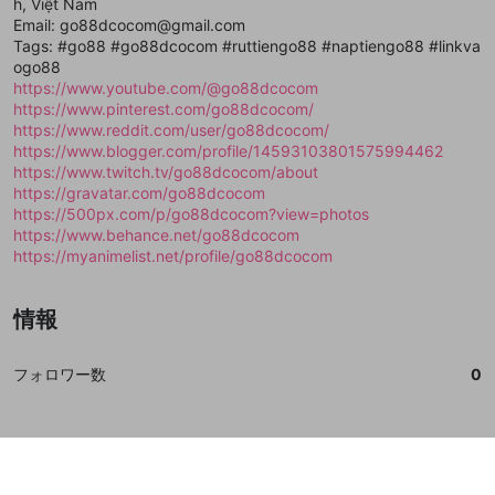
h, Việt Nam
で、次にお進みください
で、次にお進みください
Email: go88dcocom@gmail.com
誤解を招く配信設定
あとで登録
Discordとは？
Discordに参加する
Tags: #go88 #go88dcocom #ruttiengo88 #naptiengo88 #linkva
mellow-fanからのお得な情報をメールで受
ogo88
ゲームの録画禁止区域の配信
け取る
https://www.youtube.com/@go88dcocom
https://www.pinterest.com/go88dcocom/
改造版・海賊版ソフトの配信
https://www.reddit.com/user/go88dcocom/
https://www.blogger.com/profile/14593103801575994462
政治的・宗教的・人種的な内容
https://www.twitch.tv/go88dcocom/about
その他の問題
https://gravatar.com/go88dcocom
https://500px.com/p/go88dcocom?view=photos
https://www.behance.net/go88dcocom
https://myanimelist.net/profile/go88dcocom
情報
フォロワー数
0