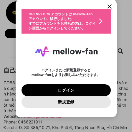
動画プレイリストを選択
ン画面からログインしてください。
カウント情報を引き継ぐことができます。
GO88
生年月
固定動画に設定
不適切なユーザーとして報告しま
ファンレター
OPENREC.tv アカウントは mellow-fan
サブスクシェア
@
新規登録
ログイン
すか？
年
月
アカウントに移行しました。
マイページに表示されている動画 (ライブ配信、配
認証コードの入力
すでにアカウントをお持ちの方は、ログイ
生年月は登録後に変更できません。
信予定、アーカイブ、アップロード動画) をページ
選択できるプレイリストがありません。
応援している配信者にファンレターを送ることがで
ン画面からログインしてください。
ご確認ください
のトップに1つ固定できます。動画タイトル横のメ
ログイン
プレイリストは動画の再生画面で作成で
きます。好きなデザインを選んでメッセージを書い
フォロー
ニューより設定することができます。
メールアドレスで新規登録
メールアドレスでログイン
問題を選択してください
この限定コミュニティは、Discordで提供されてい
性別
きます。
たり、エールアイテムでデコレーションして、配信
メールアドレスにメールを送信しました。30分以内
パスワード再設定
ます。
者に届けましょう！
にメール記載の6桁の認証コードを入力してくださ
入力していただいたメールアドレ
男性
女性
その他
利用規約とプライバシーポリシーが更新されま
問題を選択してください
詳しくはこちら
※ファンレター機能は有料サービスです。
い。
または
または
ホーム
ポイントが不足しています
動画
キャプチャ
プレイリスト
した。 サービスを利用するには変更後の内容を
Discordアカウントをお持ちでない方
スに、パスワード再設定用URLを
セッションの有効期限が切れたた
登録したメールアドレスを入力し、送信してくださ
わいせつな表現
ブロックリストに追加しますか？
この動画の公開は終了しました
お住まいの地域
ご確認いただき、同意していただく必要があり
認証コード
い。
記載されたメールを送信しました
め、ログアウトしました
Discordとは？からDiscordにアクセス
X
X
ます。
mellowポイントの購入に進みますか？
他者を誹謗中傷する表現
のでご確認ください
0
6
自己紹介
ログインまたは新規登録すると
Discordアカウントを作成
mellow-fanをよりお楽しみいただけます。
キャンセル
OK
OK
0
500
著作権の侵害
Google
Google
利用規約
プレミアム会員に入会
を確認しました。
OK
いいえ
はい
mellow-fan のメールアドレス（mellow-fan.comド
この画面からDiscordに参加する
GO88 là điểm đến lý tưởng cho những ai đam mê game bài và c
利用規約
および
プライバシーポリシー
に同意頂いた上で
ログイン
プライバシーポリシー
を確認しました。
メイン及びcs.openrec.co.jpドメイン）が受信拒否設
次にお進みください。
OK
プライバシーの侵害
á cược. Với hệ thống bảo mật tiên tiến và dịch vụ chăm sóc khác
ご登録いただいた情報はサービスの向上を目的
ログイン
再設定する
動画プレイリストがありません
定に含まれていないかご確認ください。
Yahoo! JAPAN
Yahoo! JAPAN
h hàng tận tình, người chơi có thể hoàn toàn yên tâm tận hưởng
Discordは第三者が提供するコミュニティーサービスで、
として使用いたします。
報告された問題については、利用規約に違反しているか
動画プレイリストを選択
パスワードを忘れた方は
こちら
過激な暴力や自傷行為
mellow-fanとは関わりがありません。Discordに関してのお
các trò chơi phong phú và hấp dẫn. GO88 cam kết mang đến m
一部サービスをご利用いただくには、生年月の
どうかをスタッフが確認します。
この機能をむやみに使
新規登録
確認しました
問い合わせにはお答えすることができません。Discordの仕
アカウントをお持ちですか？
アカウントを作成する
ột môi trường giải trí lành mạnh và công bằng, nơi bạn có thể th
登録が必要です。
用することは、利用規約違反になります。
様変更により、限定コミュニティ特典の提供が終了する可能
入力
なりすまし行為
Appleでサインアップ
Appleでサインイン
動画のプレイリストを一つ選択すると、そのプレイ
ử thách bản thân và giành được những phần thưởng giá trị.
ご登録いただいた情報は公開されません。
性がありますが、その際の補償は一切行いません。外部サー
リストの動画をマイページの上部にリストで表示す
Website:
https://go88d.co.com/
ビスとのID連携に関する同意事項に同意の上、参加をお願い
閉じる
ることができます。
出会いを誘導する行為
ファンレターを作成
します。
Phone: 0456221911
送信
mellow-fanの
mellow-fanの
利用規約
利用規約
・
・
プライバシーポリシー
プライバシーポリシー
・
・
外部
外部
登録
Địa chỉ: Đ. Số 385/10 71, Khu Phố 6, Tăng Nhơn Phú, Hồ Chí Min
外部サービスとのID連携に関する同意事項
サービスとのID連携に関する同意事項
サービスとのID連携に関する同意事項
に同意頂いた上
に同意頂いた上
閉じる
ねずみ講やマルチ商法
動画プレイリストを選択
アカウント作成