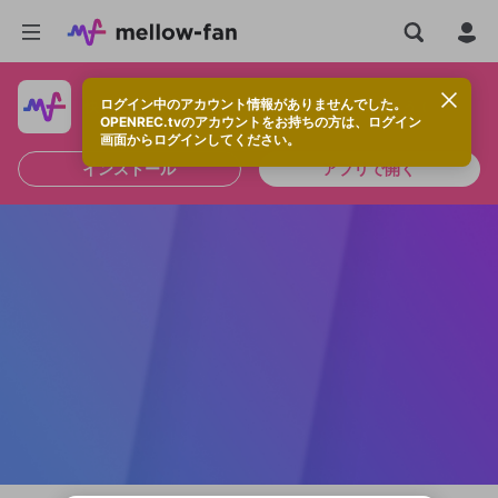
ログイン中のアカウント情報がありませんでした。
快適に視聴するなら、アプリをインストールしよう！
OPENREC.tvのアカウントをお持ちの方は、ログイン
画面からログインしてください。
インストール
アプリで開く
新規登録
OPENREC.tv アカウントは mellow-fan
OPENREC.tvアカウントはmellow-fanア
限定コミュニティ参加方法
パーソナルデータの登録
アカウントに移行しました。
カウントに統合しました。
すでにアカウントをお持ちの方は、ログイ
こちらからOPENREC.tvでログイン中のア