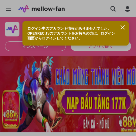
ログイン中のアカウント情報がありませんでした。
快適に視聴するなら、アプリをインストールしよう！
OPENREC.tvのアカウントをお持ちの方は、ログイン
画面からログインしてください。
インストール
アプリで開く
新規登録