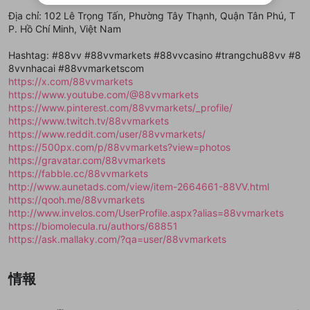
ビスとのID連携に関する同意事項に同意の上、参加をお願い
閉じる
ることができます。
出会いを誘導する行為
ファンレターを作成
します。
Địa chỉ: 102 Lê Trọng Tấn, Phường Tây Thạnh, Quận Tân Phú, T
送信
mellow-fanの
mellow-fanの
利用規約
利用規約
・
・
プライバシーポリシー
プライバシーポリシー
・
・
外部
外部
登録
P. Hồ Chí Minh, Việt Nam
外部サービスとのID連携に関する同意事項
サービスとのID連携に関する同意事項
サービスとのID連携に関する同意事項
に同意頂いた上
に同意頂いた上
閉じる
ねずみ講やマルチ商法
動画プレイリストを選択
アカウント作成
で、次にお進みください
で、次にお進みください
Hashtag: #88vv #88vvmarkets #88vvcasino #trangchu88vv #8
誤解を招く配信設定
あとで登録
Discordとは？
Discordに参加する
8vvnhacai #88vvmarketscom
mellow-fanからのお得な情報をメールで受
https://x.com/88vvmarkets
ゲームの録画禁止区域の配信
け取る
https://www.youtube.com/@88vvmarkets
https://www.pinterest.com/88vvmarkets/_profile/
改造版・海賊版ソフトの配信
https://www.twitch.tv/88vvmarkets
https://www.reddit.com/user/88vvmarkets/
政治的・宗教的・人種的な内容
https://500px.com/p/88vvmarkets?view=photos
その他の問題
https://gravatar.com/88vvmarkets
https://fabble.cc/88vvmarkets
http://www.aunetads.com/view/item-2664661-88VV.html
https://qooh.me/88vvmarkets
http://www.invelos.com/UserProfile.aspx?alias=88vvmarkets
https://biomolecula.ru/authors/68851
https://ask.mallaky.com/?qa=user/88vvmarkets
情報