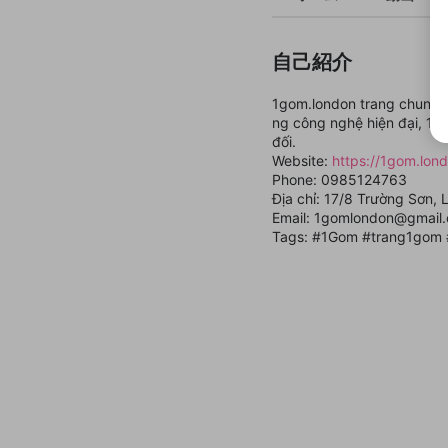
自己紹介
1gom.london trang chung c
ng công nghệ hiện đại, 1G
đối.
Website:
https://1gom.lon
Phone: 0985124763
Địa chỉ: 17/8 Trường Sơn, 
Email: 1gomlondon@gmail
Tags: #1Gom #trang1gom