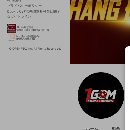
プライバシーポリシー
Cookie及び広告識別番号等に関す
るガイドライン
JASRAC許諾
第9036330001Y45123号
NexTone許諾番号
ID000008336
© OPENREC, inc. All Rights Reserved.
選択
きま
ホーム
動画