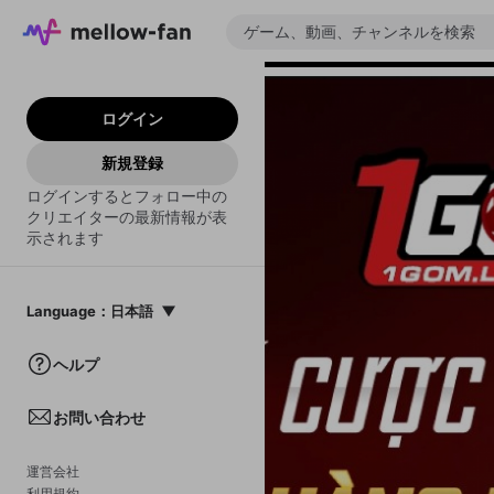
ログイン
新規登録
ログインするとフォロー中の
クリエイターの最新情報が表
示されます
Language
：
日本語
日本語
ヘルプ
English
お問い合わせ
中文(簡体)
한국어
運営会社
利用規約