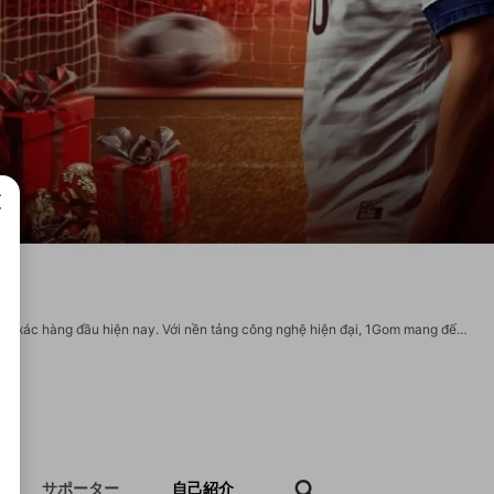
成で
1gom.london trang chung cấp lịch thi đấu, bảng xếp hạng, kết quản bóng đá chính xác hàng đầu hiện nay. Với nền tảng công nghệ hiện đại, 1Gom mang đến cho người dùng trải nghiệm mượt mà cùng hệ thống bảo mật thông tin tuyệt đối. Website: https://1gom.london/ Phone: 0985124763 Địa chỉ: 17/8 Trường Sơn, Linh Xuân, Hồ Chí Minh, Việt Nam Email: 1gomlondon@gmail.com Tags: #1Gom #trang1gom #1gomlondon #keonhacai #keobongda
サポーター
自己紹介