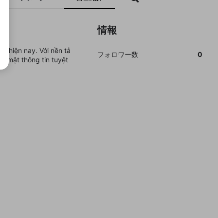
情報
u hiện nay. Với nền tả
フォロワー数
0
 mật thông tin tuyệt