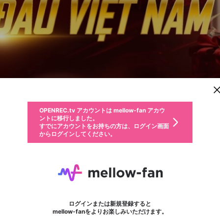
新規登録
OPENREC.tv アカウントは mellow-fan アカウ
OPENREC.tvアカウントはmellow-fanアカウン
パーソナルデータの登録
限定コミュニティ参加方法
ントに移行しました。
トに統合しました。
すでにアカウントをお持ちの方は、ログイン画面
こちらからOPENREC.tvでログイン中のアカウ
からログインしてください。
ント情報を引き継ぐことができます。
動画プレイリストを選択
生年月
固定動画に設定
不適切なユーザーとして報告します
ファンレター
サブスクシェア
OPENREC.tv アカウントは mellow-fan アカウ
@
新規登録
ログイン
か？
年
月
ントに移行しました。
マイページに表示されている動画 (ライブ配信、配信予定、ア
すでにアカウントをお持ちの方は、ログイン画面
ーカイブ、アップロード動画) をページのトップに1つ固定で
1Gom
応援している配信者にファンレターを送ることができま
生年月は登録後に変更できません。
認証コードの入力
できるプレイリストがありません。プレイリストは動画の再生画面で作
からログインしてください。
きます。動画タイトル横のメニューより設定することができま
す。好きなデザインを選んでメッセージを書いたり、エ
ログイン
す。
ご確認ください
す。
メールアドレスで新規登録
メールアドレスでログイン
問題を選択してください
ールアイテムでデコレーションして、配信者に届けまし
性別
ょう！
メールアドレスにメールを送信しました。30分以内にメ
パスワード再設定
詳しくはこちら
この限定コミュニティは、Discordで提供されています。
入力していただいたメールアドレス
男性
女性
その他
問題を選択してください
※ファンレター機能は有料サービスです。
ール記載の6桁の認証コードを入力してください。
フォロー
利用規約とプライバシーポリシーが更新されました。
または
または
ポイントが不足しています
に、パスワード再設定用URLを記載
セッションの有効期限が切れたた
Discordアカウントをお持ちでない方
サービスを利用するには変更後の内容をご確認いただ
わいせつな表現
認証コード
検索履歴をすべて削除しますか？
ブロックリストに追加しますか？
この動画の公開は終了しました
登録したメールアドレスを入力し、送信してください。
お住まいの地域
されたメールを送信しましたのでご
め、ログアウトしました
き、同意していただく必要があります。
X
X
Discordとは？からDiscordにアクセス
mellowポイントの購入に進みますか？
他者を誹謗中傷する表現
0
6
確認ください
ログインまたは新規登録すると
Discordアカウントを作成
キャンセル
mellow-fanをよりお楽しみいただけます。
いいえ
OK
はい
OK
利用規約
を確認しました。
0
500
著作権の侵害
Google
Google
キャプチャ
プレイリスト
フォロー
フォロワー
プレミアム会員に入会
mellow-fan のメールアドレス（mellow-fan.comドメイン
OK