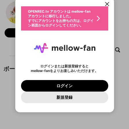
動画プレイリストを選択
生年月
アズサ
固定動画に設定
不適切なユーザーとして報告しま
全体公開
ファンレター
0
50
OPENREC.tv アカウントは mellow-fan
サブスクシェア
@
az_az_az
アズサのXヘ
@
新規登録
ログイン
すか？
年
月
アカウントに移行しました。
マイページに表示されている動画 (ライブ配信、配
認証コードの入力
すでにアカウントをお持ちの方は、ログイ
生年月は登録後に変更できません。
信予定、アーカイブ、アップロード動画) をページ
選択できるプレイリストがありません。
応援している配信者にファンレターを送ることがで
ン画面からログインしてください。
ご確認ください
のトップに1つ固定できます。動画タイトル横のメ
ログイン
プレイリストは動画の再生画面で作成で
きます。好きなデザインを選んでメッセージを書い
ニューより設定することができます。
メールアドレスで新規登録
メールアドレスでログイン
問題を選択してください
フォロー 3
この限定コミュニティは、Discordで提供されてい
性別
きます。
たり、エールアイテムでデコレーションして、配信
メールアドレスにメールを送信しました。30分以内
パスワード再設定
ます。
者に届けましょう！
にメール記載の6桁の認証コードを入力してくださ
サブスクに入会するとこのコンテ
入力していただいたメールアドレ
男性
女性
その他
利用規約とプライバシーポリシーが更新されま
問題を選択してください
詳しくはこちら
この投稿を固定しますか？
※ファンレター機能は有料サービスです。
い。
または
または
ポイントが不足しています
投稿を削除しますか？
0
250
した。 サービスを利用するには変更後の内容を
Discordアカウントをお持ちでない方
ンツを表示することができます。
スに、パスワード再設定用URLを
セッションの有効期限が切れたた
ホーム
動画
キャプチャ
プレイリスト
登録したメールアドレスを入力し、送信してくださ
わいせつな表現
ブロックリストに追加しますか？
この動画の公開は終了しました
お住まいの地域
ご確認いただき、同意していただく必要があり
認証コード
い。
サブスク情報ページに進みます
記載されたメールを送信しました
め、ログアウトしました
今固定している投稿は解除され、この投稿を固定し
Discordとは？からDiscordにアクセス
X
X
ます。
投稿を削除すると、元に戻すことはできません。
mellowポイントの購入に進みますか？
他者を誹謗中傷する表現
ます。
か？
のでご確認ください
0
6
ログインまたは新規登録すると
ボード
Discordアカウントを作成
mellow-fanをよりお楽しみいただけます。
キャンセル
OK
OK
0
500
著作権の侵害
Google
Google
利用規約
プレミアム会員に入会
を確認しました。
OK
キャンセル
いいえ
削除
はい
mellow-fan のメールアドレス（mellow-fan.comド
この画面からDiscordに参加する
利用規約
および
プライバシーポリシー
に同意頂いた上で
キャンセル
固定
ログイン
プライバシーポリシー
を確認しました。
メイン及びcs.openrec.co.jpドメイン）が受信拒否設
次にお進みください。
キャンセル
OK
はい
プライバシーの侵害
ご登録いただいた情報はサービスの向上を目的
ログイン
再設定する
動画プレイリストがありません
定に含まれていないかご確認ください。
Yahoo! JAPAN
Yahoo! JAPAN
Discordは第三者が提供するコミュニティーサービスで、
投稿の公開日時を指定
として使用いたします。
報告された問題については、利用規約に違反しているか
動画プレイリストを選択
パスワードを忘れた方は
こちら
過激な暴力や自傷行為
mellow-fanとは関わりがありません。Discordに関してのお
一部サービスをご利用いただくには、生年月の
どうかをスタッフが確認します。
この機能をむやみに使
新規登録
確認しました
投稿を公開する日時を設定するこ
問い合わせにはお答えすることができません。Discordの仕
アカウントをお持ちですか？
アカウントを作成する
登録が必要です。
とができます。
用することは、利用規約違反になります。
様変更により、限定コミュニティ特典の提供が終了する可能
入力
なりすまし行為
Appleでサインアップ
Appleでサインイン
動画のプレイリストを一つ選択すると、そのプレイ
ご登録いただいた情報は公開されません。
性がありますが、その際の補償は一切行いません。外部サー
投稿がありません。
リストの動画をマイページの上部にリストで表示す
ビスとのID連携に関する同意事項に同意の上、参加をお願い
閉じる
ることができます。
出会いを誘導する行為
ファンレターを作成
します。
送信
mellow-fanの
mellow-fanの
利用規約
利用規約
・
・
プライバシーポリシー
プライバシーポリシー
・
・
外部
外部
公開時にフォロワーへプッシュ通知
登録
外部サービスとのID連携に関する同意事項
サービスとのID連携に関する同意事項
サービスとのID連携に関する同意事項
に同意頂いた上
に同意頂いた上
閉じる
ねずみ講やマルチ商法
動画プレイリストを選択
アカウント作成
を送る (1日3回まで)
で、次にお進みください
で、次にお進みください