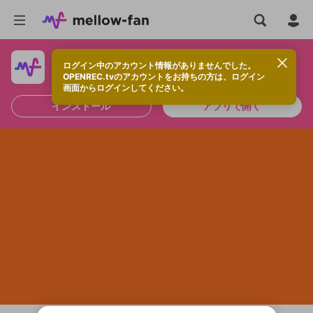
ログイン中のアカウント情報がありませんでした。
快適に視聴するなら、アプリをインストールしよう！
OPENREC.tvのアカウントをお持ちの方は、ログイン
画面からログインしてください。
インストール
アプリで開く
新規登録
投稿を作成
OPENREC.tv アカウントは mellow-fan
OPENREC.tvアカウントはmellow-fanア
限定コミュニティ参加方法
パーソナルデータの登録
アカウントに移行しました。
カウントに統合しました。
すでにアカウントをお持ちの方は、ログイ
こちらからOPENREC.tvでログイン中のア
全体公開
ン画面からログインしてください。
カウント情報を引き継ぐことができます。