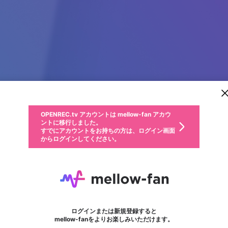
新規登録
OPENREC.tv アカウントは mellow-fan アカウ
OPENREC.tvアカウントはmellow-fanアカウン
パーソナルデータの登録
限定コミュニティ参加方法
ントに移行しました。
トに統合しました。
すでにアカウントをお持ちの方は、ログイン画面
こちらからOPENREC.tvでログイン中のアカウ
からログインしてください。
ント情報を引き継ぐことができます。
動画プレイリストを選択
生年月
固定動画に設定
不適切なユーザーとして報告します
ファンレター
サブスクシェア
OPENREC.tv アカウントは mellow-fan アカウ
@
新規登録
ログイン
か？
年
月
ントに移行しました。
マイページに表示されている動画 (ライブ配信、配信予定、ア
すでにアカウントをお持ちの方は、ログイン画面
ーカイブ、アップロード動画) をページのトップに1つ固定で
Avio Bình Dương
応援している配信者にファンレターを送ることができま
生年月は登録後に変更できません。
認証コードの入力
できるプレイリストがありません。プレイリストは動画の再生画面で作
からログインしてください。
きます。動画タイトル横のメニューより設定することができま
す。好きなデザインを選んでメッセージを書いたり、エ
ログイン
す。
@
aviobinhduong
ご確認ください
す。
メールアドレスで新規登録
メールアドレスでログイン
問題を選択してください
ールアイテムでデコレーションして、配信者に届けまし
性別
ょう！
メールアドレスにメールを送信しました。30分以内にメ
パスワード再設定
詳しくはこちら
この限定コミュニティは、Discordで提供されています。
入力していただいたメールアドレス
男性
女性
その他
問題を選択してください
※ファンレター機能は有料サービスです。
ール記載の6桁の認証コードを入力してください。
利用規約とプライバシーポリシーが更新されました。
または
または
ポイントが不足しています
フォロー
に、パスワード再設定用URLを記載
セッションの有効期限が切れたた
Discordアカウントをお持ちでない方
サービスを利用するには変更後の内容をご確認いただ
わいせつな表現
認証コード
検索履歴をすべて削除しますか？
ブロックリストに追加しますか？
この動画の公開は終了しました
登録したメールアドレスを入力し、送信してください。
お住まいの地域
されたメールを送信しましたのでご
め、ログアウトしました
き、同意していただく必要があります。
X
X
Discordとは？からDiscordにアクセス
mellowポイントの購入に進みますか？
他者を誹謗中傷する表現
0
6
確認ください
ログインまたは新規登録すると
Discordアカウントを作成
キャンセル
mellow-fanをよりお楽しみいただけます。
いいえ
OK
はい
OK
利用規約
を確認しました。
0
500
著作権の侵害
Google
Google
キャプチャ
プレイリスト
フォロー
フォロワー
プレミアム会員に入会
mellow-fan のメールアドレス（mellow-fan.comドメイン
OK