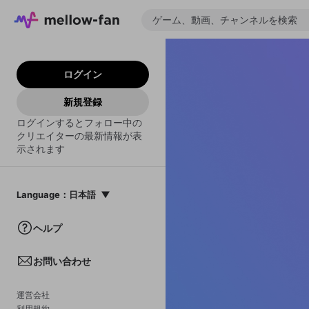
ログイン
新規登録
ログインするとフォロー中の
クリエイターの最新情報が表
示されます
Language
：
日本語
日本語
ヘルプ
English
お問い合わせ
中文(簡体)
한국어
運営会社
利用規約