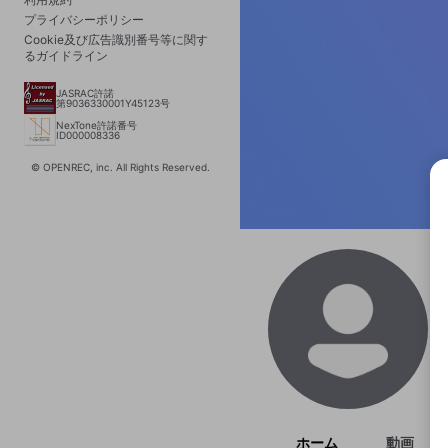
プライバシーポリシー
Cookie及び広告識別番号等に関す
るガイドライン
JASRAC許諾
第9036330001Y45123号
NexTone許諾番号
ID000008336
© OPENREC, inc. All Rights Reserved.
選択
きま
ホーム
動画