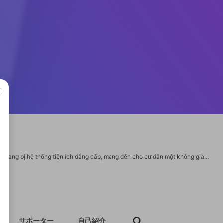
成で
Avio Bình Dương không chỉ sở hữu vị trí đắc địa và thiết kế hiện đại, mà còn được trang bị hệ thống tiện ích đẳng cấp, mang đến cho cư dân một không gian sống xanh và tiện nghi. Với pháp lý rõ ràng và tiềm năng gia tăng giá trị trong tương lai, dự án là lựa chọn hoàn hảo cho những ai muốn tìm kiếm một ngôi nhà an cư lý tưởng hoặc một kênh đầu tư sinh lời tại khu vực phát triển mạnh mẽ như Bình Dương. Website: https://avio.com.vn/ Hotline: 090 139 1268 Mặt tiền Đường Tỉnh lộ 743C, Tân Đông Hiệp, Dĩ An, Bình Dương
サポーター
自己紹介