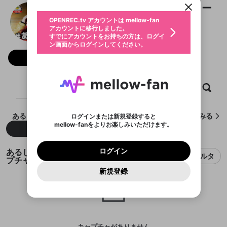
動画プレイリストを選択
生年月
あるじ@名古屋OJA ベビースター
固定動画に設定
不適切なユーザーとして報告しま
ファンレター
OPENREC.tv アカウントは mellow-fan
サブスクシェア
@
aruzisan
@
新規登録
ログイン
すか？
年
月
アカウントに移行しました。
マイページに表示されている動画 (ライブ配信、配
認証コードの入力
すでにアカウントをお持ちの方は、ログイ
名古屋OJA ベビースター
生年月は登録後に変更できません。
信予定、アーカイブ、アップロード動画) をページ
選択できるプレイリストがありません。
応援している配信者にファンレターを送ることがで
ン画面からログインしてください。
ご確認ください
のトップに1つ固定できます。動画タイトル横のメ
ログイン
プレイリストは動画の再生画面で作成で
きます。好きなデザインを選んでメッセージを書い
ニューより設定することができます。
メールアドレスで新規登録
メールアドレスでログイン
問題を選択してください
フォロー 1,113
この限定コミュニティは、Discordで提供されてい
性別
きます。
たり、エールアイテムでデコレーションして、配信
メールアドレスにメールを送信しました。30分以内
パスワード再設定
ます。
者に届けましょう！
にメール記載の6桁の認証コードを入力してくださ
入力していただいたメールアドレ
男性
女性
その他
利用規約とプライバシーポリシーが更新されま
問題を選択してください
詳しくはこちら
※ファンレター機能は有料サービスです。
い。
または
または
ポイントが不足しています
した。 サービスを利用するには変更後の内容を
Discordアカウントをお持ちでない方
スに、パスワード再設定用URLを
セッションの有効期限が切れたた
ホーム
動画
キャプチャ
プレイリスト
登録したメールアドレスを入力し、送信してくださ
わいせつな表現
ブロックリストに追加しますか？
この動画の公開は終了しました
お住まいの地域
ご確認いただき、同意していただく必要があり
認証コード
い。
記載されたメールを送信しました
め、ログアウトしました
Discordとは？からDiscordにアクセス
X
X
ます。
mellowポイントの購入に進みますか？
他者を誹謗中傷する表現
のでご確認ください
0
6
あるじ@名古屋OJA ベビースターが作成したキャプチャをみる
ログインまたは新規登録すると
Discordアカウントを作成
mellow-fanをよりお楽しみいただけます。
キャンセル
OK
OK
0
500
著作権の侵害
新着
人気
Google
Google
利用規約
プレミアム会員に入会
を確認しました。
OK
いいえ
はい
mellow-fan のメールアドレス（mellow-fan.comド
この画面からDiscordに参加する
利用規約
および
プライバシーポリシー
に同意頂いた上で
ログイン
プライバシーポリシー
を確認しました。
メイン及びcs.openrec.co.jpドメイン）が受信拒否設
次にお進みください。
OK
プライバシーの侵害
ご登録いただいた情報はサービスの向上を目的
あるじ@名古屋OJA ベビースターのキャ
ログイン
再設定する
動画プレイリストがありません
定に含まれていないかご確認ください。
フィルタ
Yahoo! JAPAN
Yahoo! JAPAN
Discordは第三者が提供するコミュニティーサービスで、
として使用いたします。
プチャ
報告された問題については、利用規約に違反しているか
動画プレイリストを選択
パスワードを忘れた方は
こちら
過激な暴力や自傷行為
mellow-fanとは関わりがありません。Discordに関してのお
一部サービスをご利用いただくには、生年月の
どうかをスタッフが確認します。
この機能をむやみに使
新規登録
確認しました
問い合わせにはお答えすることができません。Discordの仕
アカウントをお持ちですか？
アカウントを作成する
登録が必要です。
用することは、利用規約違反になります。
様変更により、限定コミュニティ特典の提供が終了する可能
入力
なりすまし行為
Appleでサインアップ
Appleでサインイン
動画のプレイリストを一つ選択すると、そのプレイ
ご登録いただいた情報は公開されません。
性がありますが、その際の補償は一切行いません。外部サー
リストの動画をマイページの上部にリストで表示す
ビスとのID連携に関する同意事項に同意の上、参加をお願い
閉じる
ることができます。
出会いを誘導する行為
ファンレターを作成
します。
送信
mellow-fanの
mellow-fanの
利用規約
利用規約
・
・
プライバシーポリシー
プライバシーポリシー
・
・
外部
外部
登録
外部サービスとのID連携に関する同意事項
サービスとのID連携に関する同意事項
サービスとのID連携に関する同意事項
に同意頂いた上
に同意頂いた上
閉じる
ねずみ講やマルチ商法
動画プレイリストを選択
アカウント作成
で、次にお進みください
で、次にお進みください
キャプチャがありません