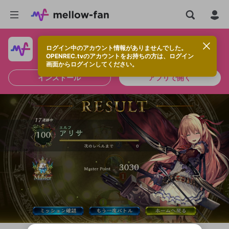
ログイン中のアカウント情報がありませんでした。
快適に視聴するなら、アプリをインストールしよう！
OPENREC.tvのアカウントをお持ちの方は、ログイン
画面からログインしてください。
インストール
アプリで開く
新規登録
OPENREC.tv アカウントは mellow-fan
OPENREC.tvアカウントはmellow-fanア
限定コミュニティ参加方法
パーソナルデータの登録
アカウントに移行しました。
カウントに統合しました。
すでにアカウントをお持ちの方は、ログイ
こちらからOPENREC.tvでログイン中のア
ン画面からログインしてください。
カウント情報を引き継ぐことができます。