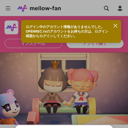
ログイン中のアカウント情報がありませんでした。
快適に視聴するなら、アプリをインストールしよう！
OPENREC.tvのアカウントをお持ちの方は、ログイン
画面からログインしてください。
インストール
アプリで開く
新規登録
OPENREC.tv アカウントは mellow-fan
OPENREC.tvアカウントはmellow-fanア
限定コミュニティ参加方法
パーソナルデータの登録
アカウントに移行しました。
カウントに統合しました。
すでにアカウントをお持ちの方は、ログイ
こちらからOPENREC.tvでログイン中のア
ン画面からログインしてください。
カウント情報を引き継ぐことができます。