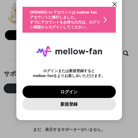
動画プレイリストを選択
生年月
おさなめ
固定動画に設定
不適切なユーザーとして報告しま
ファンレター
OPENREC.tv アカウントは mellow-fan
サブスクシェア
@
aririnn_xxxx
おさなめのXヘ
@
新規登録
ログイン
すか？
年
月
アカウントに移行しました。
マイページに表示されている動画 (ライブ配信、配
認証コードの入力
すでにアカウントをお持ちの方は、ログイ
生年月は登録後に変更できません。
信予定、アーカイブ、アップロード動画) をページ
選択できるプレイリストがありません。
応援している配信者にファンレターを送ることがで
ン画面からログインしてください。
ご確認ください
のトップに1つ固定できます。動画タイトル横のメ
ログイン
プレイリストは動画の再生画面で作成で
きます。好きなデザインを選んでメッセージを書い
ニューより設定することができます。
メールアドレスで新規登録
メールアドレスでログイン
問題を選択してください
フォロー 235
この限定コミュニティは、Discordで提供されてい
性別
きます。
たり、エールアイテムでデコレーションして、配信
メールアドレスにメールを送信しました。30分以内
パスワード再設定
ます。
者に届けましょう！
にメール記載の6桁の認証コードを入力してくださ
入力していただいたメールアドレ
男性
女性
その他
利用規約とプライバシーポリシーが更新されま
問題を選択してください
詳しくはこちら
※ファンレター機能は有料サービスです。
い。
または
または
ポイントが不足しています
した。 サービスを利用するには変更後の内容を
Discordアカウントをお持ちでない方
スに、パスワード再設定用URLを
セッションの有効期限が切れたた
ホーム
動画
キャプチャ
プレイリスト
登録したメールアドレスを入力し、送信してくださ
わいせつな表現
ブロックリストに追加しますか？
この動画の公開は終了しました
お住まいの地域
ご確認いただき、同意していただく必要があり
認証コード
い。
記載されたメールを送信しました
め、ログアウトしました
Discordとは？からDiscordにアクセス
X
X
ます。
mellowポイントの購入に進みますか？
他者を誹謗中傷する表現
のでご確認ください
0
6
ログインまたは新規登録すると
サポーター
Discordアカウントを作成
mellow-fanをよりお楽しみいただけます。
キャンセル
OK
OK
0
500
著作権の侵害
Google
Google
利用規約
プレミアム会員に入会
を確認しました。
OK
いいえ
はい
mellow-fan のメールアドレス（mellow-fan.comド
この画面からDiscordに参加する
利用規約
および
プライバシーポリシー
に同意頂いた上で
ログイン
プライバシーポリシー
を確認しました。
今月
先月
累積
メイン及びcs.openrec.co.jpドメイン）が受信拒否設
次にお進みください。
OK
プライバシーの侵害
ご登録いただいた情報はサービスの向上を目的
ログイン
再設定する
動画プレイリストがありません
定に含まれていないかご確認ください。
Yahoo! JAPAN
Yahoo! JAPAN
Discordは第三者が提供するコミュニティーサービスで、
として使用いたします。
報告された問題については、利用規約に違反しているか
動画プレイリストを選択
パスワードを忘れた方は
こちら
過激な暴力や自傷行為
mellow-fanとは関わりがありません。Discordに関してのお
一部サービスをご利用いただくには、生年月の
どうかをスタッフが確認します。
この機能をむやみに使
新規登録
確認しました
問い合わせにはお答えすることができません。Discordの仕
アカウントをお持ちですか？
アカウントを作成する
登録が必要です。
用することは、利用規約違反になります。
様変更により、限定コミュニティ特典の提供が終了する可能
入力
なりすまし行為
Appleでサインアップ
Appleでサインイン
動画のプレイリストを一つ選択すると、そのプレイ
ご登録いただいた情報は公開されません。
性がありますが、その際の補償は一切行いません。外部サー
リストの動画をマイページの上部にリストで表示す
ビスとのID連携に関する同意事項に同意の上、参加をお願い
閉じる
ることができます。
出会いを誘導する行為
ファンレターを作成
します。
送信
mellow-fanの
mellow-fanの
利用規約
利用規約
・
・
プライバシーポリシー
プライバシーポリシー
・
・
外部
外部
まだ、表示するサポーターがいません。
登録
外部サービスとのID連携に関する同意事項
サービスとのID連携に関する同意事項
サービスとのID連携に関する同意事項
に同意頂いた上
に同意頂いた上
閉じる
ねずみ講やマルチ商法
動画プレイリストを選択
アカウント作成
で、次にお進みください
で、次にお進みください