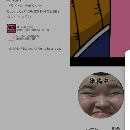
プライバシーポリシー
Cookie及び広告識別番号等に関す
るガイドライン
JASRAC許諾
第9036330001Y45123号
NexTone許諾番号
ID000008336
© OPENREC, inc. All Rights Reserved.
選択
きま
ホーム
動画