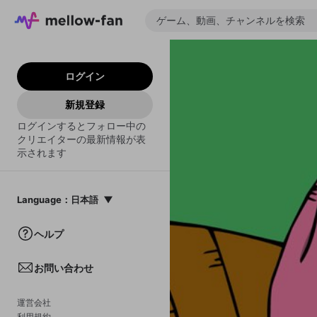
ログイン
新規登録
ログインするとフォロー中の
クリエイターの最新情報が表
示されます
Language
：
日本語
日本語
ヘルプ
English
お問い合わせ
中文(簡体)
한국어
運営会社
利用規約