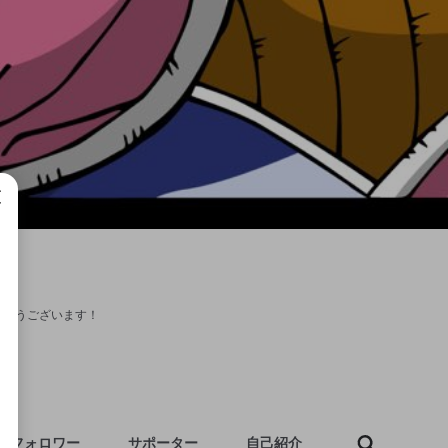
成で
がとうございます！
フォロワー
サポーター
自己紹介