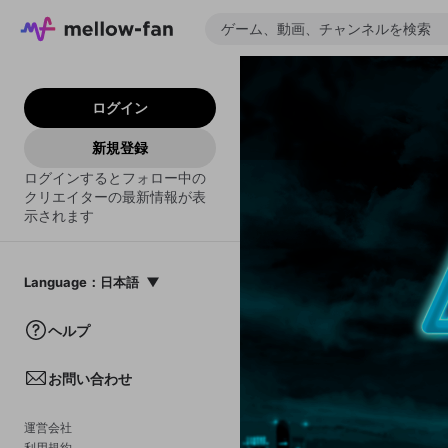
ログイン
新規登録
ログインするとフォロー中の
クリエイターの最新情報が表
示されます
Language
：
日本語
日本語
ヘルプ
English
お問い合わせ
中文(簡体)
한국어
運営会社
利用規約