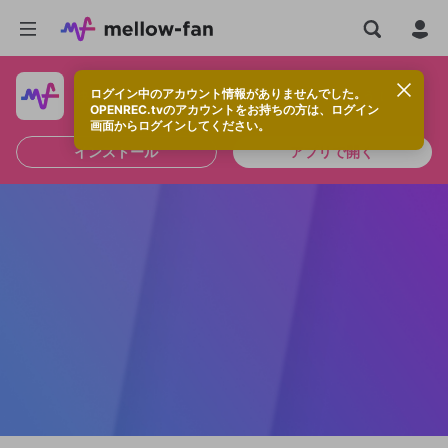
ログイン中のアカウント情報がありませんでした。
快適に視聴するなら、アプリをインストールしよう！
OPENREC.tvのアカウントをお持ちの方は、ログイン
画面からログインしてください。
インストール
アプリで開く
新規登録
OPENREC.tv アカウントは mellow-fan
OPENREC.tvアカウントはmellow-fanア
限定コミュニティ参加方法
パーソナルデータの登録
アカウントに移行しました。
カウントに統合しました。