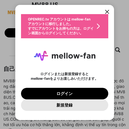
すでにアカウントをお持ちの方は、ログイ
こちらからOPENREC.tvでログイン中のア
MV88 US
動画プレイリストを選択
ン画面からログインしてください。
カウント情報を引き継ぐことができます。
生年月
固定動画に設定
不適切なユーザーとして報告しま
ファンレター
OPENREC.tv アカウントは mellow-fan
サブスクシェア
@
新規登録
ログイン
すか？
年
月
アカウントに移行しました。
マイページに表示されている動画 (ライブ配信、配
認証コードの入力
すでにアカウントをお持ちの方は、ログイ
生年月は登録後に変更できません。
信予定、アーカイブ、アップロード動画) をページ
選択できるプレイリストがありません。
応援している配信者にファンレターを送ることがで
フォロー
ン画面からログインしてください。
ご確認ください
のトップに1つ固定できます。動画タイトル横のメ
ログイン
プレイリストは動画の再生画面で作成で
きます。好きなデザインを選んでメッセージを書い
ニューより設定することができます。
メールアドレスで新規登録
メールアドレスでログイン
問題を選択してください
この限定コミュニティは、Discordで提供されてい
性別
きます。
たり、エールアイテムでデコレーションして、配信
メールアドレスにメールを送信しました。30分以内
パスワード再設定
ます。
者に届けましょう！
にメール記載の6桁の認証コードを入力してくださ
入力していただいたメールアドレ
男性
女性
その他
ホーム
利用規約とプライバシーポリシーが更新されま
動画
キャプチャ
プレイリスト
問題を選択してください
詳しくはこちら
※ファンレター機能は有料サービスです。
い。
または
または
ポイントが不足しています
した。 サービスを利用するには変更後の内容を
Discordアカウントをお持ちでない方
スに、パスワード再設定用URLを
セッションの有効期限が切れたた
登録したメールアドレスを入力し、送信してくださ
わいせつな表現
ブロックリストに追加しますか？
この動画の公開は終了しました
お住まいの地域
ご確認いただき、同意していただく必要があり
認証コード
い。
記載されたメールを送信しました
め、ログアウトしました
Discordとは？からDiscordにアクセス
X
X
自己紹介
ます。
mellowポイントの購入に進みますか？
他者を誹謗中傷する表現
のでご確認ください
0
6
ログインまたは新規登録すると
Discordアカウントを作成
mellow-fanをよりお楽しみいただけます。
キャンセル
OK
OK
0
500
著作権の侵害
MV88US COM là trang game cá cược online hàng đầu, được đô
Google
Google
利用規約
プレミアム会員に入会
を確認しました。
OK
いいえ
はい
mellow-fan のメールアドレス（mellow-fan.comド
この画面からDiscordに参加する
ng đảo người chơi tin tưởng nhờ hệ thống bảo mật hiện đại, giao
利用規約
および
プライバシーポリシー
に同意頂いた上で
ログイン
プライバシーポリシー
を確認しました。
メイン及びcs.openrec.co.jpドメイン）が受信拒否設
次にお進みください。
OK
プライバシーの侵害
diện thân thiện và trải nghiệm mượt mà trên mọi thiết bị. Tại MV8
ご登録いただいた情報はサービスの向上を目的
ログイン
再設定する
動画プレイリストがありません
定に含まれていないかご確認ください。
Yahoo! JAPAN
Yahoo! JAPAN
8US.COM, người chơi có thể tham gia đa dạng trò chơi từ thể th
Discordは第三者が提供するコミュニティーサービスで、
として使用いたします。
報告された問題については、利用規約に違反しているか
動画プレイリストを選択
パスワードを忘れた方は
こちら
過激な暴力や自傷行為
mellow-fanとは関わりがありません。Discordに関してのお
ao, casino trực tuyến, đến các mini game hấp dẫn, đảm bảo mọi
一部サービスをご利用いただくには、生年月の
どうかをスタッフが確認します。
この機能をむやみに使
新規登録
確認しました
問い合わせにはお答えすることができません。Discordの仕
アカウントをお持ちですか？
アカウントを作成する
trải nghiệm đều công bằng và minh bạch. Với dịch vụ hỗ trợ khá
登録が必要です。
用することは、利用規約違反になります。
様変更により、限定コミュニティ特典の提供が終了する可能
入力
なりすまし行為
Appleでサインアップ
Appleでサインイン
動画のプレイリストを一つ選択すると、そのプレイ
ch hàng 24/7 và nhiều chương trình khuyến mãi hấp dẫn, MV88
ご登録いただいた情報は公開されません。
性がありますが、その際の補償は一切行いません。外部サー
リストの動画をマイページの上部にリストで表示す
US.COM không chỉ mang đến cơ hội giải trí mà còn giúp người c
ビスとのID連携に関する同意事項に同意の上、参加をお願い
閉じる
ることができます。
出会いを誘導する行為
ファンレターを作成
します。
hơi tối ưu hóa cơ hội thắng lớn, khẳng định vị thế uy tín trong cộn
送信
mellow-fanの
mellow-fanの
利用規約
利用規約
・
・
プライバシーポリシー
プライバシーポリシー
・
・
外部
外部