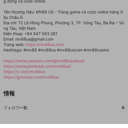
登録
g đồng cá cược online.
外部サービスとのID連携に関する同意事項
サービスとのID連携に関する同意事項
サービスとのID連携に関する同意事項
に同意頂いた上
に同意頂いた上
閉じる
ねずみ講やマルチ商法
動画プレイリストを選択
アカウント作成
で、次にお進みください
で、次にお進みください
Tên thương hiệu: MV88 US - Trang game cá cược online hàng đ
誤解を招く配信設定
あとで登録
Discordとは？
Discordに参加する
ầu Châu Á
mellow-fanからのお得な情報をメールで受
Địa chỉ: 72 Lê Hồng Phong, Phường 3, TP. Vũng Tàu, Bà Rịa – Vũ
ゲームの録画禁止区域の配信
け取る
ng Tàu, Việt Nam
Điện thoại: +84 947 563 281
改造版・海賊版ソフトの配信
Email: mv88us@gmail.com
Trang web:
https://mv88us.com
政治的・宗教的・人種的な内容
Hashtags: #mv88 #mv88us #mv88uscom #mv88casino
その他の問題
https://www.youtube.com/@mv88us/about
https://www.pinterest.com/mv88us/
https://x.com/mv88us
https://gravatar.com/mv88us
情報
フォロワー数
0