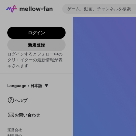
ログイン
新規登録
ログインするとフォロー中の
クリエイターの最新情報が表
示されます
Language
：
日本語
日本語
ヘルプ
English
お問い合わせ
中文(簡体)
한국어
運営会社
利用規約