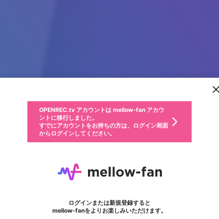
新規登録
OPENREC.tv アカウントは mellow-fan アカウ
OPENREC.tvアカウントはmellow-fanアカウン
パーソナルデータの登録
限定コミュニティ参加方法
ントに移行しました。
トに統合しました。
すでにアカウントをお持ちの方は、ログイン画面
こちらからOPENREC.tvでログイン中のアカウ
からログインしてください。
ント情報を引き継ぐことができます。
動画プレイリストを選択
生年月
固定動画に設定
不適切なユーザーとして報告します
ファンレター
サブスクシェア
OPENREC.tv アカウントは mellow-fan アカウ
@
新規登録
ログイン
か？
年
月
ントに移行しました。
マイページに表示されている動画 (ライブ配信、配信予定、ア
すでにアカウントをお持ちの方は、ログイン画面
ーカイブ、アップロード動画) をページのトップに1つ固定で
Lord Bill gates
応援している配信者にファンレターを送ることができま
生年月は登録後に変更できません。
認証コードの入力
できるプレイリストがありません。プレイリストは動画の再生画面で作
からログインしてください。
きます。動画タイトル横のメニューより設定することができま
す。好きなデザインを選んでメッセージを書いたり、エ
ログイン
す。
ご確認ください
す。
メールアドレスで新規登録
メールアドレスでログイン
問題を選択してください
ールアイテムでデコレーションして、配信者に届けまし
性別
ょう！
メールアドレスにメールを送信しました。30分以内にメ
パスワード再設定
詳しくはこちら
この限定コミュニティは、Discordで提供されています。
入力していただいたメールアドレス
男性
女性
その他
問題を選択してください
※ファンレター機能は有料サービスです。
ール記載の6桁の認証コードを入力してください。
フォロー
利用規約とプライバシーポリシーが更新されました。
または
または
ポイントが不足しています
に、パスワード再設定用URLを記載
セッションの有効期限が切れたた
Discordアカウントをお持ちでない方
サービスを利用するには変更後の内容をご確認いただ
わいせつな表現
認証コード
検索履歴をすべて削除しますか？
チームメンバーに追加しますか？
ブロックリストに追加しますか？
この動画の公開は終了しました
登録したメールアドレスを入力し、送信してください。
お住まいの地域
されたメールを送信しましたのでご
め、ログアウトしました
き、同意していただく必要があります。
X
X
Discordとは？からDiscordにアクセス
mellowポイントの購入に進みますか？
他者を誹謗中傷する表現
0
6
確認ください
ログインまたは新規登録すると
Discordアカウントを作成
キャンセル
キャンセル
mellow-fanをよりお楽しみいただけます。
いいえ
OK
はい
はい
OK
利用規約
を確認しました。
0
500
著作権の侵害
Google
Google
キャプチャ
プレイリスト
フォロー
フォロワー
プレミアム会員に入会
mellow-fan のメールアドレス（mellow-fan.comドメイン
OK