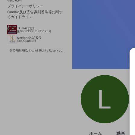
プライバシーポリシー
Cookie及び広告識別番号等に関す
るガイドライン
JASRAC許諾
第9036330001Y45123号
NexTone許諾番号
ID000008336
© OPENREC, inc. All Rights Reserved.
選択
きま
ホーム
動画