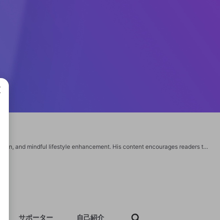
成で
Lord Billgates shapes Beautikue with a vision emphasizing beauty, nutrition, fashion, and mindful lifestyle enhancement. His content encourages readers to embrace self-care and growth. With a practical yet elegant touch, he inspires balanced routines that support confidence and everyday fulfillment. https://www.beautikue.com/
サポーター
自己紹介