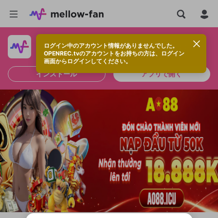
ログイン中のアカウント情報がありませんでした。
快適に視聴するなら、アプリをインストールしよう！
OPENREC.tvのアカウントをお持ちの方は、ログイン
画面からログインしてください。
インストール
アプリで開く
新規登録
OPENREC.tv アカウントは mellow-fan
OPENREC.tvアカウントはmellow-fanア
限定コミュニティ参加方法
パーソナルデータの登録
アカウントに移行しました。
カウントに統合しました。
すでにアカウントをお持ちの方は、ログイ
こちらからOPENREC.tvでログイン中のア
ン画面からログインしてください。
カウント情報を引き継ぐことができます。