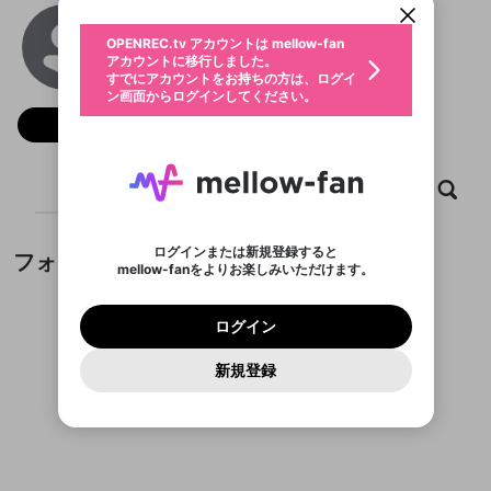
動画プレイリストを選択
生年月
AN1 Free Fire APK
固定動画に設定
不適切なユーザーとして報告しま
ファンレター
OPENREC.tv アカウントは mellow-fan
サブスクシェア
@
an1trafficridermodapk
@
新規登録
ログイン
すか？
年
月
アカウントに移行しました。
マイページに表示されている動画 (ライブ配信、配
認証コードの入力
すでにアカウントをお持ちの方は、ログイ
生年月は登録後に変更できません。
信予定、アーカイブ、アップロード動画) をページ
選択できるプレイリストがありません。
応援している配信者にファンレターを送ることがで
ン画面からログインしてください。
ご確認ください
のトップに1つ固定できます。動画タイトル横のメ
ログイン
プレイリストは動画の再生画面で作成で
きます。好きなデザインを選んでメッセージを書い
ニューより設定することができます。
メールアドレスで新規登録
メールアドレスでログイン
問題を選択してください
フォロー
この限定コミュニティは、Discordで提供されてい
性別
きます。
たり、エールアイテムでデコレーションして、配信
メールアドレスにメールを送信しました。30分以内
パスワード再設定
ます。
者に届けましょう！
にメール記載の6桁の認証コードを入力してくださ
入力していただいたメールアドレ
男性
女性
その他
利用規約とプライバシーポリシーが更新されま
問題を選択してください
詳しくはこちら
※ファンレター機能は有料サービスです。
い。
または
または
ポイントが不足しています
した。 サービスを利用するには変更後の内容を
Discordアカウントをお持ちでない方
スに、パスワード再設定用URLを
セッションの有効期限が切れたた
ホーム
動画
キャプチャ
プレイリスト
登録したメールアドレスを入力し、送信してくださ
わいせつな表現
チームメンバーに追加しますか？
ブロックリストに追加しますか？
この動画の公開は終了しました
お住まいの地域
ご確認いただき、同意していただく必要があり
認証コード
い。
記載されたメールを送信しました
め、ログアウトしました
Discordとは？からDiscordにアクセス
X
X
ます。
mellowポイントの購入に進みますか？
他者を誹謗中傷する表現
のでご確認ください
0
6
ログインまたは新規登録すると
フォロワー
Discordアカウントを作成
mellow-fanをよりお楽しみいただけます。
キャンセル
キャンセル
OK
はい
OK
0
500
著作権の侵害
Google
Google
利用規約
プレミアム会員に入会
を確認しました。
OK
いいえ
はい
mellow-fan のメールアドレス（mellow-fan.comド
この画面からDiscordに参加する
利用規約
および
プライバシーポリシー
に同意頂いた上で
ログイン
プライバシーポリシー
を確認しました。
メイン及びcs.openrec.co.jpドメイン）が受信拒否設
次にお進みください。
OK
プライバシーの侵害
ご登録いただいた情報はサービスの向上を目的
ログイン
再設定する
動画プレイリストがありません
定に含まれていないかご確認ください。
Yahoo! JAPAN
Yahoo! JAPAN
Discordは第三者が提供するコミュニティーサービスで、
として使用いたします。
報告された問題については、利用規約に違反しているか
動画プレイリストを選択
パスワードを忘れた方は
こちら
過激な暴力や自傷行為
mellow-fanとは関わりがありません。Discordに関してのお
一部サービスをご利用いただくには、生年月の
どうかをスタッフが確認します。
この機能をむやみに使
新規登録
確認しました
問い合わせにはお答えすることができません。Discordの仕
アカウントをお持ちですか？
アカウントを作成する
登録が必要です。
用することは、利用規約違反になります。
様変更により、限定コミュニティ特典の提供が終了する可能
入力
なりすまし行為
Appleでサインアップ
Appleでサインイン
動画のプレイリストを一つ選択すると、そのプレイ
ご登録いただいた情報は公開されません。
性がありますが、その際の補償は一切行いません。外部サー
フォロワーがまだいません
リストの動画をマイページの上部にリストで表示す
ビスとのID連携に関する同意事項に同意の上、参加をお願い
閉じる
ることができます。
出会いを誘導する行為
ファンレターを作成
します。
送信
mellow-fanの
mellow-fanの
利用規約
利用規約
・
・
プライバシーポリシー
プライバシーポリシー
・
・
外部
外部
登録
外部サービスとのID連携に関する同意事項
サービスとのID連携に関する同意事項
サービスとのID連携に関する同意事項
に同意頂いた上
に同意頂いた上
閉じる
ねずみ講やマルチ商法
動画プレイリストを選択
アカウント作成
で、次にお進みください
で、次にお進みください