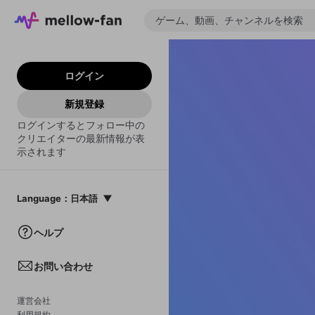
ログイン
新規登録
ログインするとフォロー中の
クリエイターの最新情報が表
示されます
Language
：
日本語
日本語
ヘルプ
English
お問い合わせ
中文(簡体)
한국어
運営会社
利用規約