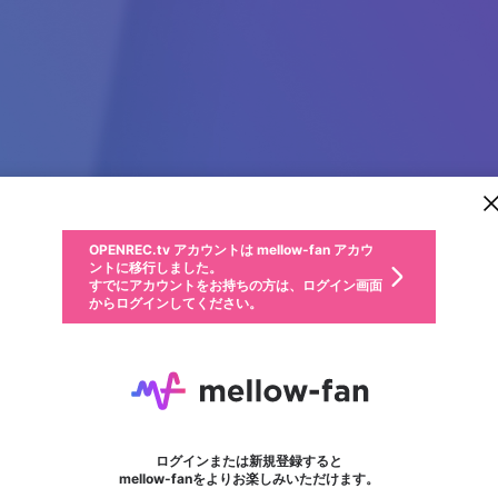
新規登録
OPENREC.tv アカウントは mellow-fan アカウ
OPENREC.tvアカウントはmellow-fanアカウン
パーソナルデータの登録
限定コミュニティ参加方法
ントに移行しました。
トに統合しました。
すでにアカウントをお持ちの方は、ログイン画面
こちらからOPENREC.tvでログイン中のアカウ
からログインしてください。
ント情報を引き継ぐことができます。
動画プレイリストを選択
生年月
固定動画に設定
不適切なユーザーとして報告します
ファンレター
サブスクシェア
OPENREC.tv アカウントは mellow-fan アカウ
@
新規登録
ログイン
か？
年
月
ントに移行しました。
マイページに表示されている動画 (ライブ配信、配信予定、ア
すでにアカウントをお持ちの方は、ログイン画面
ーカイブ、アップロード動画) をページのトップに1つ固定で
amritashrma
応援している配信者にファンレターを送ることができま
生年月は登録後に変更できません。
認証コードの入力
できるプレイリストがありません。プレイリストは動画の再生画面で作
からログインしてください。
きます。動画タイトル横のメニューより設定することができま
す。好きなデザインを選んでメッセージを書いたり、エ
ログイン
す。
@
amritashrma
ご確認ください
す。
メールアドレスで新規登録
メールアドレスでログイン
問題を選択してください
ールアイテムでデコレーションして、配信者に届けまし
性別
ょう！
メールアドレスにメールを送信しました。30分以内にメ
パスワード再設定
詳しくはこちら
この限定コミュニティは、Discordで提供されています。
入力していただいたメールアドレス
男性
女性
その他
問題を選択してください
※ファンレター機能は有料サービスです。
ール記載の6桁の認証コードを入力してください。
利用規約とプライバシーポリシーが更新されました。
または
または
ポイントが不足しています
フォロー
に、パスワード再設定用URLを記載
セッションの有効期限が切れたた
Discordアカウントをお持ちでない方
サービスを利用するには変更後の内容をご確認いただ
わいせつな表現
認証コード
検索履歴をすべて削除しますか？
ブロックリストに追加しますか？
この動画の公開は終了しました
登録したメールアドレスを入力し、送信してください。
お住まいの地域
されたメールを送信しましたのでご
め、ログアウトしました
き、同意していただく必要があります。
X
X
Discordとは？からDiscordにアクセス
mellowポイントの購入に進みますか？
他者を誹謗中傷する表現
0
6
確認ください
ログインまたは新規登録すると
Discordアカウントを作成
キャンセル
mellow-fanをよりお楽しみいただけます。
いいえ
OK
はい
OK
利用規約
を確認しました。
0
500
著作権の侵害
Google
Google
キャプチャ
プレイリスト
フォロー
フォロワー
プレミアム会員に入会
mellow-fan のメールアドレス（mellow-fan.comドメイン
OK