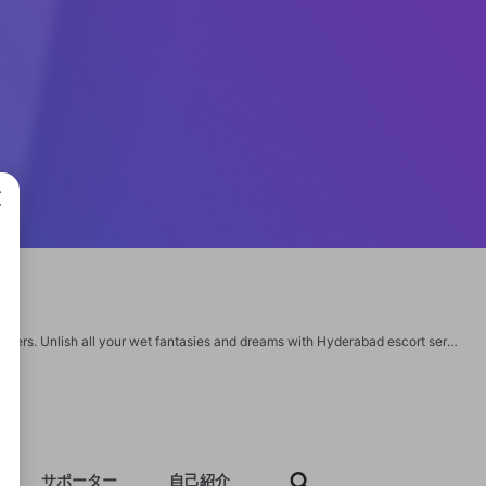
成で
Hyderabad escorts believe in offering unlimited joy and genuine attachment to lovers. Unlish all your wet fantasies and dreams with Hyderabad escort service. | https://www.hyderabadpari.com/
サポーター
自己紹介