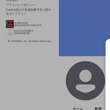
プライバシーポリシー
Cookie及び広告識別番号等に関す
るガイドライン
JASRAC許諾
第9036330001Y45123号
NexTone許諾番号
ID000008336
© OPENREC, inc. All Rights Reserved.
選択
きま
ホーム
動画