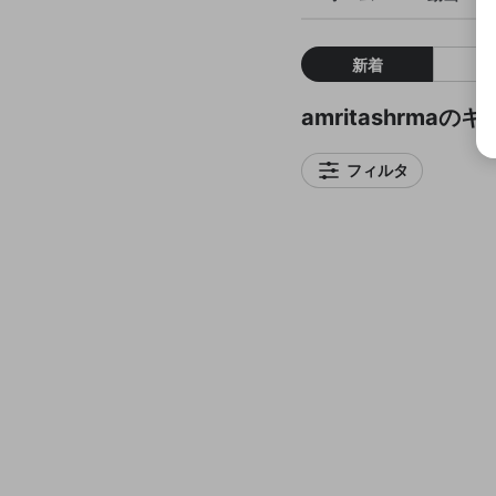
新着
amritashrmaの
フィルタ