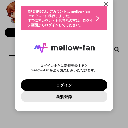
動画プレイリストを選択
生年月
amakusa1216
固定動画に設定
不適切なユーザーとして報告しま
ファンレター
OPENREC.tv アカウントは mellow-fan
サブスクシェア
@
amakusa1216
amakusa1216のXヘ
@
新規登録
ログイン
すか？
年
月
アカウントに移行しました。
マイページに表示されている動画 (ライブ配信、配
認証コードの入力
すでにアカウントをお持ちの方は、ログイ
生年月は登録後に変更できません。
信予定、アーカイブ、アップロード動画) をページ
選択できるプレイリストがありません。
応援している配信者にファンレターを送ることがで
ン画面からログインしてください。
ご確認ください
のトップに1つ固定できます。動画タイトル横のメ
ログイン
プレイリストは動画の再生画面で作成で
きます。好きなデザインを選んでメッセージを書い
ニューより設定することができます。
メールアドレスで新規登録
メールアドレスでログイン
問題を選択してください
フォロー 18
この限定コミュニティは、Discordで提供されてい
性別
きます。
たり、エールアイテムでデコレーションして、配信
メールアドレスにメールを送信しました。30分以内
パスワード再設定
ます。
者に届けましょう！
にメール記載の6桁の認証コードを入力してくださ
入力していただいたメールアドレ
男性
女性
その他
利用規約とプライバシーポリシーが更新されま
問題を選択してください
詳しくはこちら
※ファンレター機能は有料サービスです。
い。
または
または
ポイントが不足しています
した。 サービスを利用するには変更後の内容を
Discordアカウントをお持ちでない方
スに、パスワード再設定用URLを
セッションの有効期限が切れたた
ホーム
動画
キャプチャ
プレイリスト
登録したメールアドレスを入力し、送信してくださ
わいせつな表現
ブロックリストに追加しますか？
この動画の公開は終了しました
お住まいの地域
ご確認いただき、同意していただく必要があり
認証コード
い。
記載されたメールを送信しました
め、ログアウトしました
Discordとは？からDiscordにアクセス
X
X
ます。
mellowポイントの購入に進みますか？
他者を誹謗中傷する表現
のでご確認ください
0
6
ログインまたは新規登録すると
Discordアカウントを作成
mellow-fanをよりお楽しみいただけます。
キャンセル
OK
OK
0
500
著作権の侵害
表示するコンテンツがありません
Google
Google
利用規約
プレミアム会員に入会
を確認しました。
OK
いいえ
はい
mellow-fan のメールアドレス（mellow-fan.comド
この画面からDiscordに参加する
利用規約
および
プライバシーポリシー
に同意頂いた上で
ログイン
プライバシーポリシー
を確認しました。
メイン及びcs.openrec.co.jpドメイン）が受信拒否設
次にお進みください。
OK
プライバシーの侵害
ご登録いただいた情報はサービスの向上を目的
ログイン
再設定する
動画プレイリストがありません
定に含まれていないかご確認ください。
Yahoo! JAPAN
Yahoo! JAPAN
Discordは第三者が提供するコミュニティーサービスで、
として使用いたします。
報告された問題については、利用規約に違反しているか
動画プレイリストを選択
パスワードを忘れた方は
こちら
過激な暴力や自傷行為
mellow-fanとは関わりがありません。Discordに関してのお
一部サービスをご利用いただくには、生年月の
どうかをスタッフが確認します。
この機能をむやみに使
新規登録
確認しました
問い合わせにはお答えすることができません。Discordの仕
アカウントをお持ちですか？
アカウントを作成する
登録が必要です。
用することは、利用規約違反になります。
様変更により、限定コミュニティ特典の提供が終了する可能
入力
なりすまし行為
Appleでサインアップ
Appleでサインイン
動画のプレイリストを一つ選択すると、そのプレイ
ご登録いただいた情報は公開されません。
性がありますが、その際の補償は一切行いません。外部サー
リストの動画をマイページの上部にリストで表示す
ビスとのID連携に関する同意事項に同意の上、参加をお願い
閉じる
ることができます。
出会いを誘導する行為
ファンレターを作成
します。
送信
mellow-fanの
mellow-fanの
利用規約
利用規約
・
・
プライバシーポリシー
プライバシーポリシー
・
・
外部
外部
登録
外部サービスとのID連携に関する同意事項
サービスとのID連携に関する同意事項
サービスとのID連携に関する同意事項
に同意頂いた上
に同意頂いた上
閉じる
ねずみ講やマルチ商法
動画プレイリストを選択
アカウント作成
で、次にお進みください
で、次にお進みください