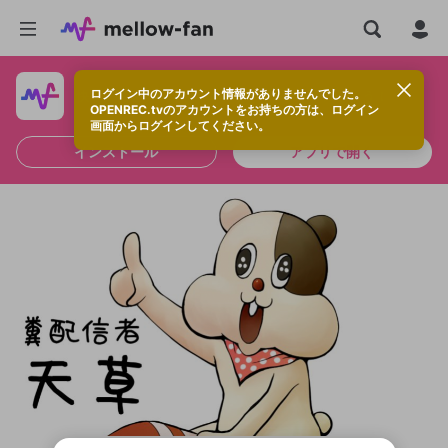
ログイン中のアカウント情報がありませんでした。
快適に視聴するなら、アプリをインストールしよう！
OPENREC.tvのアカウントをお持ちの方は、ログイン
画面からログインしてください。
インストール
アプリで開く
新規登録
OPENREC.tv アカウントは mellow-fan
OPENREC.tvアカウントはmellow-fanア
限定コミュニティ参加方法
パーソナルデータの登録
アカウントに移行しました。
カウントに統合しました。
すでにアカウントをお持ちの方は、ログイ
こちらからOPENREC.tvでログイン中のア
ン画面からログインしてください。
カウント情報を引き継ぐことができます。