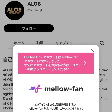
ALO8
@
alo8org1
フォロー
新規登録
OPENREC.tv アカウントは mellow-fan
OPENREC.tvアカウントはmellow-fanア
限定コミュニティ参加方法
パーソナルデータの登録
アカウントに移行しました。
カウントに統合しました。
ホーム
動画
キャプチャ
プレイリスト
すでにアカウントをお持ちの方は、ログイ
こちらからOPENREC.tvでログイン中のア
動画プレイリストを選択
ン画面からログインしてください。
カウント情報を引き継ぐことができます。
生年月
固定動画に設定
不適切なユーザーとして報告しま
ファンレター
OPENREC.tv アカウントは mellow-fan
サブスクシェア
@
自己紹介
新規登録
ログイン
すか？
年
月
アカウントに移行しました。
マイページに表示されている動画 (ライブ配信、配
認証コードの入力
すでにアカウントをお持ちの方は、ログイ
生年月は登録後に変更できません。
信予定、アーカイブ、アップロード動画) をページ
選択できるプレイリストがありません。
応援している配信者にファンレターを送ることがで
ン画面からログインしてください。
ご確認ください
ALO8 là nền tảng cá cược trực tuyến uy tín 2026, cung cấp đầy
のトップに1つ固定できます。動画タイトル横のメ
ログイン
プレイリストは動画の再生画面で作成で
きます。好きなデザインを選んでメッセージを書い
ニューより設定することができます。
メールアドレスで新規登録
メールアドレスでログイン
đủ cá cược thể thao, nổ hũ, slot game và game bài đổi thưởng.
問題を選択してください
この限定コミュニティは、Discordで提供されてい
性別
きます。
たり、エールアイテムでデコレーションして、配信
メールアドレスにメールを送信しました。30分以内
パスワード再設定
ALO8 nổi bật với tỷ lệ kèo hấp dẫn, hệ thống bảo mật cao, giao
ます。
者に届けましょう！
にメール記載の6桁の認証コードを入力してくださ
入力していただいたメールアドレ
男性
女性
その他
利用規約とプライバシーポリシーが更新されま
問題を選択してください
詳しくはこちら
diện thân thiện và tốc độ nạp rút tiền nhanh chóng.
※ファンレター機能は有料サービスです。
い。
または
または
ポイントが不足しています
した。 サービスを利用するには変更後の内容を
Với chính sách minh bạch cùng hỗ trợ 24/7, ALO8 mang đến trải
Discordアカウントをお持ちでない方
スに、パスワード再設定用URLを
セッションの有効期限が切れたた
登録したメールアドレスを入力し、送信してくださ
わいせつな表現
ブロックリストに追加しますか？
この動画の公開は終了しました
nghiệm cá cược an toàn và chuyên nghiệp cho người chơi.
お住まいの地域
ご確認いただき、同意していただく必要があり
認証コード
い。
記載されたメールを送信しました
め、ログアウトしました
Discordとは？からDiscordにアクセス
Địa chỉ: 55 Huỳnh Tịnh Của, Phường Võ Thị Sáu, Quận 3, Thành
X
X
ます。
mellowポイントの購入に進みますか？
他者を誹謗中傷する表現
phố Hồ Chí Minh, Việt Nam
のでご確認ください
0
6
ログインまたは新規登録すると
Discordアカウントを作成
Phone: 0902488125
mellow-fanをよりお楽しみいただけます。
キャンセル
OK
OK
0
500
著作権の侵害
Google
Google
利用規約
プレミアム会員に入会
を確認しました。