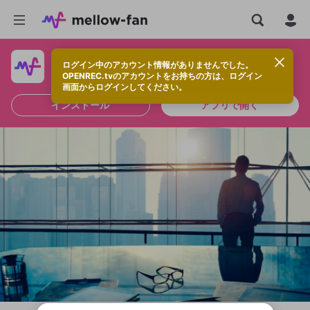
ログイン中のアカウント情報がありませんでした。
快適に視聴するなら、アプリをインストールしよう！
OPENREC.tvのアカウントをお持ちの方は、ログイン
画面からログインしてください。
インストール
アプリで開く
新規登録
OPENREC.tv アカウントは mellow-fan
OPENREC.tvアカウントはmellow-fanア
限定コミュニティ参加方法
パーソナルデータの登録
アカウントに移行しました。
カウントに統合しました。
すでにアカウントをお持ちの方は、ログイ
こちらからOPENREC.tvでログイン中のア
ン画面からログインしてください。
カウント情報を引き継ぐことができます。