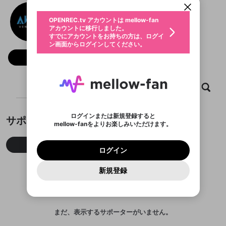
動画プレイリストを選択
生年月
AKCJ Ventures
固定動画に設定
不適切なユーザーとして報告しま
ファンレター
OPENREC.tv アカウントは mellow-fan
サブスクシェア
@
akcjventures
@
新規登録
ログイン
すか？
年
月
アカウントに移行しました。
マイページに表示されている動画 (ライブ配信、配
認証コードの入力
すでにアカウントをお持ちの方は、ログイ
生年月は登録後に変更できません。
信予定、アーカイブ、アップロード動画) をページ
選択できるプレイリストがありません。
応援している配信者にファンレターを送ることがで
ン画面からログインしてください。
ご確認ください
のトップに1つ固定できます。動画タイトル横のメ
ログイン
プレイリストは動画の再生画面で作成で
きます。好きなデザインを選んでメッセージを書い
ニューより設定することができます。
メールアドレスで新規登録
メールアドレスでログイン
問題を選択してください
フォロー
この限定コミュニティは、Discordで提供されてい
性別
きます。
たり、エールアイテムでデコレーションして、配信
メールアドレスにメールを送信しました。30分以内
パスワード再設定
ます。
者に届けましょう！
にメール記載の6桁の認証コードを入力してくださ
入力していただいたメールアドレ
男性
女性
その他
利用規約とプライバシーポリシーが更新されま
問題を選択してください
詳しくはこちら
※ファンレター機能は有料サービスです。
い。
または
または
ポイントが不足しています
した。 サービスを利用するには変更後の内容を
Discordアカウントをお持ちでない方
スに、パスワード再設定用URLを
セッションの有効期限が切れたた
ホーム
動画
キャプチャ
プレイリスト
登録したメールアドレスを入力し、送信してくださ
わいせつな表現
ブロックリストに追加しますか？
この動画の公開は終了しました
お住まいの地域
ご確認いただき、同意していただく必要があり
認証コード
い。
記載されたメールを送信しました
め、ログアウトしました
Discordとは？からDiscordにアクセス
X
X
ます。
mellowポイントの購入に進みますか？
他者を誹謗中傷する表現
のでご確認ください
0
6
ログインまたは新規登録すると
サポーター
Discordアカウントを作成
mellow-fanをよりお楽しみいただけます。
キャンセル
OK
OK
0
500
著作権の侵害
Google
Google
利用規約
プレミアム会員に入会
を確認しました。
OK
いいえ
はい
mellow-fan のメールアドレス（mellow-fan.comド
この画面からDiscordに参加する
利用規約
および
プライバシーポリシー
に同意頂いた上で
ログイン
プライバシーポリシー
を確認しました。
今月
先月
累積
メイン及びcs.openrec.co.jpドメイン）が受信拒否設
次にお進みください。
OK
プライバシーの侵害
ご登録いただいた情報はサービスの向上を目的
ログイン
再設定する
動画プレイリストがありません
定に含まれていないかご確認ください。
Yahoo! JAPAN
Yahoo! JAPAN
Discordは第三者が提供するコミュニティーサービスで、
として使用いたします。
報告された問題については、利用規約に違反しているか
動画プレイリストを選択
パスワードを忘れた方は
こちら
過激な暴力や自傷行為
mellow-fanとは関わりがありません。Discordに関してのお
一部サービスをご利用いただくには、生年月の
どうかをスタッフが確認します。
この機能をむやみに使
新規登録
確認しました
問い合わせにはお答えすることができません。Discordの仕
アカウントをお持ちですか？
アカウントを作成する
登録が必要です。
用することは、利用規約違反になります。
様変更により、限定コミュニティ特典の提供が終了する可能
入力
なりすまし行為
Appleでサインアップ
Appleでサインイン
動画のプレイリストを一つ選択すると、そのプレイ
ご登録いただいた情報は公開されません。
性がありますが、その際の補償は一切行いません。外部サー
リストの動画をマイページの上部にリストで表示す
ビスとのID連携に関する同意事項に同意の上、参加をお願い
閉じる
ることができます。
出会いを誘導する行為
ファンレターを作成
します。
送信
mellow-fanの
mellow-fanの
利用規約
利用規約
・
・
プライバシーポリシー
プライバシーポリシー
・
・
外部
外部
まだ、表示するサポーターがいません。
登録
外部サービスとのID連携に関する同意事項
サービスとのID連携に関する同意事項
サービスとのID連携に関する同意事項
に同意頂いた上
に同意頂いた上
閉じる
ねずみ講やマルチ商法
動画プレイリストを選択
アカウント作成
で、次にお進みください
で、次にお進みください