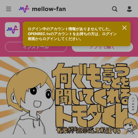
ログイン中のアカウント情報がありませんでした。
快適に視聴するなら、アプリをインストールしよう！
OPENREC.tvのアカウントをお持ちの方は、ログイン
画面からログインしてください。
インストール
アプリで開く