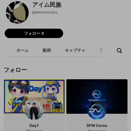
アイム民族
@
aimuminzoku
フォロー 8
ホーム
動画
キャプチャ
プレイリスト
フォロー
Day1
DFM Ceros
@
Day1week
@
cceerrooss