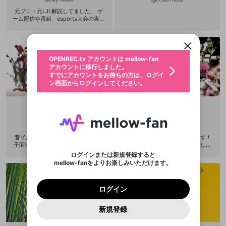
新規登録
元プロ・元LJL解説してました。 ゲ
OPENREC.tv アカウントは mellow-fan
OPENREC.tvアカウントはmellow-fanア
限定コミュニティ参加方法
パーソナルデータの登録
ーム配信や番組、esports大会の実況
アカウントに移行しました。
カウントに統合しました。
解説・イベントを中心に活動をして
すでにアカウントをお持ちの方は、ログイ
こちらからOPENREC.tvでログイン中のア
いきます。AXIZ所属。お仕事のご依
動画プレイリストを選択
ン画面からログインしてください。
カウント情報を引き継ぐことができます。
頼はこちらへお願いします→https://
生年月
固定動画に設定
axiz.gg/mailform
不適切なユーザーとして報告しま
ファンレター
OPENREC.tv アカウントは mellow-fan
サブスクシェア
@
新規登録
ログイン
すか？
年
月
アカウントに移行しました。
マイページに表示されている動画 (ライブ配信、配
認証コードの入力
すでにアカウントをお持ちの方は、ログイ
生年月は登録後に変更できません。
信予定、アーカイブ、アップロード動画) をページ
選択できるプレイリストがありません。
応援している配信者にファンレターを送ることがで
ン画面からログインしてください。
ご確認ください
のトップに1つ固定できます。動画タイトル横のメ
ログイン
プレイリストは動画の再生画面で作成で
きます。好きなデザインを選んでメッセージを書い
ニューより設定することができます。
メールアドレスで新規登録
メールアドレスでログイン
問題を選択してください
この限定コミュニティは、Discordで提供されてい
性別
きます。
たり、エールアイテムでデコレーションして、配信
メールアドレスにメールを送信しました。30分以内
パスワード再設定
ます。
者に届けましょう！
にメール記載の6桁の認証コードを入力してくださ
入力していただいたメールアドレ
男性
女性
その他
利用規約とプライバシーポリシーが更新されま
問題を選択してください
詳しくはこちら
yoshi
ちちげ
※ファンレター機能は有料サービスです。
い。
または
または
ポイントが不足しています
した。 サービスを利用するには変更後の内容を
Discordアカウントをお持ちでない方
スに、パスワード再設定用URLを
セッションの有効期限が切れたた
@
yoshi_999
@
TITIGE
登録したメールアドレスを入力し、送信してくださ
わいせつな表現
ブロックリストに追加しますか？
この動画の公開は終了しました
お住まいの地域
ご確認いただき、同意していただく必要があり
認証コード
い。
昔イカタコビジネスってチームで甲
スプラトゥーンを主にやってます！
記載されたメールを送信しました
め、ログアウトしました
Discordとは？からDiscordにアクセス
X
X
子園地区優勝しました それ以外の実
ショットガン初期ギアカンストして
ます。
mellowポイントの購入に進みますか？
他者を誹謗中傷する表現
績特になし ヘッダー＆アイコン：冬
ます！ よろしくお願いしますm(_ _)
のでご確認ください
0
6
ログインまたは新規登録すると
Discordアカウントを作成
春さん＠ws_ht
m
mellow-fanをよりお楽しみいただけます。
キャンセル
OK
OK
0
500
著作権の侵害
Google
Google
利用規約
プレミアム会員に入会
を確認しました。
OK
いいえ
はい
mellow-fan のメールアドレス（mellow-fan.comド
この画面からDiscordに参加する
利用規約
および
プライバシーポリシー
に同意頂いた上で
ログイン
プライバシーポリシー
を確認しました。
メイン及びcs.openrec.co.jpドメイン）が受信拒否設
次にお進みください。
OK
プライバシーの侵害
ご登録いただいた情報はサービスの向上を目的
ログイン
再設定する
動画プレイリストがありません
定に含まれていないかご確認ください。
Yahoo! JAPAN
Yahoo! JAPAN
Discordは第三者が提供するコミュニティーサービスで、
として使用いたします。
報告された問題については、利用規約に違反しているか
動画プレイリストを選択
パスワードを忘れた方は
こちら
過激な暴力や自傷行為
mellow-fanとは関わりがありません。Discordに関してのお
一部サービスをご利用いただくには、生年月の
どうかをスタッフが確認します。
この機能をむやみに使
新規登録
確認しました
問い合わせにはお答えすることができません。Discordの仕
アカウントをお持ちですか？
アカウントを作成する
登録が必要です。
用することは、利用規約違反になります。
様変更により、限定コミュニティ特典の提供が終了する可能
入力
なりすまし行為
Appleでサインアップ
Appleでサインイン
動画のプレイリストを一つ選択すると、そのプレイ
ご登録いただいた情報は公開されません。
性がありますが、その際の補償は一切行いません。外部サー