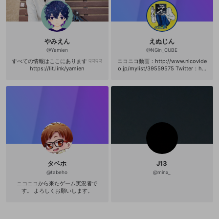
やみえん
えぬじん
@
Yamien
@
NGin_CUBE
すべての情報はここにあります ☟☟☟☟
ニコニコ動画：http://www.nicovide
https://lit.link/yamien
o.jp/mylist/39559575 Twitter：htt
ps://twitter.com/MC_NGin
タベホ
J13
@
tabeho
@
minx_
ニコニコから来たゲーム実況者で
す。 よろしくお願いします。