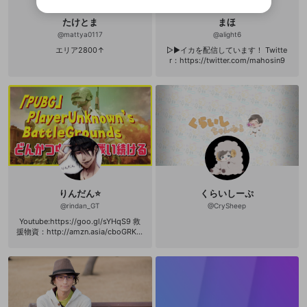
リストの動画をマイページの上部にリストで表示す
ビスとのID連携に関する同意事項に同意の上、参加をお願い
閉じる
ることができます。
出会いを誘導する行為
ファンレターを作成
します。
たけとま
まほ
送信
mellow-fanの
mellow-fanの
利用規約
利用規約
・
・
プライバシーポリシー
プライバシーポリシー
・
・
外部
外部
@
mattya0117
@
alight6
登録
外部サービスとのID連携に関する同意事項
サービスとのID連携に関する同意事項
サービスとのID連携に関する同意事項
に同意頂いた上
に同意頂いた上
閉じる
ねずみ講やマルチ商法
動画プレイリストを選択
アカウント作成
エリア2800↑
▷▶イカを配信しています！ Twitte
で、次にお進みください
で、次にお進みください
r：https://twitter.com/mahosin9
誤解を招く配信設定
あとで登録
Discordとは？
Discordに参加する
mellow-fanからのお得な情報をメールで受
ゲームの録画禁止区域の配信
け取る
改造版・海賊版ソフトの配信
政治的・宗教的・人種的な内容
その他の問題
りんだん⭐
くらいしーぷ
@
rindan_GT
@
CrySheep
Youtube:https://goo.gl/sYHqS9 救
援物資：http://amzn.asia/cboGRKW
配信：雑談/歌/ゲーム～FF14【Shinr
yu】(Rin Avagnar)/AVA/PUBG/他多数
～