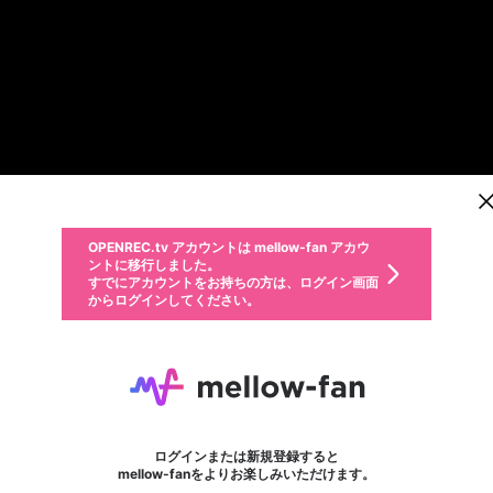
新規登録
OPENREC.tv アカウントは mellow-fan アカウ
OPENREC.tvアカウントはmellow-fanアカウン
投稿を作成
パーソナルデータの登録
限定コミュニティ参加方法
ントに移行しました。
トに統合しました。
すでにアカウントをお持ちの方は、ログイン画面
こちらからOPENREC.tvでログイン中のアカウ
からログインしてください。
ント情報を引き継ぐことができます。
動画プレイリストを選択
全体公開
生年月
固定動画に設定
不適切なユーザーとして報告します
ファンレター
サブスクシェア
全体公開
OPENREC.tv アカウントは mellow-fan アカウ
@
新規登録
ログイン
か？
年
月
0
50
ントに移行しました。
マイページに表示されている動画 (ライブ配信、配信予定、ア
すでにアカウントをお持ちの方は、ログイン画面
ーカイブ、アップロード動画) をページのトップに1つ固定で
あいまめÜ
応援している配信者にファンレターを送ることができま
生年月は登録後に変更できません。
認証コードの入力
できるプレイリストがありません。プレイリストは動画の再生画面で作
からログインしてください。
きます。動画タイトル横のメニューより設定することができま
す。好きなデザインを選んでメッセージを書いたり、エ
ログイン
す。
@
aimame_
ご確認ください
す。
メールアドレスで新規登録
メールアドレスでログイン
問題を選択してください
ールアイテムでデコレーションして、配信者に届けまし
性別
ょう！
【ご報告】 オプレ配信を卒業します。 フォロワー様、約２年間お付き合い＆ご視聴いただ
メールアドレスにメールを送信しました。30分以内にメ
パスワード再設定
詳しくはこちら
この限定コミュニティは、Discordで提供されています。
入力していただいたメールアドレス
男性
女性
その他
問題を選択してください
※ファンレター機能は有料サービスです。
ール記載の6桁の認証コードを入力してください。
この投稿を固定しますか？
利用規約とプライバシーポリシーが更新されました。
サブスクに入会するとこのコンテン
または
または
ポイントが不足しています
投稿を削除しますか？
フォロー 246
に、パスワード再設定用URLを記載
セッションの有効期限が切れたた
ファンレター
Discordアカウントをお持ちでない方
サービスを利用するには変更後の内容をご確認いただ
わいせつな表現
0
250
認証コード
ツを表示することができます。サブ
検索履歴をすべて削除しますか？
ブロックリストに追加しますか？
この動画の公開は終了しました
登録したメールアドレスを入力し、送信してください。
お住まいの地域
されたメールを送信しましたのでご
め、ログアウトしました
き、同意していただく必要があります。
X
X
今固定している投稿は解除され、この投稿を固定しま
Discordとは？からDiscordにアクセス
スク情報ページに進みますか？
投稿を削除すると、元に戻すことはできません。
mellowポイントの購入に進みますか？
他者を誹謗中傷する表現
0
6
す。
確認ください
ログインまたは新規登録すると
Discordアカウントを作成
キャンセル
mellow-fanをよりお楽しみいただけます。
いいえ
OK
はい
OK
利用規約
を確認しました。
0
500
著作権の侵害
Google
Google
キャプチャ
プレイリスト
フォロー
フォロワー
プレミアム会員に入会
mellow-fan のメールアドレス（mellow-fan.comドメイン
OK