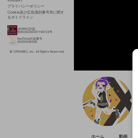
プライバシーポリシー
Cookie及び広告識別番号等に関す
るガイドライン
JASRAC許諾
第9036330001Y45123号
NexTone許諾番号
ID000008336
© OPENREC, inc. All Rights Reserved.
選択
きま
ホーム
動画