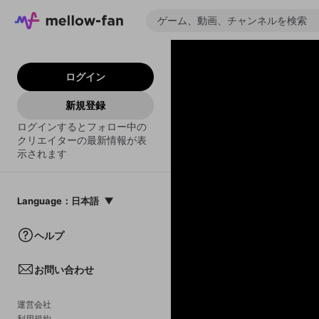
ログイン
新規登録
ログインするとフォロー中の
クリエイターの最新情報が表
示されます
Language
：
日本語
日本語
ヘルプ
English
お問い合わせ
中文(簡体)
한국어
運営会社
利用規約