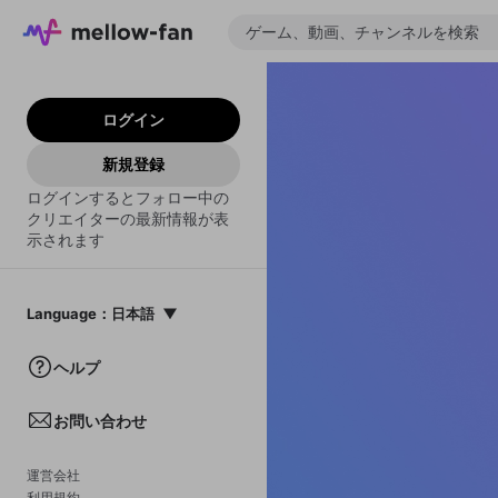
ログイン
新規登録
ログインするとフォロー中の
クリエイターの最新情報が表
示されます
Language
：
日本語
日本語
ヘルプ
English
お問い合わせ
中文(簡体)
한국어
運営会社
利用規約