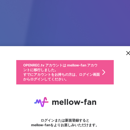
新規登録
OPENREC.tv アカウントは mellow-fan アカウ
OPENREC.tvアカウントはmellow-fanアカウン
パーソナルデータの登録
限定コミュニティ参加方法
ントに移行しました。
トに統合しました。
すでにアカウントをお持ちの方は、ログイン画面
こちらからOPENREC.tvでログイン中のアカウ
からログインしてください。
ント情報を引き継ぐことができます。
動画プレイリストを選択
生年月
固定動画に設定
不適切なユーザーとして報告します
ファンレター
サブスクシェア
OPENREC.tv アカウントは mellow-fan アカウ
@
新規登録
ログイン
か？
年
月
ントに移行しました。
マイページに表示されている動画 (ライブ配信、配信予定、ア
すでにアカウントをお持ちの方は、ログイン画面
ーカイブ、アップロード動画) をページのトップに1つ固定で
kashish
応援している配信者にファンレターを送ることができま
生年月は登録後に変更できません。
認証コードの入力
できるプレイリストがありません。プレイリストは動画の再生画面で作
からログインしてください。
きます。動画タイトル横のメニューより設定することができま
す。好きなデザインを選んでメッセージを書いたり、エ
ログイン
す。
ご確認ください
す。
メールアドレスで新規登録
メールアドレスでログイン
問題を選択してください
ールアイテムでデコレーションして、配信者に届けまし
性別
ょう！
メールアドレスにメールを送信しました。30分以内にメ
パスワード再設定
詳しくはこちら
この限定コミュニティは、Discordで提供されています。
入力していただいたメールアドレス
男性
女性
その他
問題を選択してください
※ファンレター機能は有料サービスです。
ール記載の6桁の認証コードを入力してください。
フォロー
利用規約とプライバシーポリシーが更新されました。
または
または
ポイントが不足しています
に、パスワード再設定用URLを記載
セッションの有効期限が切れたた
Discordアカウントをお持ちでない方
サービスを利用するには変更後の内容をご確認いただ
わいせつな表現
認証コード
検索履歴をすべて削除しますか？
ブロックリストに追加しますか？
この動画の公開は終了しました
登録したメールアドレスを入力し、送信してください。
お住まいの地域
されたメールを送信しましたのでご
め、ログアウトしました
き、同意していただく必要があります。
X
X
Discordとは？からDiscordにアクセス
mellowポイントの購入に進みますか？
他者を誹謗中傷する表現
0
6
確認ください
ログインまたは新規登録すると
Discordアカウントを作成
キャンセル
mellow-fanをよりお楽しみいただけます。
いいえ
OK
はい
OK
利用規約
を確認しました。
0
500
著作権の侵害
Google
Google
キャプチャ
プレイリスト
フォロー
フォロワー
プレミアム会員に入会
mellow-fan のメールアドレス（mellow-fan.comドメイン
OK