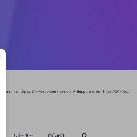
成で
https://24x7escortservices.com/tiruvarur.html https://24x7escortservices.com/vellore.html https://24x7escortservices.com/viluppuram.html https://24x7escortservices.com/virudhunagar.html https://24x7escortservices.com/adilabad.html https://24x7escortservices.com/bhadradri-kothagudem.html https://24x7escortservices.com/hyderabad.html https://24x7escortservices.com/jagtial.html https://24x7escortservices.com/jangaon.html
サポーター
自己紹介