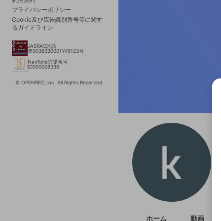
プライバシーポリシー
Cookie及び広告識別番号等に関す
るガイドライン
JASRAC許諾
第9036330001Y45123号
NexTone許諾番号
ID000008336
© OPENREC, inc. All Rights Reserved.
選択
きま
ホーム
動画