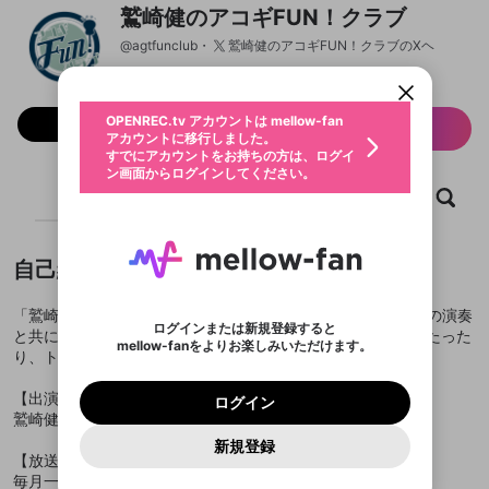
新規登録
鷲崎健のアコギFUN！クラブ
OPENREC.tv アカウントは mellow-fan
OPENREC.tvアカウントはmellow-fanア
限定コミュニティ参加方法
パーソナルデータの登録
アカウントに移行しました。
カウントに統合しました。
@
agtfunclub
鷲崎健のアコギFUN！クラブのXヘ
すでにアカウントをお持ちの方は、ログイ
こちらからOPENREC.tvでログイン中のア
動画プレイリストを選択
ン画面からログインしてください。
カウント情報を引き継ぐことができます。
生年月
固定動画に設定
不適切なユーザーとして報告しま
ファンレター
OPENREC.tv アカウントは mellow-fan
サブスクシェア
@
フォロー 1,484
新規登録
ログイン
サブスク情報
すか？
年
月
アカウントに移行しました。
マイページに表示されている動画 (ライブ配信、配
認証コードの入力
すでにアカウントをお持ちの方は、ログイ
生年月は登録後に変更できません。
信予定、アーカイブ、アップロード動画) をページ
選択できるプレイリストがありません。
応援している配信者にファンレターを送ることがで
ン画面からログインしてください。
ご確認ください
のトップに1つ固定できます。動画タイトル横のメ
ログイン
プレイリストは動画の再生画面で作成で
きます。好きなデザインを選んでメッセージを書い
ホーム
ニューより設定することができます。
動画
キャプチャ
プレイリスト
メールアドレスで新規登録
メールアドレスでログイン
問題を選択してください
この限定コミュニティは、Discordで提供されてい
性別
きます。
たり、エールアイテムでデコレーションして、配信
メールアドレスにメールを送信しました。30分以内
パスワード再設定
ます。
者に届けましょう！
にメール記載の6桁の認証コードを入力してくださ
入力していただいたメールアドレ
男性
女性
その他
利用規約とプライバシーポリシーが更新されま
問題を選択してください
詳しくはこちら
※ファンレター機能は有料サービスです。
い。
または
または
ポイントが不足しています
した。 サービスを利用するには変更後の内容を
Discordアカウントをお持ちでない方
スに、パスワード再設定用URLを
セッションの有効期限が切れたた
自己紹介
登録したメールアドレスを入力し、送信してくださ
わいせつな表現
ブロックリストに追加しますか？
この動画の公開は終了しました
お住まいの地域
ご確認いただき、同意していただく必要があり
認証コード
い。
記載されたメールを送信しました
め、ログアウトしました
Discordとは？からDiscordにアクセス
X
X
ます。
mellowポイントの購入に進みますか？
他者を誹謗中傷する表現
「鷲崎健のアコギFUN！クラブ」は鷲崎健さんと内田稔さんの演奏
のでご確認ください
0
6
ログインまたは新規登録すると
と共にお酒を呑みながら、ゲストの方とゆるゆるっと歌をうたった
Discordアカウントを作成
mellow-fanをよりお楽しみいただけます。
キャンセル
OK
OK
0
500
著作権の侵害
り、トークしたりする番組です。
Google
Google
利用規約
プレミアム会員に入会
を確認しました。
OK
いいえ
はい
mellow-fan のメールアドレス（mellow-fan.comド
この画面からDiscordに参加する
利用規約
および
プライバシーポリシー
に同意頂いた上で
ログイン
プライバシーポリシー
を確認しました。
メイン及びcs.openrec.co.jpドメイン）が受信拒否設
次にお進みください。
OK
プライバシーの侵害
【出演】
ご登録いただいた情報はサービスの向上を目的
ログイン
再設定する
動画プレイリストがありません
定に含まれていないかご確認ください。
Yahoo! JAPAN
Yahoo! JAPAN
Discordは第三者が提供するコミュニティーサービスで、
鷲崎健、内田稔、青木佑磨、市川太一
として使用いたします。
報告された問題については、利用規約に違反しているか
動画プレイリストを選択
パスワードを忘れた方は
こちら
過激な暴力や自傷行為
mellow-fanとは関わりがありません。Discordに関してのお
一部サービスをご利用いただくには、生年月の
どうかをスタッフが確認します。
この機能をむやみに使
新規登録
確認しました
問い合わせにはお答えすることができません。Discordの仕
アカウントをお持ちですか？
アカウントを作成する
【放送日】
登録が必要です。
用することは、利用規約違反になります。
様変更により、限定コミュニティ特典の提供が終了する可能
入力
なりすまし行為
Appleでサインアップ
Appleでサインイン
動画のプレイリストを一つ選択すると、そのプレイ
毎月一回第3金曜 夜7時30分〜
ご登録いただいた情報は公開されません。
性がありますが、その際の補償は一切行いません。外部サー