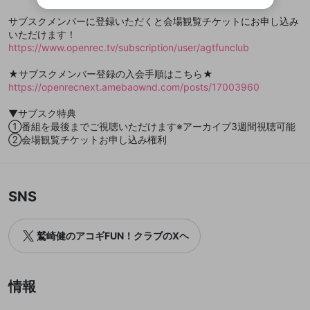
リストの動画をマイページの上部にリストで表示す
ビスとのID連携に関する同意事項に同意の上、参加をお願い
閉じる
ることができます。
出会いを誘導する行為
ファンレターを作成
します。
サブスクメンバーに登録いただくと会場観覧チケットにお申し込み
送信
mellow-fanの
mellow-fanの
利用規約
利用規約
・
・
プライバシーポリシー
プライバシーポリシー
・
・
外部
外部
登録
外部サービスとのID連携に関する同意事項
いただけます！
サービスとのID連携に関する同意事項
サービスとのID連携に関する同意事項
に同意頂いた上
に同意頂いた上
閉じる
ねずみ講やマルチ商法
動画プレイリストを選択
アカウント作成
https://www.openrec.tv/subscription/user/agtfunclub
で、次にお進みください
で、次にお進みください
誤解を招く配信設定
あとで登録
Discordとは？
Discordに参加する
★サブスクメンバー登録の入会手順はこちら★
mellow-fanからのお得な情報をメールで受
https://openrecnext.amebaownd.com/posts/17003960
ゲームの録画禁止区域の配信
け取る
▼サブスク特典
改造版・海賊版ソフトの配信
①番組を最後までご視聴いただけます※アーカイブ3週間視聴可能
政治的・宗教的・人種的な内容
②会場観覧チケットお申し込み権利
その他の問題
SNS
鷲崎健のアコギFUN！クラブのXヘ
情報