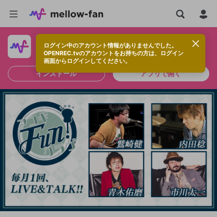
ログイン中のアカウント情報がありませんでした。
快適に視聴するなら、アプリをインストールしよう！
OPENREC.tvのアカウントをお持ちの方は、ログイン
画面からログインしてください。
インストール
アプリで開く