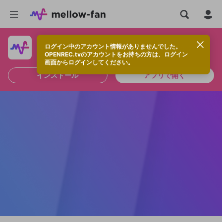
ログイン中のアカウント情報がありませんでした。
快適に視聴するなら、アプリをインストールしよう！
OPENREC.tvのアカウントをお持ちの方は、ログイン
画面からログインしてください。
インストール
アプリで開く
新規登録
OPENREC.tv アカウントは mellow-fan
OPENREC.tvアカウントはmellow-fanア
限定コミュニティ参加方法
パーソナルデータの登録
アカウントに移行しました。
カウントに統合しました。