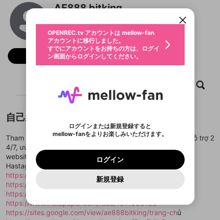
すでにアカウントをお持ちの方は、ログイ
こちらからOPENREC.tvでログイン中のア
AE888 bitking
動画プレイリストを選択
ン画面からログインしてください。
カウント情報を引き継ぐことができます。
生年月
@
ae888bitking
固定動画に設定
不適切なユーザーとして報告しま
ファンレター
OPENREC.tv アカウントは mellow-fan
サブスクシェア
@
新規登録
ログイン
すか？
年
月
アカウントに移行しました。
マイページに表示されている動画 (ライブ配信、配
認証コードの入力
すでにアカウントをお持ちの方は、ログイ
生年月は登録後に変更できません。
信予定、アーカイブ、アップロード動画) をページ
選択できるプレイリストがありません。
応援している配信者にファンレターを送ることがで
フォロー
ン画面からログインしてください。
ご確認ください
のトップに1つ固定できます。動画タイトル横のメ
ログイン
プレイリストは動画の再生画面で作成で
きます。好きなデザインを選んでメッセージを書い
ニューより設定することができます。
メールアドレスで新規登録
メールアドレスでログイン
問題を選択してください
この限定コミュニティは、Discordで提供されてい
性別
きます。
たり、エールアイテムでデコレーションして、配信
メールアドレスにメールを送信しました。30分以内
パスワード再設定
ます。
者に届けましょう！
にメール記載の6桁の認証コードを入力してくださ
入力していただいたメールアドレ
男性
女性
その他
ホーム
利用規約とプライバシーポリシーが更新されま
動画
キャプチャ
プレイリスト
問題を選択してください
詳しくはこちら
※ファンレター機能は有料サービスです。
い。
または
または
ポイントが不足しています
した。 サービスを利用するには変更後の内容を
Discordアカウントをお持ちでない方
スに、パスワード再設定用URLを
セッションの有効期限が切れたた
登録したメールアドレスを入力し、送信してくださ
わいせつな表現
ブロックリストに追加しますか？
この動画の公開は終了しました
お住まいの地域
ご確認いただき、同意していただく必要があり
認証コード
い。
記載されたメールを送信しました
め、ログアウトしました
Discordとは？からDiscordにアクセス
X
X
自己紹介
ます。
mellowポイントの購入に進みますか？
他者を誹謗中傷する表現
のでご確認ください
0
6
ログインまたは新規登録すると
Discordアカウントを作成
mellow-fanをよりお楽しみいただけます。
キャンセル
OK
OK
0
500
著作権の侵害
Tham gia AE888 để trải nghiệm cá cược online đỉnh cao, hỗ trợ 2
Google
Google
利用規約
プレミアム会員に入会
を確認しました。
OK
いいえ
はい
mellow-fan のメールアドレス（mellow-fan.comド
この画面からDiscordに参加する
4/7, ưu đãi hấp dẫn cho thành viên mới và lâu năm.
利用規約
および
プライバシーポリシー
に同意頂いた上で
ログイン
プライバシーポリシー
を確認しました。
メイン及びcs.openrec.co.jpドメイン）が受信拒否設
次にお進みください。
OK
プライバシーの侵害
website:
https://bitkingz.br.com/
ご登録いただいた情報はサービスの向上を目的
ログイン
再設定する
動画プレイリストがありません
定に含まれていないかご確認ください。
Yahoo! JAPAN
Yahoo! JAPAN
Hastag: #AE888 #AE888Casino #ae888Football
Discordは第三者が提供するコミュニティーサービスで、
として使用いたします。
報告された問題については、利用規約に違反しているか
動画プレイリストを選択
パスワードを忘れた方は
こちら
過激な暴力や自傷行為
mellow-fanとは関わりがありません。Discordに関してのお
https://x.com/ae888bitking
一部サービスをご利用いただくには、生年月の
どうかをスタッフが確認します。
この機能をむやみに使
新規登録
確認しました
問い合わせにはお答えすることができません。Discordの仕
アカウントをお持ちですか？
アカウントを作成する
https://www.pinterest.com/ae888bitking/
登録が必要です。
用することは、利用規約違反になります。
様変更により、限定コミュニティ特典の提供が終了する可能
入力
なりすまし行為
Appleでサインアップ
Appleでサインイン
動画のプレイリストを一つ選択すると、そのプレイ
https://www.youtube.com/@ae888bitking
ご登録いただいた情報は公開されません。
性がありますが、その際の補償は一切行いません。外部サー
リストの動画をマイページの上部にリストで表示す
https://www.instapaper.com/read/1811003133
ビスとのID連携に関する同意事項に同意の上、参加をお願い
閉じる
ることができます。
出会いを誘導する行為
ファンレターを作成
します。
https://sites.google.com/view/ae888bitking/trang-ch
ủ
送信
mellow-fanの
mellow-fanの
利用規約
利用規約
・
・
プライバシーポリシー
プライバシーポリシー
・
・
外部
外部