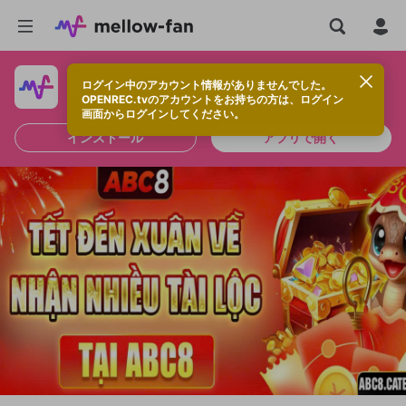
ログイン中のアカウント情報がありませんでした。
快適に視聴するなら、アプリをインストールしよう！
OPENREC.tvのアカウントをお持ちの方は、ログイン
画面からログインしてください。
インストール
アプリで開く
新規登録
OPENREC.tv アカウントは mellow-fan
OPENREC.tvアカウントはmellow-fanア
限定コミュニティ参加方法
パーソナルデータの登録