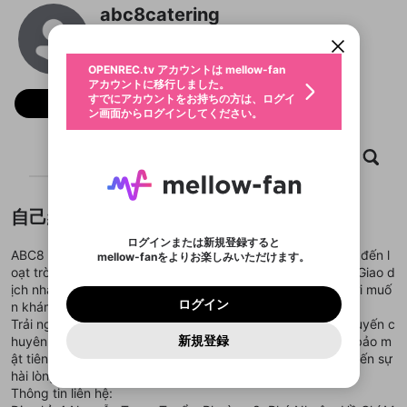
アカウントに移行しました。
カウントに統合しました。
abc8catering
すでにアカウントをお持ちの方は、ログイ
こちらからOPENREC.tvでログイン中のア
動画プレイリストを選択
ン画面からログインしてください。
カウント情報を引き継ぐことができます。
@
abc8catering
生年月
固定動画に設定
不適切なユーザーとして報告しま
ファンレター
OPENREC.tv アカウントは mellow-fan
サブスクシェア
@
新規登録
ログイン
すか？
年
月
アカウントに移行しました。
マイページに表示されている動画 (ライブ配信、配
認証コードの入力
すでにアカウントをお持ちの方は、ログイ
生年月は登録後に変更できません。
信予定、アーカイブ、アップロード動画) をページ
フォロー
選択できるプレイリストがありません。
応援している配信者にファンレターを送ることがで
ン画面からログインしてください。
ご確認ください
のトップに1つ固定できます。動画タイトル横のメ
ログイン
プレイリストは動画の再生画面で作成で
きます。好きなデザインを選んでメッセージを書い
ニューより設定することができます。
メールアドレスで新規登録
メールアドレスでログイン
問題を選択してください
この限定コミュニティは、Discordで提供されてい
性別
きます。
たり、エールアイテムでデコレーションして、配信
メールアドレスにメールを送信しました。30分以内
パスワード再設定
ます。
ホーム
動画
キャプチャ
プレイリスト
者に届けましょう！
にメール記載の6桁の認証コードを入力してくださ
入力していただいたメールアドレ
男性
女性
その他
利用規約とプライバシーポリシーが更新されま
問題を選択してください
詳しくはこちら
※ファンレター機能は有料サービスです。
い。
または
または
ポイントが不足しています
した。 サービスを利用するには変更後の内容を
Discordアカウントをお持ちでない方
スに、パスワード再設定用URLを
セッションの有効期限が切れたた
登録したメールアドレスを入力し、送信してくださ
わいせつな表現
ブロックリストに追加しますか？
この動画の公開は終了しました
お住まいの地域
ご確認いただき、同意していただく必要があり
認証コード
い。
記載されたメールを送信しました
め、ログアウトしました
自己紹介
Discordとは？からDiscordにアクセス
X
X
ます。
mellowポイントの購入に進みますか？
他者を誹謗中傷する表現
のでご確認ください
0
6
ログインまたは新規登録すると
Discordアカウントを作成
ABC8 là thương hiệu giải trí trực tuyến đáng tin cậy, mang đến l
mellow-fanをよりお楽しみいただけます。
キャンセル
OK
OK
0
500
著作権の侵害
Google
Google
利用規約
プレミアム会員に入会
を確認しました。
OK
oạt trò chơi đỉnh cao và chương trình ưu đãi cực hấp dẫn. Giao d
いいえ
はい
mellow-fan のメールアドレス（mellow-fan.comド
この画面からDiscordに参加する
利用規約
および
プライバシーポリシー
に同意頂いた上で
ログイン
ịch nhanh chóng, bảo mật cao, phù hợp cho mọi người chơi muố
プライバシーポリシー
を確認しました。
メイン及びcs.openrec.co.jpドメイン）が受信拒否設
次にお進みください。
OK
プライバシーの侵害
ご登録いただいた情報はサービスの向上を目的
ログイン
n khám phá trải nghiệm chất lượng.
再設定する
動画プレイリストがありません
定に含まれていないかご確認ください。
Yahoo! JAPAN
Yahoo! JAPAN
Discordは第三者が提供するコミュニティーサービスで、
として使用いたします。
報告された問題については、利用規約に違反しているか
Trải nghiệm sự khác biệt tại ABC8 – nền tảng giải trí trực tuyến c
動画プレイリストを選択
パスワードを忘れた方は
こちら
過激な暴力や自傷行為
mellow-fanとは関わりがありません。Discordに関してのお
一部サービスをご利用いただくには、生年月の
どうかをスタッフが確認します。
この機能をむやみに使
新規登録
huyên nghiệp với hơn 1000 trò chơi phong phú. Hệ thống bảo m
確認しました
問い合わせにはお答えすることができません。Discordの仕
アカウントをお持ちですか？
アカウントを作成する
登録が必要です。
用することは、利用規約違反になります。
様変更により、限定コミュニティ特典の提供が終了する可能
ật tiên tiến và dịch vụ hỗ trợ tận tâm luôn đảm bảo mang đến sự
入力
なりすまし行為
Appleでサインアップ
Appleでサインイン
動画のプレイリストを一つ選択すると、そのプレイ
ご登録いただいた情報は公開されません。
性がありますが、その際の補償は一切行いません。外部サー
hài lòng tối đa cho người chơi.
リストの動画をマイページの上部にリストで表示す
ビスとのID連携に関する同意事項に同意の上、参加をお願い
閉じる
Thông tin liên hệ:
ることができます。
出会いを誘導する行為
ファンレターを作成
します。
送信