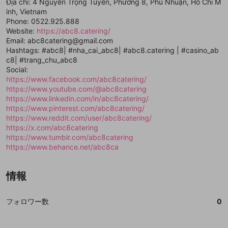
mellow-fanの
mellow-fanの
利用規約
利用規約
・
・
プライバシーポリシー
プライバシーポリシー
・
・
外部
外部
Địa chỉ: 4 Nguyễn Trọng Tuyển, Phường 8, Phú Nhuận, Hồ Chí M
登録
外部サービスとのID連携に関する同意事項
サービスとのID連携に関する同意事項
サービスとのID連携に関する同意事項
に同意頂いた上
に同意頂いた上
閉じる
ねずみ講やマルチ商法
inh, Vietnam
動画プレイリストを選択
アカウント作成
で、次にお進みください
で、次にお進みください
Phone: 0522.925.888
誤解を招く配信設定
Website:
https://abc8.catering/
あとで登録
Discordとは？
Discordに参加する
Email: abc8catering@gmail.com
mellow-fanからのお得な情報をメールで受
ゲームの録画禁止区域の配信
Hashtags: #abc8| #nha_cai_abc8| #abc8.catering | #casino_ab
け取る
c8| #trang_chu_abc8
改造版・海賊版ソフトの配信
Social:
https://www.facebook.com/abc8catering/
政治的・宗教的・人種的な内容
https://www.youtube.com/@abc8catering
https://www.linkedin.com/in/abc8catering/
その他の問題
https://www.pinterest.com/abc8catering/
https://www.reddit.com/user/abc8catering/
https://x.com/abc8catering
https://www.tumblr.com/abc8catering
https://www.behance.net/abc8ca
情報
フォロワー数
0