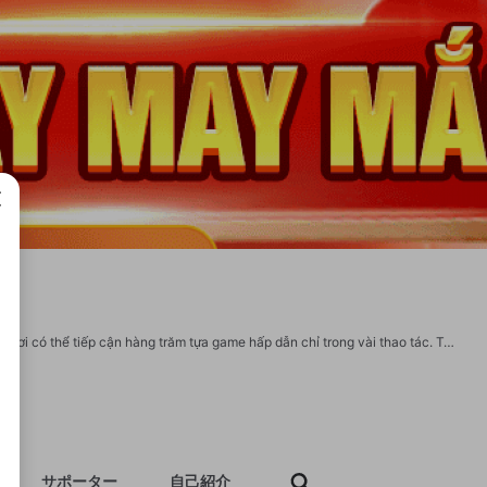
成で
ABC8 được xây dựng như một hệ sinh thái giải trí trực tuyến toàn diện, nơi người chơi có thể tiếp cận hàng trăm tựa game hấp dẫn chỉ trong vài thao tác. Từ cá cược thể thao, casino trực tiếp cho đến slot và game dân gian, mọi dịch vụ tại ABC8 đều được tối ưu với công nghệ hiện đại, đảm bảo tốc độ, tính bảo mật và sự công bằng. ABC8 nhanh chóng trở thành điểm đến quen thuộc của những ai tìm kiếm sự ổn định và chất lượng trong thế giới giải trí số. THÔNG TIN CHI TIẾT: - Website: https://abc8art.co.com/ - Địa chỉ: 40 Bế Văn Đàn, An Bình, Dĩ An, Thành phố Hồ Chí Minh, Việt Nam- Email: abc8artcocom@gmail.com- Hotline: 0968902267#abc8 #nhacaiabc8 #trangchuabc8 #linkvaoabc8 #abc8artcocom https://www.youtube.com/@abc8artcocom https://www.pinterest.com/abc8artcocom/ https://x.com/abc8artcocom https://www.twitch.tv/abc8artcocom/about
サポーター
自己紹介