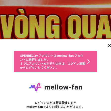
新規登録
OPENREC.tv アカウントは mellow-fan アカウ
OPENREC.tvアカウントはmellow-fanアカウン
パーソナルデータの登録
限定コミュニティ参加方法
ントに移行しました。
トに統合しました。
すでにアカウントをお持ちの方は、ログイン画面
こちらからOPENREC.tvでログイン中のアカウ
からログインしてください。
ント情報を引き継ぐことができます。
動画プレイリストを選択
生年月
固定動画に設定
不適切なユーザーとして報告します
ファンレター
サブスクシェア
OPENREC.tv アカウントは mellow-fan アカウ
@
新規登録
ログイン
か？
年
月
ントに移行しました。
マイページに表示されている動画 (ライブ配信、配信予定、ア
すでにアカウントをお持ちの方は、ログイン画面
ーカイブ、アップロード動画) をページのトップに1つ固定で
abc8artcocom
応援している配信者にファンレターを送ることができま
生年月は登録後に変更できません。
認証コードの入力
できるプレイリストがありません。プレイリストは動画の再生画面で作
からログインしてください。
きます。動画タイトル横のメニューより設定することができま
す。好きなデザインを選んでメッセージを書いたり、エ
ログイン
す。
@
abc8artcocom
ご確認ください
す。
メールアドレスで新規登録
メールアドレスでログイン
問題を選択してください
ールアイテムでデコレーションして、配信者に届けまし
性別
ょう！
メールアドレスにメールを送信しました。30分以内にメ
パスワード再設定
詳しくはこちら
この限定コミュニティは、Discordで提供されています。
入力していただいたメールアドレス
男性
女性
その他
問題を選択してください
※ファンレター機能は有料サービスです。
ール記載の6桁の認証コードを入力してください。
利用規約とプライバシーポリシーが更新されました。
または
または
ポイントが不足しています
フォロー
に、パスワード再設定用URLを記載
セッションの有効期限が切れたた
Discordアカウントをお持ちでない方
サービスを利用するには変更後の内容をご確認いただ
わいせつな表現
認証コード
検索履歴をすべて削除しますか？
ブロックリストに追加しますか？
この動画の公開は終了しました
登録したメールアドレスを入力し、送信してください。
お住まいの地域
されたメールを送信しましたのでご
め、ログアウトしました
き、同意していただく必要があります。
X
X
Discordとは？からDiscordにアクセス
mellowポイントの購入に進みますか？
他者を誹謗中傷する表現
0
6
確認ください
ログインまたは新規登録すると
Discordアカウントを作成
キャンセル
mellow-fanをよりお楽しみいただけます。
いいえ
OK
はい
OK
利用規約
を確認しました。
0
500
著作権の侵害
Google
Google
キャプチャ
プレイリスト
フォロー
フォロワー
プレミアム会員に入会
mellow-fan のメールアドレス（mellow-fan.comドメイン
OK