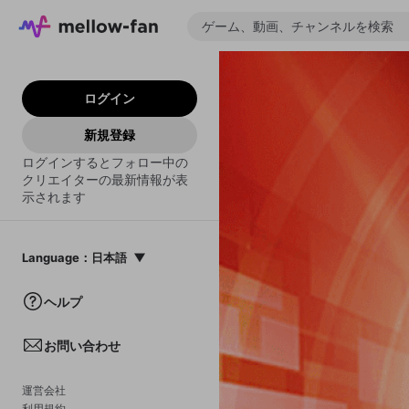
ログイン
新規登録
ログインするとフォロー中の
クリエイターの最新情報が表
示されます
Language
：
日本語
日本語
ヘルプ
English
お問い合わせ
中文(簡体)
한국어
運営会社
利用規約