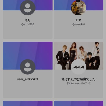
えり
モカ
@
eri_s1126
@
moka446
user_aIfkZAzL
選ばれたのは綾鷹でした
@
AAALove11260716