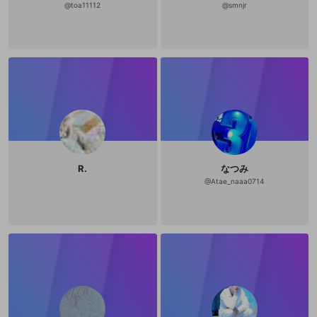
改造版・海賊版ソフトの配信
@
toa11112
@
smnjr
政治的・宗教的・人種的な内容
その他の問題
R.
なつみ
@
Atae_naaa0714