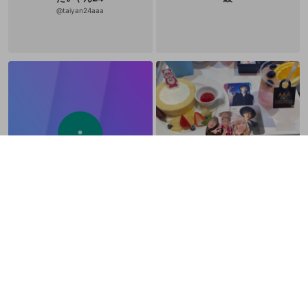
@
taiyan24aaa
石井美圭
たけはる
@
ex2005
@
Take_3844