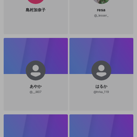
島村加奈子
resa
@
_lesser_
あやか
はるか
@
__ilil07
@
hrka_119