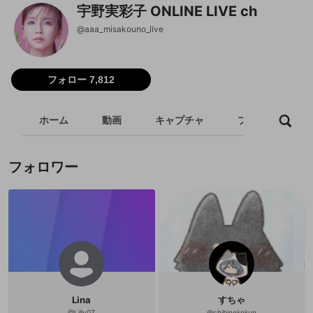
宇野実彩子 ONLINE LIVE ch
@
aaa_misakouno_live
フォロー 7,812
ホーム
動画
キャプチャ
プレイリスト
フォロワー
Lina
すちゃ
@
Lilly07
@
chibinekokun