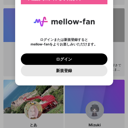
ご確認ください
のトップに1つ固定できます。動画タイトル横のメ
ログイン
プレイリストは動画の再生画面で作成で
きます。好きなデザインを選んでメッセージを書い
ニューより設定することができます。
メールアドレスで新規登録
メールアドレスでログイン
問題を選択してください
この限定コミュニティは、Discordで提供されてい
性別
きます。
たり、エールアイテムでデコレーションして、配信
メールアドレスにメールを送信しました。30分以内
パスワード再設定
ます。
者に届けましょう！
にメール記載の6桁の認証コードを入力してくださ
入力していただいたメールアドレ
男性
女性
その他
利用規約とプライバシーポリシーが更新されま
問題を選択してください
詳しくはこちら
※ファンレター機能は有料サービスです。
い。
または
または
ポイントが不足しています
した。 サービスを利用するには変更後の内容を
Discordアカウントをお持ちでない方
スに、パスワード再設定用URLを
セッションの有効期限が切れたた
登録したメールアドレスを入力し、送信してくださ
わいせつな表現
チームメンバーに追加しますか？
ブロックリストに追加しますか？
この動画の公開は終了しました
お住まいの地域
ご確認いただき、同意していただく必要があり
認証コード
い。
記載されたメールを送信しました
め、ログアウトしました
Discordとは？からDiscordにアクセス
X
X
ます。
mellowポイントの購入に進みますか？
他者を誹謗中傷する表現
のでご確認ください
0
6
ログインまたは新規登録すると
Discordアカウントを作成
mellow-fanをよりお楽しみいただけます。
キャンセル
キャンセル
OK
はい
OK
0
500
著作権の侵害
Google
Google
利用規約
プレミアム会員に入会
を確認しました。
OK
いいえ
はい
mellow-fan のメールアドレス（mellow-fan.comド
この画面からDiscordに参加する
利用規約
および
プライバシーポリシー
に同意頂いた上で
ログイン
moe us
ａｙａｋａ
プライバシーポリシー
を確認しました。
メイン及びcs.openrec.co.jpドメイン）が受信拒否設
次にお進みください。
OK
プライバシーの侵害
ご登録いただいた情報はサービスの向上を目的
ログイン
@
Ayaka0528
再設定する
動画プレイリストがありません
定に含まれていないかご確認ください。
Yahoo! JAPAN
Yahoo! JAPAN
Discordは第三者が提供するコミュニティーサービスで、
として使用いたします。
報告された問題については、利用規約に違反しているか
動画プレイリストを選択
あやかです！ aヲタで、全員大好きで
パスワードを忘れた方は
こちら
過激な暴力や自傷行為
mellow-fanとは関わりがありません。Discordに関してのお
一部サービスをご利用いただくには、生年月の
す♥ これからよろしくお願いします
どうかをスタッフが確認します。
この機能をむやみに使
新規登録
確認しました
問い合わせにはお答えすることができません。Discordの仕
アカウントをお持ちですか？
アカウントを作成する
m(_ _)m
登録が必要です。
用することは、利用規約違反になります。
様変更により、限定コミュニティ特典の提供が終了する可能
入力
なりすまし行為
Appleでサインアップ
Appleでサインイン
動画のプレイリストを一つ選択すると、そのプレイ
ご登録いただいた情報は公開されません。
性がありますが、その際の補償は一切行いません。外部サー
リストの動画をマイページの上部にリストで表示す
ビスとのID連携に関する同意事項に同意の上、参加をお願い
閉じる
ることができます。
出会いを誘導する行為
ファンレターを作成
します。
送信
mellow-fanの
mellow-fanの
利用規約
利用規約
・
・
プライバシーポリシー
プライバシーポリシー
・
・
外部
外部
登録
外部サービスとのID連携に関する同意事項
サービスとのID連携に関する同意事項
サービスとのID連携に関する同意事項
に同意頂いた上
に同意頂いた上
閉じる
ねずみ講やマルチ商法
動画プレイリストを選択
アカウント作成
で、次にお進みください
で、次にお進みください
誤解を招く配信設定
あとで登録
Discordとは？
Discordに参加する
mellow-fanからのお得な情報をメールで受
ゲームの録画禁止区域の配信
け取る
とあ
Mizuki