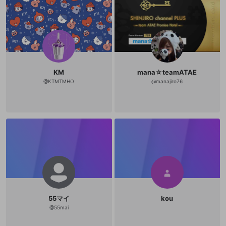
KM
mana☆teamATAE
@
KTMTMHO
@
manajiro76
55マイ
kou
@
55mai