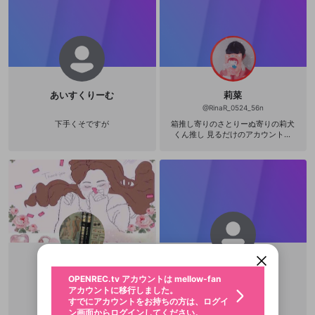
あいすくりーむ
莉菜
@
RinaR_0524_56n
下手くそですが
箱推し寄りのさとりーぬ寄りの莉犬
くん推し 見るだけのアカウントで
す。 ゲーム部大好きです🥲
新規登録
OPENREC.tv アカウントは mellow-fan
OPENREC.tvアカウントはmellow-fanア
限定コミュニティ参加方法
パーソナルデータの登録
アカウントに移行しました。
カウントに統合しました。
すでにアカウントをお持ちの方は、ログイ
こちらからOPENREC.tvでログイン中のア
動画プレイリストを選択
ン画面からログインしてください。
カウント情報を引き継ぐことができます。
生年月
固定動画に設定
不適切なユーザーとして報告しま
ともっぷる🍎🎼💜
siro
ファンレター
OPENREC.tv アカウントは mellow-fan
サブスクシェア
@
新規登録
ログイン
@
tomo_takauno_love
@
siro046
すか？
年
月
アカウントに移行しました。
マイページに表示されている動画 (ライブ配信、配
認証コードの入力
すでにアカウントをお持ちの方は、ログイ
生年月は登録後に変更できません。
信予定、アーカイブ、アップロード動画) をページ
選択できるプレイリストがありません。
応援している配信者にファンレターを送ることがで
ン画面からログインしてください。