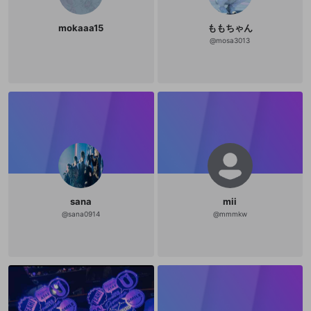
mokaaa15
ももちゃん
@
mosa3013
sana
mii
@
sana0914
@
mmmkw