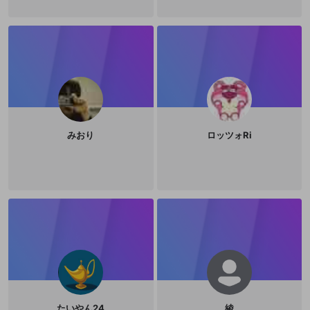
みおり
ロッツォRi
たいやん24
綾