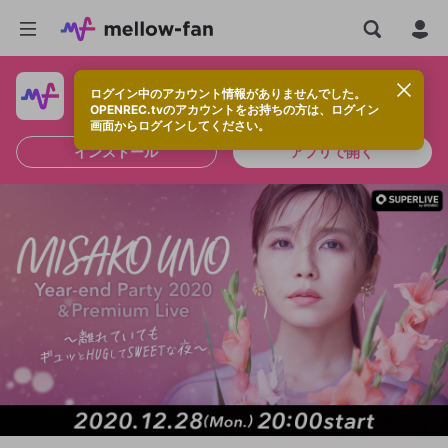
ログイン中のアカウント情報がありませんでした。
快適に視聴するなら、アプリをインストールしよう！
OPENREC.tvのアカウントをお持ちの方は、ログイン
画面からログインしてください。
インストール
アプリで開く