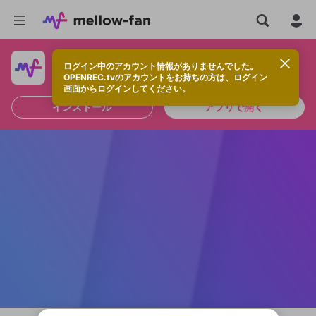
ログイン中のアカウント情報がありませんでした。
快適に視聴するなら、アプリをインストールしよう！
OPENREC.tvのアカウントをお持ちの方は、ログイン
画面からログインしてください。
インストール
アプリで開く
新規登録
OPENREC.tv アカウントは mellow-fan
OPENREC.tvアカウントはmellow-fanア
限定コミュニティ参加方法
パーソナルデータの登録
アカウントに移行しました。
カウントに統合しました。
すでにアカウントをお持ちの方は、ログイ
こちらからOPENREC.tvでログイン中のア
ン画面からログインしてください。
カウント情報を引き継ぐことができます。