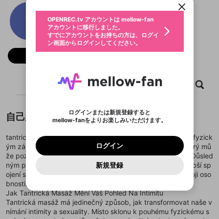
動画プレイリストを選択
生年月
tantricka masaz
固定動画に設定
不適切なユーザーとして報告しま
ファンレター
OPENREC.tv アカウントは mellow-fan
サブスクシェア
@
新規登録
ログイン
すか？
年
月
アカウントに移行しました。
マイページに表示されている動画 (ライブ配信、配
認証コードの入力
すでにアカウントをお持ちの方は、ログイ
生年月は登録後に変更できません。
信予定、アーカイブ、アップロード動画) をページ
選択できるプレイリストがありません。
応援している配信者にファンレターを送ることがで
ン画面からログインしてください。
ご確認ください
のトップに1つ固定できます。動画タイトル横のメ
ログイン
プレイリストは動画の再生画面で作成で
きます。好きなデザインを選んでメッセージを書い
ニューより設定することができます。
メールアドレスで新規登録
メールアドレスでログイン
問題を選択してください
フォロー
この限定コミュニティは、Discordで提供されてい
性別
きます。
たり、エールアイテムでデコレーションして、配信
メールアドレスにメールを送信しました。30分以内
パスワード再設定
ます。
者に届けましょう！
にメール記載の6桁の認証コードを入力してくださ
入力していただいたメールアドレ
男性
女性
その他
利用規約とプライバシーポリシーが更新されま
問題を選択してください
詳しくはこちら
※ファンレター機能は有料サービスです。
い。
または
または
ポイントが不足しています
した。 サービスを利用するには変更後の内容を
Discordアカウントをお持ちでない方
スに、パスワード再設定用URLを
セッションの有効期限が切れたた
ホーム
動画
キャプチャ
プレイリスト
登録したメールアドレスを入力し、送信してくださ
わいせつな表現
ブロックリストに追加しますか？
この動画の公開は終了しました
お住まいの地域
ご確認いただき、同意していただく必要があり
認証コード
い。
記載されたメールを送信しました
め、ログアウトしました
Discordとは？からDiscordにアクセス
X
X
ます。
mellowポイントの購入に進みますか？
他者を誹謗中傷する表現
のでご確認ください
0
6
ログインまたは新規登録すると
自己紹介
Discordアカウントを作成
mellow-fanをよりお楽しみいただけます。
キャンセル
OK
OK
0
500
著作権の侵害
Google
Google
利用規約
プレミアム会員に入会
を確認しました。
OK
いいえ
はい
mellow-fan のメールアドレス（mellow-fan.comド
この画面からDiscordに参加する
利用規約
および
プライバシーポリシー
に同意頂いた上で
ログイン
tantricka masaz
https://tantra-prague.cz
tedy není pouze fyzick
プライバシーポリシー
を確認しました。
メイン及びcs.openrec.co.jpドメイン）が受信拒否設
次にお進みください。
OK
プライバシーの侵害
ご登録いただいた情報はサービスの向上を目的
ログイン
ým zážitkem, ale i hlubokým terapeutickým procesem, který mů
再設定する
動画プレイリストがありません
定に含まれていないかご確認ください。
Yahoo! JAPAN
Yahoo! JAPAN
Discordは第三者が提供するコミュニティーサービスで、
として使用いたします。
報告された問題については、利用規約に違反しているか
že pozitivně ovlivnit celkové zdraví a pohodu jednotlivce. Důsled
動画プレイリストを選択
パスワードを忘れた方は
こちら
過激な暴力や自傷行為
mellow-fanとは関わりがありません。Discordに関してのお
一部サービスをご利用いただくには、生年月の
どうかをスタッフが確認します。
この機能をむやみに使
ným praktikování těchto technik se člověk učí prožívat hlubší sp
新規登録
確認しました
問い合わせにはお答えすることができません。Discordの仕
アカウントをお持ちですか？
アカウントを作成する
登録が必要です。
用することは、利用規約違反になります。
ojení se svým tělem a duší, což přispívá k celkovému rozvoji oso
様変更により、限定コミュニティ特典の提供が終了する可能
入力
なりすまし行為
Appleでサインアップ
Appleでサインイン
動画のプレイリストを一つ選択すると、そのプレイ
ご登録いただいた情報は公開されません。
性がありますが、その際の補償は一切行いません。外部サー
bnosti.
リストの動画をマイページの上部にリストで表示す
ビスとのID連携に関する同意事項に同意の上、参加をお願い
閉じる
Jak Tantrická Masáž Mění Váš Pohled Na Intimitu
ることができます。
出会いを誘導する行為
ファンレターを作成
します。
送信
Tantrická masáž má jedinečný způsob, jak transformovat naše v
mellow-fanの
mellow-fanの
利用規約
利用規約
・
・
プライバシーポリシー
プライバシーポリシー
・
・
外部
外部
登録
外部サービスとのID連携に関する同意事項
サービスとのID連携に関する同意事項
サービスとのID連携に関する同意事項
に同意頂いた上
に同意頂いた上
nímání intimity a sexuality. Místo sklonu k pouhému fyzickému s
閉じる
ねずみ講やマルチ商法
動画プレイリストを選択
アカウント作成
で、次にお進みください
で、次にお進みください