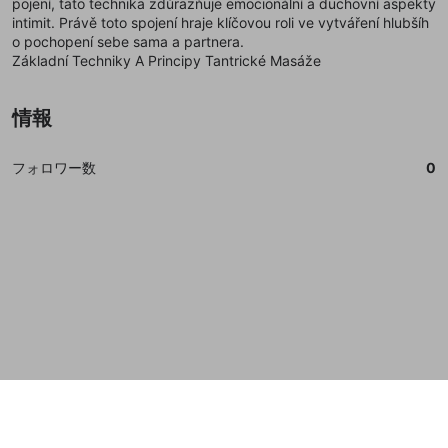
pojení, tato technika zdůrazňuje emocionální a duchovní aspekty
誤解を招く配信設定
intimit. Právě toto spojení hraje klíčovou roli ve vytváření hlubšíh
あとで登録
Discordとは？
Discordに参加する
o pochopení sebe sama a partnera.
mellow-fanからのお得な情報をメールで受
ゲームの録画禁止区域の配信
Základní Techniky A Principy Tantrické Masáže
け取る
改造版・海賊版ソフトの配信
情報
政治的・宗教的・人種的な内容
その他の問題
フォロワー数
0