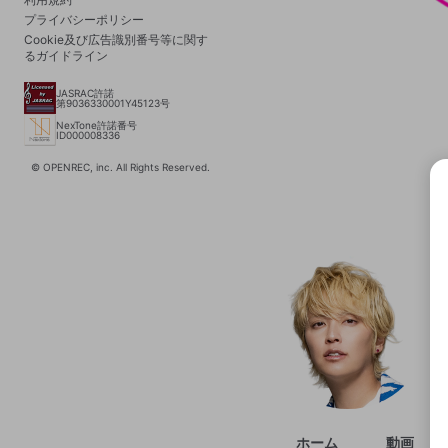
プライバシーポリシー
Cookie及び広告識別番号等に関す
るガイドライン
JASRAC許諾
第9036330001Y45123号
NexTone許諾番号
ID000008336
© OPENREC, inc. All Rights Reserved.
選択
きま
ホーム
動画