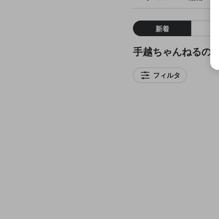
新着
手越ちゃんねるの
フィルタ
てごキン最後の教訓
サブちゃんに全賭け
23
10
YAH YAH YAH
10
5
4
番組からのお知らせ
11
2
1
手越ちゃんねる
てごのべ vs ワッセさん 
88
10
2
手越ちゃんねる
イケてない選手権 テゴにゃ
重い見失い罪w
30
9
2
手越ちゃんねる
也
12
1
手越ちゃんねる
孤高の死ww
6
3
手越ちゃんねる
大乱闘現実だめよ ゲームだけ
keptさんの敗因：スルメ
7
1
手越ちゃんねる
当に良かった😄💕
15
4
2
手越ちゃんねる
置き引き恐怖症
3
1
手越ちゃんねる
バルス
33
17
3
手越ちゃんねる
MOCO’Sキッチンwww
6
2
手越ちゃんねる
お前ら全員の血がわての会
(´･ш･)マザー牧場
22
3
1
手越ちゃんねる
なり肉となり成長なるんやー
7
1
手越ちゃんねる
やばいやばいやばいやばい
モンハン教訓 with るろ剣
16
4
3
手越ちゃんねる
ばばばばばばい
20
3
手越ちゃんねる
音とニュアンスで生きる男(´
14
7
5
手越ちゃんねる