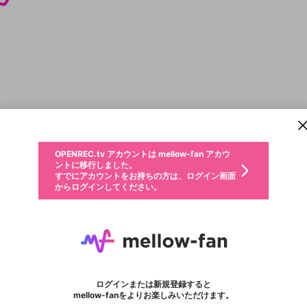
新規登録
OPENREC.tv アカウントは mellow-fan アカウ
OPENREC.tvアカウントはmellow-fanアカウン
パーソナルデータの登録
限定コミュニティ参加方法
ントに移行しました。
トに統合しました。
すでにアカウントをお持ちの方は、ログイン画面
こちらからOPENREC.tvでログイン中のアカウ
からログインしてください。
ント情報を引き継ぐことができます。
動画プレイリストを選択
生年月
固定動画に設定
不適切なユーザーとして報告します
ファンレター
サブスクシェア
OPENREC.tv アカウントは mellow-fan アカウ
@
新規登録
ログイン
か？
年
月
ントに移行しました。
マイページに表示されている動画 (ライブ配信、配信予定、ア
すでにアカウントをお持ちの方は、ログイン画面
ーカイブ、アップロード動画) をページのトップに1つ固定で
手越ちゃんねる
応援している配信者にファンレターを送ることができま
生年月は登録後に変更できません。
認証コードの入力
できるプレイリストがありません。プレイリストは動画の再生画面で作
からログインしてください。
きます。動画タイトル横のメニューより設定することができま
す。好きなデザインを選んでメッセージを書いたり、エ
ログイン
す。
@
YuyaTegoshi1054
ご確認ください
す。
メールアドレスで新規登録
メールアドレスでログイン
問題を選択してください
ールアイテムでデコレーションして、配信者に届けまし
性別
ょう！
メールアドレスにメールを送信しました。30分以内にメ
パスワード再設定
詳しくはこちら
この限定コミュニティは、Discordで提供されています。
入力していただいたメールアドレス
男性
女性
その他
問題を選択してください
※ファンレター機能は有料サービスです。
ール記載の6桁の認証コードを入力してください。
利用規約とプライバシーポリシーが更新されました。
または
または
ポイントが不足しています
フォロー 90,636
に、パスワード再設定用URLを記載
セッションの有効期限が切れたた
サブスク情報
ファンレター
Discordアカウントをお持ちでない方
サービスを利用するには変更後の内容をご確認いただ
わいせつな表現
認証コード
検索履歴をすべて削除しますか？
ブロックリストに追加しますか？
この動画の公開は終了しました
登録したメールアドレスを入力し、送信してください。
お住まいの地域
されたメールを送信しましたのでご
め、ログアウトしました
き、同意していただく必要があります。
X
X
Discordとは？からDiscordにアクセス
mellowポイントの購入に進みますか？
他者を誹謗中傷する表現
0
6
確認ください
ログインまたは新規登録すると
Discordアカウントを作成
キャンセル
mellow-fanをよりお楽しみいただけます。
いいえ
OK
はい
OK
利用規約
を確認しました。
0
500
著作権の侵害
Google
Google
キャプチャ
プレイリスト
ボード
フォロー
プレミアム会員に入会
mellow-fan のメールアドレス（mellow-fan.comドメイン
OK