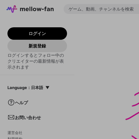
ログイン
新規登録
ログインするとフォロー中の
クリエイターの最新情報が表
示されます
Language
：
日本語
日本語
ヘルプ
English
お問い合わせ
中文(簡体)
한국어
運営会社
利用規約