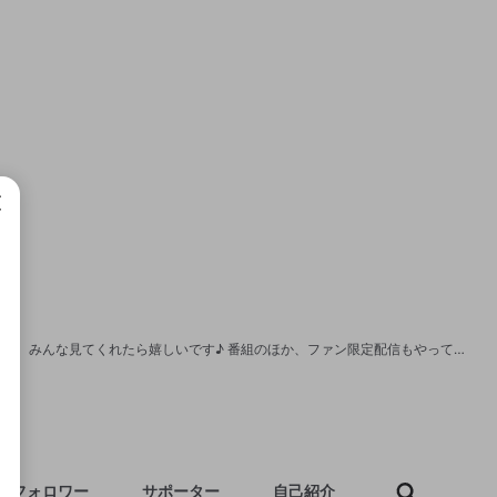
成で
テイっ！手越祐也です！ OPENRECを通してゲームの魅力を少しでも伝えていくので、みんな見てくれたら嬉しいです♪ 番組のほか、ファン限定配信もやってまーす(^^♪
フォロワー
サポーター
自己紹介