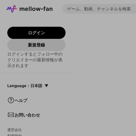
ログイン
新規登録
ログインするとフォロー中の
クリエイターの最新情報が表
示されます
Language
：
日本語
日本語
ヘルプ
English
お問い合わせ
中文(簡体)
한국어
運営会社
利用規約