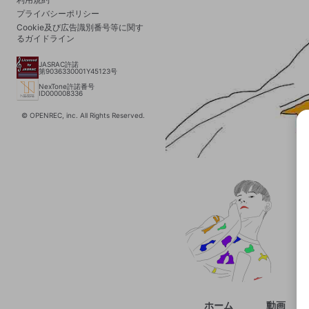
プライバシーポリシー
Cookie及び広告識別番号等に関す
るガイドライン
JASRAC許諾
第9036330001Y45123号
NexTone許諾番号
ID000008336
© OPENREC, inc. All Rights Reserved.
選択
きま
ホーム
動画