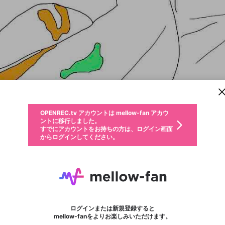
新規登録
OPENREC.tv アカウントは mellow-fan アカウ
OPENREC.tvアカウントはmellow-fanアカウン
パーソナルデータの登録
限定コミュニティ参加方法
ントに移行しました。
トに統合しました。
すでにアカウントをお持ちの方は、ログイン画面
こちらからOPENREC.tvでログイン中のアカウ
からログインしてください。
ント情報を引き継ぐことができます。
動画プレイリストを選択
生年月
固定動画に設定
不適切なユーザーとして報告します
ファンレター
サブスクシェア
OPENREC.tv アカウントは mellow-fan アカウ
@
新規登録
ログイン
か？
年
月
ントに移行しました。
マイページに表示されている動画 (ライブ配信、配信予定、ア
すでにアカウントをお持ちの方は、ログイン画面
ーカイブ、アップロード動画) をページのトップに1つ固定で
YP
応援している配信者にファンレターを送ることができま
生年月は登録後に変更できません。
認証コードの入力
できるプレイリストがありません。プレイリストは動画の再生画面で作
からログインしてください。
きます。動画タイトル横のメニューより設定することができま
す。好きなデザインを選んでメッセージを書いたり、エ
ログイン
す。
@
YPYPYP77
ご確認ください
す。
メールアドレスで新規登録
メールアドレスでログイン
問題を選択してください
ールアイテムでデコレーションして、配信者に届けまし
性別
ょう！
メールアドレスにメールを送信しました。30分以内にメ
パスワード再設定
詳しくはこちら
この限定コミュニティは、Discordで提供されています。
フォロー
入力していただいたメールアドレス
ファンレター
男性
女性
その他
問題を選択してください
※ファンレター機能は有料サービスです。
ール記載の6桁の認証コードを入力してください。
利用規約とプライバシーポリシーが更新されました。
または
または
ポイントが不足しています
に、パスワード再設定用URLを記載
セッションの有効期限が切れたた
Discordアカウントをお持ちでない方
サービスを利用するには変更後の内容をご確認いただ
わいせつな表現
認証コード
検索履歴をすべて削除しますか？
ブロックリストに追加しますか？
この動画の公開は終了しました
登録したメールアドレスを入力し、送信してください。
お住まいの地域
されたメールを送信しましたのでご
め、ログアウトしました
き、同意していただく必要があります。
X
X
Discordとは？からDiscordにアクセス
mellowポイントの購入に進みますか？
他者を誹謗中傷する表現
0
6
確認ください
ログインまたは新規登録すると
Discordアカウントを作成
キャンセル
mellow-fanをよりお楽しみいただけます。
いいえ
OK
はい
OK
利用規約
を確認しました。
0
500
著作権の侵害
Google
Google
キャプチャ
プレイリスト
フォロー
フォロワー
プレミアム会員に入会
mellow-fan のメールアドレス（mellow-fan.comドメイン
OK