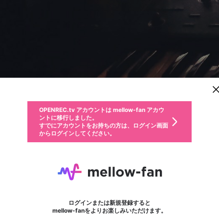
新規登録
OPENREC.tv アカウントは mellow-fan アカウ
OPENREC.tvアカウントはmellow-fanアカウン
パーソナルデータの登録
限定コミュニティ参加方法
ントに移行しました。
トに統合しました。
すでにアカウントをお持ちの方は、ログイン画面
こちらからOPENREC.tvでログイン中のアカウ
からログインしてください。
ント情報を引き継ぐことができます。
動画プレイリストを選択
生年月
固定動画に設定
不適切なユーザーとして報告します
ファンレター
サブスクシェア
OPENREC.tv アカウントは mellow-fan アカウ
@
新規登録
ログイン
か？
年
月
ントに移行しました。
マイページに表示されている動画 (ライブ配信、配信予定、ア
すでにアカウントをお持ちの方は、ログイン画面
ーカイブ、アップロード動画) をページのトップに1つ固定で
T-J
応援している配信者にファンレターを送ることができま
生年月は登録後に変更できません。
認証コードの入力
できるプレイリストがありません。プレイリストは動画の再生画面で作
からログインしてください。
きます。動画タイトル横のメニューより設定することができま
す。好きなデザインを選んでメッセージを書いたり、エ
ログイン
す。
@
T-Jv2
T-JのXヘ
ご確認ください
す。
メールアドレスで新規登録
メールアドレスでログイン
問題を選択してください
ールアイテムでデコレーションして、配信者に届けまし
性別
ょう！
メールアドレスにメールを送信しました。30分以内にメ
パスワード再設定
詳しくはこちら
この限定コミュニティは、Discordで提供されています。
入力していただいたメールアドレス
男性
女性
その他
問題を選択してください
※ファンレター機能は有料サービスです。
ール記載の6桁の認証コードを入力してください。
利用規約とプライバシーポリシーが更新されました。
または
または
ポイントが不足しています
フォロー 9
に、パスワード再設定用URLを記載
セッションの有効期限が切れたた
ファンレター
Discordアカウントをお持ちでない方
サービスを利用するには変更後の内容をご確認いただ
わいせつな表現
認証コード
検索履歴をすべて削除しますか？
ブロックリストに追加しますか？
この動画の公開は終了しました
登録したメールアドレスを入力し、送信してください。
お住まいの地域
されたメールを送信しましたのでご
め、ログアウトしました
き、同意していただく必要があります。
X
X
Discordとは？からDiscordにアクセス
mellowポイントの購入に進みますか？
他者を誹謗中傷する表現
0
6
確認ください
ログインまたは新規登録すると
Discordアカウントを作成
キャンセル
mellow-fanをよりお楽しみいただけます。
いいえ
OK
はい
OK
利用規約
を確認しました。
0
500
著作権の侵害
Google
Google
キャプチャ
プレイリスト
フォロー
フォロワー
プレミアム会員に入会
mellow-fan のメールアドレス（mellow-fan.comドメイン
OK