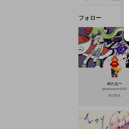
フォロー
めたなー
@
takekopter0000
ポゴの人