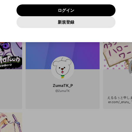
いいえ
はい
利用規約
および
プライバシーポリシー
に同意頂いた上で次にお
この画面からDiscordに参加する
プライバシーポリシー
を確認しました。
及びcs.openrec.co.jpドメイン）が受信拒否設定に含まれて
ログイン
進みください。
OK
プライバシーの侵害
ご登録いただいた情報はサービスの向上を目的として
動画プレイリストがありません
再設定する
いないかご確認ください。
ログイン
Yahoo! JAPAN
Yahoo! JAPAN
使用いたします。
Discordは第三者が提供するコミュニティーサービスで、mellow-
報告された問題については、利用規約に違反しているかどうか
パスワードを忘れた方は
こちら
過激な暴力や自傷行為
確認しました
fanとは関わりがありません。Discordに関してのお問い合わせには
一部サービスをご利用いただくには、生年月の登録が
をスタッフが確認します。
この機能をむやみに使用すること
新規登録
動画プレイリストを選択
お答えすることができません。Discordの仕様変更により、限定コ
アカウントをお持ちですか？
アカウントを作成する
入力
必要です。
は、利用規約違反になります。
Appleでサインアップ
Appleでサインイン
ミュニティ特典の提供が終了する可能性がありますが、その際の補
なりすまし行為
ご登録いただいた情報は公開されません。
償は一切行いません。外部サービスとのID連携に関する同意事項に
動画のプレイリストを一つ選択すると、そのプレイリストの動
同意の上、参加をお願いします。
出会いを誘導する行為
閉じる
画をマイページの上部にリストで表示することができます。
ファンレターを作成
送信
mellow-fanの
mellow-fanの
利用規約
利用規約
・
・
プライバシーポリシー
プライバシーポリシー
・
・
外部サービ
外部サービ
外部サービスとのID連携に関する同意事項
登録
スとのID連携に関する同意事項
スとのID連携に関する同意事項
に同意頂いた上で、次にお進み
に同意頂いた上で、次にお進み
閉じる
ねずみ講やマルチ商法
アカウント作成
動画プレイリストを選択
ください
ください
Discordとは？
Discordに参加する
誤解を招く配信設定
あとで登録
mellow-fanからのお得な情報をメールで受け取
ゲームの録画禁止区域の配信
る
改造版・海賊版ソフトの配信
ZumaTK_P
@
ZumaTK
政治的・宗教的・人種的な内容
えるるぅと申します。 T
er.com/_eruru_
その他の問題
h.tv/eruru Yout
om/channel/UC
(※えるるぅwiki：ht
o.wiki/） メインはわいわい喋りながら音ゲー
配信。 基本的に
先：eruru.urure@gmail.