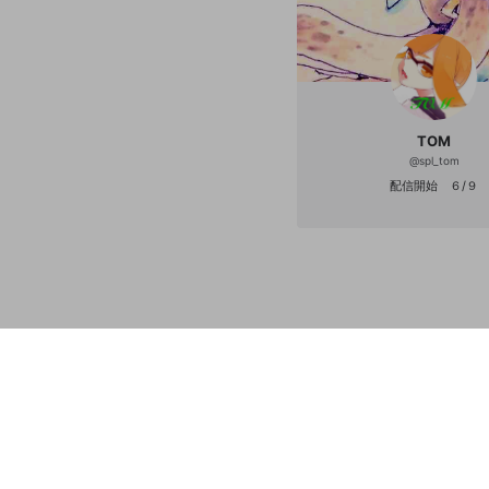
TOM
@
spl_tom
配信開始 ６/９