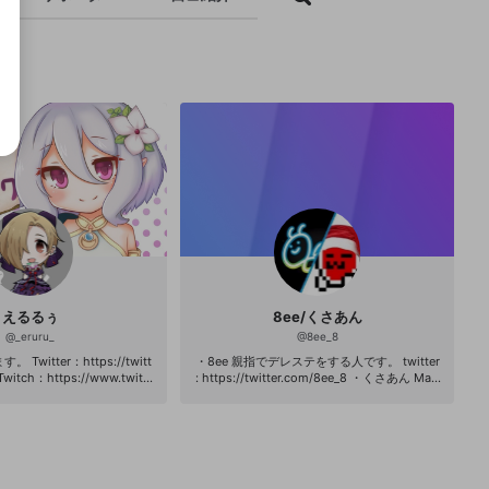
えるるぅ
8ee/くさあん
@
_eruru_
@
8ee_8
witter：https://twitt
・8ee 親指でデレステをする人です。 twitter
 Twitch：https://www.twitc
: https://twitter.com/8ee_8 ・くさあん Mari
ube：https://www.youtube.c
o Kart World Cup 2015~2018, 4連覇！ 主に
6ynhYYeU6wiUOyqxG7uISw
マリオカートの大会や交流戦の試合を配信し
tp://eruru-channel.mem
ます。 twitter : https://twitter.com/kusaann
anora
毎日配信しています！ ※連絡
com または twitter