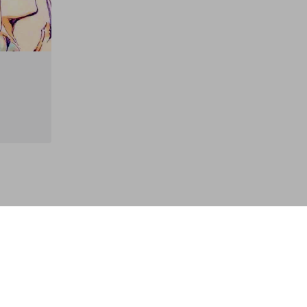
ID:_eruru_ 各ゲームの課金歴（2018/01/07更
新) ①デレステ：
モバマス：60万
O：10万 ⑥シ
ーン：1.5万 
たと眠りたい：1920円 ★現
いるゲーム★ 
ラガールズ ス
テ） ■バンド
ー（ガルパ） 
ルド（MHW） ■壺（
Bennett Fodd
ATTLEGROU
と眠りたい（結
と…） ★不定
ム★ ■アズールレ
剣伝説３（聖剣
らファンタジア
伝説ブレスオブザ
ー全般 ★過
■どうぶつの森
■Fate/Grand 
（スプラトゥー
リオンライブシ
■シノアリス（SINoAL
ード 魔法少女
■フリーホラーゲーム全
コンは えむさん
レさん に描い