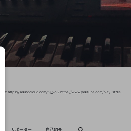
成で
アイコンと配信でたまに流すBGMは自作です 普段は音楽を作っています SoundCloud: https://soundcloud.com/t-j_vol2 https://www.youtube.com/playlist?list=PLikP_PGySbfrAQ4qaKRrJyOl2l3MPFFQ-
サポーター
自己紹介