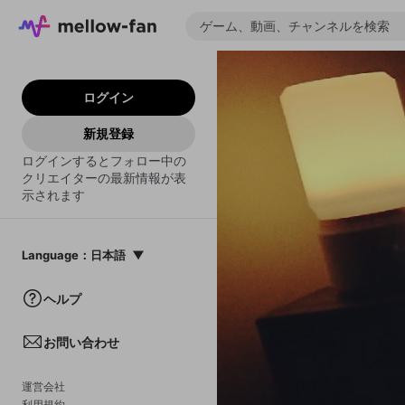
ログイン
新規登録
ログインするとフォロー中の
クリエイターの最新情報が表
示されます
Language
：
日本語
日本語
ヘルプ
English
お問い合わせ
中文(簡体)
한국어
運営会社
利用規約