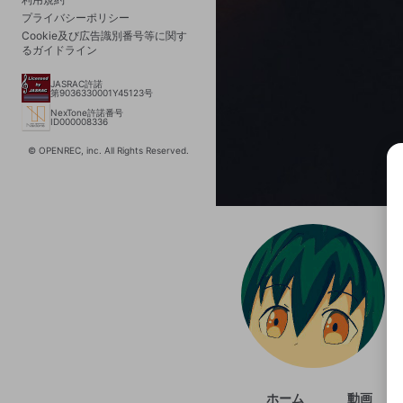
プライバシーポリシー
Cookie及び広告識別番号等に関す
るガイドライン
JASRAC許諾
第9036330001Y45123号
NexTone許諾番号
ID000008336
© OPENREC, inc. All Rights Reserved.
選択
きま
ホーム
動画