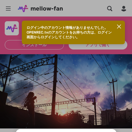
ログイン中のアカウント情報がありませんでした。
快適に視聴するなら、アプリをインストールしよう！
OPENREC.tvのアカウントをお持ちの方は、ログイン
画面からログインしてください。
インストール
アプリで開く
新規登録
OPENREC.tv アカウントは mellow-fan
OPENREC.tvアカウントはmellow-fanア
限定コミュニティ参加方法
パーソナルデータの登録
アカウントに移行しました。
カウントに統合しました。
すでにアカウントをお持ちの方は、ログイ
こちらからOPENREC.tvでログイン中のア
ン画面からログインしてください。
カウント情報を引き継ぐことができます。