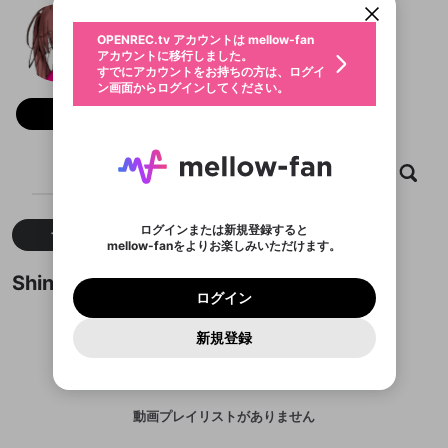
動画プレイリストを選択
生年月
Shinkey
固定動画に設定
不適切なユーザーとして報告しま
ファンレター
OPENREC.tv アカウントは mellow-fan
サブスクシェア
@
Shinkey
ShinkeyのXヘ
@
新規登録
ログイン
すか？
年
月
アカウントに移行しました。
マイページに表示されている動画 (ライブ配信、配
認証コードの入力
すでにアカウントをお持ちの方は、ログイ
生年月は登録後に変更できません。
信予定、アーカイブ、アップロード動画) をページ
選択できるプレイリストがありません。
応援している配信者にファンレターを送ることがで
ン画面からログインしてください。
ご確認ください
のトップに1つ固定できます。動画タイトル横のメ
ログイン
プレイリストは動画の再生画面で作成で
きます。好きなデザインを選んでメッセージを書い
ニューより設定することができます。
メールアドレスで新規登録
メールアドレスでログイン
問題を選択してください
フォロー 1,750
この限定コミュニティは、Discordで提供されてい
性別
きます。
たり、エールアイテムでデコレーションして、配信
メールアドレスにメールを送信しました。30分以内
パスワード再設定
ます。
者に届けましょう！
にメール記載の6桁の認証コードを入力してくださ
入力していただいたメールアドレ
男性
女性
その他
利用規約とプライバシーポリシーが更新されま
問題を選択してください
詳しくはこちら
※ファンレター機能は有料サービスです。
い。
または
または
ポイントが不足しています
した。 サービスを利用するには変更後の内容を
Discordアカウントをお持ちでない方
スに、パスワード再設定用URLを
セッションの有効期限が切れたた
ホーム
動画
キャプチャ
プレイリスト
登録したメールアドレスを入力し、送信してくださ
わいせつな表現
ブロックリストに追加しますか？
この動画の公開は終了しました
お住まいの地域
ご確認いただき、同意していただく必要があり
認証コード
い。
記載されたメールを送信しました
め、ログアウトしました
Discordとは？からDiscordにアクセス
X
X
ます。
mellowポイントの購入に進みますか？
他者を誹謗中傷する表現
のでご確認ください
0
6
ログインまたは新規登録すると
すべて
動画
キャプチャ
Discordアカウントを作成
mellow-fanをよりお楽しみいただけます。
キャンセル
OK
OK
0
500
著作権の侵害
Google
Google
利用規約
プレミアム会員に入会
を確認しました。
OK
いいえ
はい
mellow-fan のメールアドレス（mellow-fan.comド
この画面からDiscordに参加する
利用規約
および
プライバシーポリシー
に同意頂いた上で
ログイン
Shinkeyが作成した動画プレイリスト
プライバシーポリシー
を確認しました。
メイン及びcs.openrec.co.jpドメイン）が受信拒否設
次にお進みください。
OK
プライバシーの侵害
ご登録いただいた情報はサービスの向上を目的
ログイン
再設定する
動画プレイリストがありません
定に含まれていないかご確認ください。
Yahoo! JAPAN
Yahoo! JAPAN
Discordは第三者が提供するコミュニティーサービスで、
として使用いたします。
報告された問題については、利用規約に違反しているか
動画プレイリストを選択
パスワードを忘れた方は
こちら
過激な暴力や自傷行為
mellow-fanとは関わりがありません。Discordに関してのお
一部サービスをご利用いただくには、生年月の
どうかをスタッフが確認します。
この機能をむやみに使
新規登録
確認しました
問い合わせにはお答えすることができません。Discordの仕
アカウントをお持ちですか？
アカウントを作成する
登録が必要です。
用することは、利用規約違反になります。
様変更により、限定コミュニティ特典の提供が終了する可能
入力
なりすまし行為
Appleでサインアップ
Appleでサインイン
動画のプレイリストを一つ選択すると、そのプレイ
ご登録いただいた情報は公開されません。
性がありますが、その際の補償は一切行いません。外部サー
リストの動画をマイページの上部にリストで表示す
ビスとのID連携に関する同意事項に同意の上、参加をお願い
閉じる
ることができます。
出会いを誘導する行為
ファンレターを作成
します。
送信
mellow-fanの
mellow-fanの
利用規約
利用規約
・
・
プライバシーポリシー
プライバシーポリシー
・
・
外部
外部
動画プレイリストがありません
登録
外部サービスとのID連携に関する同意事項
サービスとのID連携に関する同意事項
サービスとのID連携に関する同意事項
に同意頂いた上
に同意頂いた上
閉じる
ねずみ講やマルチ商法
動画プレイリストを選択
アカウント作成
で、次にお進みください
で、次にお進みください