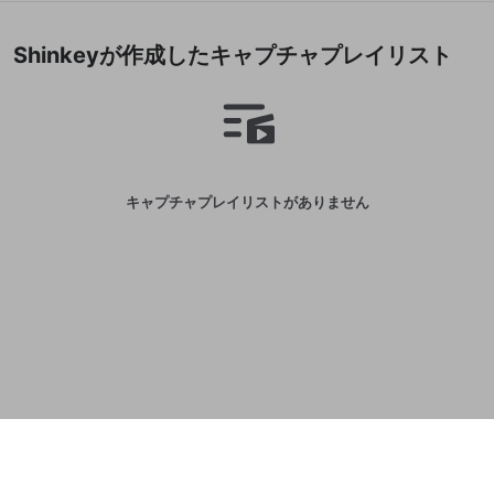
誤解を招く配信設定
あとで登録
Discordとは？
Discordに参加する
Shinkeyが作成したキャプチャプレイリスト
mellow-fanからのお得な情報をメールで受
ゲームの録画禁止区域の配信
け取る
改造版・海賊版ソフトの配信
政治的・宗教的・人種的な内容
その他の問題
キャプチャプレイリストがありません