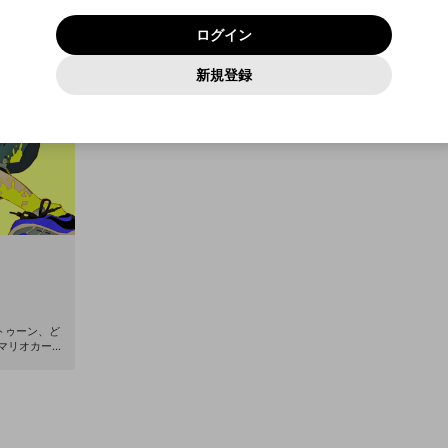
いいえ
はい
利用規約
および
プライバシーポリシー
に同意頂いた上で次にお
この画面からDiscordに参加する
プライバシーポリシー
を確認しました。
及びcs.openrec.co.jpドメイン）が受信拒否設定に含まれて
ログイン
進みください。
OK
プライバシーの侵害
ご登録いただいた情報はサービスの向上を目的として
動画プレイリストがありません
再設定する
いないかご確認ください。
ログイン
Yahoo! JAPAN
Yahoo! JAPAN
使用いたします。
Discordは第三者が提供するコミュニティーサービスで、mellow-
報告された問題については、利用規約に違反しているかどうか
パスワードを忘れた方は
こちら
過激な暴力や自傷行為
確認しました
fanとは関わりがありません。Discordに関してのお問い合わせには
一部サービスをご利用いただくには、生年月の登録が
をスタッフが確認します。
この機能をむやみに使用すること
新規登録
動画プレイリストを選択
お答えすることができません。Discordの仕様変更により、限定コ
アカウントをお持ちですか？
アカウントを作成する
入力
必要です。
は、利用規約違反になります。
Appleでサインアップ
Appleでサインイン
ミュニティ特典の提供が終了する可能性がありますが、その際の補
なりすまし行為
ご登録いただいた情報は公開されません。
償は一切行いません。外部サービスとのID連携に関する同意事項に
動画のプレイリストを一つ選択すると、そのプレイリストの動
同意の上、参加をお願いします。
出会いを誘導する行為
閉じる
画をマイページの上部にリストで表示することができます。
ファンレターを作成
送信
mellow-fanの
mellow-fanの
利用規約
利用規約
・
・
プライバシーポリシー
プライバシーポリシー
・
・
外部サービ
外部サービ
外部サービスとのID連携に関する同意事項
登録
スとのID連携に関する同意事項
スとのID連携に関する同意事項
に同意頂いた上で、次にお進み
に同意頂いた上で、次にお進み
閉じる
ねずみ講やマルチ商法
アカウント作成
動画プレイリストを選択
ください
ください
Discordとは？
Discordに参加する
誤解を招く配信設定
あとで登録
mellow-fanからのお得な情報をメールで受け取
ゲームの録画禁止区域の配信
る
改造版・海賊版ソフトの配信
政治的・宗教的・人種的な内容
トゥーン、ど
、マリオカート
その他の問題
be.com/c/KG
TX2070SUPE
GC550 PLU