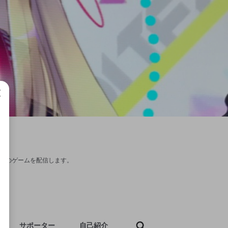
成で
itchのゲームを配信します。
サポーター
自己紹介