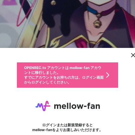
新規登録
OPENREC.tv アカウントは mellow-fan アカウ
OPENREC.tvアカウントはmellow-fanアカウン
パーソナルデータの登録
限定コミュニティ参加方法
ントに移行しました。
トに統合しました。
すでにアカウントをお持ちの方は、ログイン画面
こちらからOPENREC.tvでログイン中のアカウ
からログインしてください。
ント情報を引き継ぐことができます。
動画プレイリストを選択
生年月
固定動画に設定
不適切なユーザーとして報告します
ファンレター
サブスクシェア
OPENREC.tv アカウントは mellow-fan アカウ
@
新規登録
ログイン
か？
年
月
ントに移行しました。
マイページに表示されている動画 (ライブ配信、配信予定、ア
すでにアカウントをお持ちの方は、ログイン画面
ーカイブ、アップロード動画) をページのトップに1つ固定で
841.T/たかつき
応援している配信者にファンレターを送ることができま
生年月は登録後に変更できません。
認証コードの入力
できるプレイリストがありません。プレイリストは動画の再生画面で作
からログインしてください。
きます。動画タイトル横のメニューより設定することができま
す。好きなデザインを選んでメッセージを書いたり、エ
ログイン
す。
@
Saturn_P
841.T/たかつきのXヘ
ご確認ください
す。
メールアドレスで新規登録
メールアドレスでログイン
問題を選択してください
ールアイテムでデコレーションして、配信者に届けまし
性別
ょう！
古来からの音ゲーマー。 主にコナステ版SOUND VOLTEXの配信やNintendo Sw
メールアドレスにメールを送信しました。30分以内にメ
パスワード再設定
詳しくはこちら
この限定コミュニティは、Discordで提供されています。
入力していただいたメールアドレス
男性
女性
その他
問題を選択してください
※ファンレター機能は有料サービスです。
ール記載の6桁の認証コードを入力してください。
利用規約とプライバシーポリシーが更新されました。
または
または
ポイントが不足しています
フォロー
に、パスワード再設定用URLを記載
セッションの有効期限が切れたた
ファンレター
Discordアカウントをお持ちでない方
サービスを利用するには変更後の内容をご確認いただ
わいせつな表現
認証コード
検索履歴をすべて削除しますか？
ブロックリストに追加しますか？
この動画の公開は終了しました
登録したメールアドレスを入力し、送信してください。
お住まいの地域
されたメールを送信しましたのでご
め、ログアウトしました
き、同意していただく必要があります。
X
X
Discordとは？からDiscordにアクセス
mellowポイントの購入に進みますか？
他者を誹謗中傷する表現
0
6
確認ください
ログインまたは新規登録すると
Discordアカウントを作成
キャンセル
mellow-fanをよりお楽しみいただけます。
いいえ
OK
はい
OK
利用規約
を確認しました。
0
500
著作権の侵害
Google
Google
キャプチャ
プレイリスト
フォロー
フォロワー
プレミアム会員に入会
mellow-fan のメールアドレス（mellow-fan.comドメイン
OK