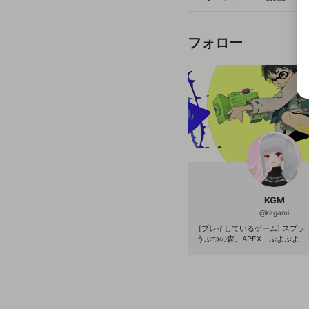
フォロー
KGM
@
kagami
[プレイしているゲーム] スプラ
うぶつの森、APEX、ぷよぷよ
他いろいろ [Twitter]https://twitter.com/kgm
00 [YouTube]http://www.youtu
MGames [ニコニコ]http://com.nicovideo.j
p/community/co1717172 CPU : Core i7-970
0KF メモリ : 16GB*2 グラボ : R
R キャプチャボード : AVerMedia 