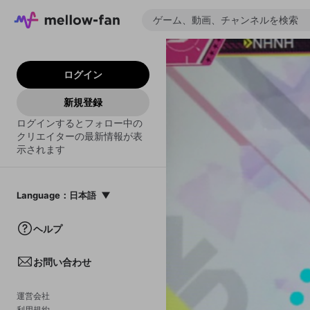
ログイン
新規登録
ログインするとフォロー中の
クリエイターの最新情報が表
示されます
Language
：
日本語
日本語
ヘルプ
English
お問い合わせ
中文(簡体)
한국어
運営会社
利用規約