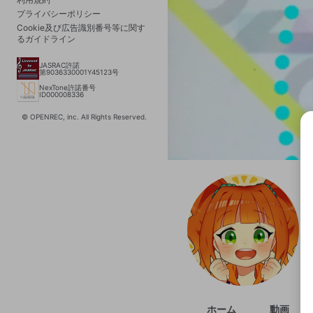
プライバシーポリシー
Cookie及び広告識別番号等に関す
るガイドライン
JASRAC許諾
第9036330001Y45123号
NexTone許諾番号
ID000008336
© OPENREC, inc. All Rights Reserved.
選択
きま
ホーム
動画