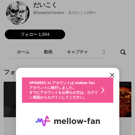
だいこく
@
SasakitoTanaka
だいこくのXヘ
フォロー 1,554
新規登録
ホーム
動画
キャプチャ
プレイリスト
OPENREC.tv アカウントは mellow-fan
OPENREC.tvアカウントはmellow-fanア
限定コミュニティ参加方法
パーソナルデータの登録
アカウントに移行しました。
カウントに統合しました。
すでにアカウントをお持ちの方は、ログイ
こちらからOPENREC.tvでログイン中のア
動画プレイリストを選択
ン画面からログインしてください。
カウント情報を引き継ぐことができます。
フォロー
生年月
固定動画に設定
不適切なユーザーとして報告しま
ファンレター
OPENREC.tv アカウントは mellow-fan
サブスクシェア
@
新規登録
ログイン
すか？
年
月
アカウントに移行しました。
マイページに表示されている動画 (ライブ配信、配
認証コードの入力
すでにアカウントをお持ちの方は、ログイ
生年月は登録後に変更できません。
信予定、アーカイブ、アップロード動画) をページ
選択できるプレイリストがありません。
応援している配信者にファンレターを送ることがで
ン画面からログインしてください。
ご確認ください
のトップに1つ固定できます。動画タイトル横のメ
ログイン
プレイリストは動画の再生画面で作成で
きます。好きなデザインを選んでメッセージを書い
ニューより設定することができます。
メールアドレスで新規登録
メールアドレスでログイン
問題を選択してください
この限定コミュニティは、Discordで提供されてい
性別
きます。
たり、エールアイテムでデコレーションして、配信
メールアドレスにメールを送信しました。30分以内
パスワード再設定
ます。
者に届けましょう！
にメール記載の6桁の認証コードを入力してくださ
入力していただいたメールアドレ
男性
女性
その他
利用規約とプライバシーポリシーが更新されま
問題を選択してください
詳しくはこちら
※ファンレター機能は有料サービスです。
い。
または
または
ポイントが不足しています
した。 サービスを利用するには変更後の内容を
Discordアカウントをお持ちでない方
スに、パスワード再設定用URLを
セッションの有効期限が切れたた
登録したメールアドレスを入力し、送信してくださ
わいせつな表現
ブロックリストに追加しますか？
この動画の公開は終了しました
お住まいの地域
ご確認いただき、同意していただく必要があり
認証コード
とりバード
世界のノリヒト
い。
記載されたメールを送信しました
め、ログアウトしました
Discordとは？からDiscordにアクセス
X
X
@
Tori_baado
@
ogura