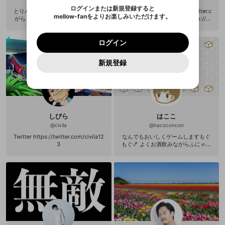
ます。
mellowポイントの購入に進みますか？
他者を誹謗中傷する表現
のでご確認ください
0
6
ログインまたは新規登録すると
とりバードです ゲームをプレイしな
下品の極み twitter: https://twitter.c
Discordアカウントを作成
mellow-fanをよりお楽しみいただけます。
キャンセル
OK
OK
0
500
がら見て聞いて楽しい配信を作って
om/bomba_yeah ニコ生： http://co
著作権の侵害
Google
Google
利用規約
プレミアム会員に入会
を確認しました。
OK
いきたいと思っています。 ＜Twitter
m.nicovideo.jp/community/co3450
いいえ
はい
mellow-fan のメールアドレス（mellow-fan.comド
この画面からDiscordに参加する
利用規約
および
プライバシーポリシー
に同意頂いた上で
ログイン
＞ https://twitter.com/Tori_baado?l
299 youtubeちゃんねる： https://w
プライバシーポリシー
を確認しました。
メイン及びcs.openrec.co.jpドメイン）が受信拒否設
次にお進みください。
OK
プライバシーの侵害
ご登録いただいた情報はサービスの向上を目的
ang=ja PC CPU Intel Core i9-139
ww.youtube.com/channel/UCSNBA
ログイン
再設定する
動画プレイリストがありません
定に含まれていないかご確認ください。
Yahoo! JAPAN
Yahoo! JAPAN
00KF グラボ NVIDIA GeForce RTX
8ZQBEKGl56d0Gle4Yg メール：og
Discordは第三者が提供するコミュニティーサービスで、
として使用いたします。
報告された問題については、利用規約に違反しているか
動画プレイリストを選択
パスワードを忘れた方は
こちら
過激な暴力や自傷行為
4070 Ti マザボ Intel Z690 ATXマ
uraban@gmail.com 0108掟 ・人様
mellow-fanとは関わりがありません。Discordに関してのお
一部サービスをご利用いただくには、生年月の
どうかをスタッフが確認します。
この機能をむやみに使
新規登録
確認しました
ザーボード メモリ 32GB DDR4-3
と放送で絡むときはビール2杯以上の
問い合わせにはお答えすることができません。Discordの仕
アカウントをお持ちですか？
アカウントを作成する
登録が必要です。
用することは、利用規約違反になります。
200 16GB×2 ストレージ SSD〔M.
アルコールを摂取しない。ゴミにな
様変更により、限定コミュニティ特典の提供が終了する可能
入力
なりすまし行為
Appleでサインアップ
Appleでサインイン
動画のプレイリストを一つ選択すると、そのプレイ
ご登録いただいた情報は公開されません。
2 Gen4〕2TB (読込最大7300MB/s
るので 破ったら頭を丸める。
性がありますが、その際の補償は一切行いません。外部サー
リストの動画をマイページの上部にリストで表示す
書込最大6900MB/s) 電源 (80PLUS
ビスとのID連携に関する同意事項に同意の上、参加をお願い
閉じる
ることができます。
出会いを誘導する行為
ファンレターを作成
GOLD) G-GEAR電源 CSZ1000V5GG
します。
送信
mellow-fanの
mellow-fanの
利用規約
利用規約
・
・
プライバシーポリシー
プライバシーポリシー
・
・
外部
外部
P(定格1000W) モニター Acer XF240
登録
外部サービスとのID連携に関する同意事項
サービスとのID連携に関する同意事項
サービスとのID連携に関する同意事項
に同意頂いた上
に同意頂いた上
Hbmjdpr 144Hz/1ms
閉じる
ねずみ講やマルチ商法
動画プレイリストを選択
アカウント作成
しびら
はここ
で、次にお進みください
で、次にお進みください
@
civila
@
hacoconcon
誤解を招く配信設定
あとで登録
Discordとは？
Discordに参加する
Twitter https://twitter.com/civila12
なんでもおいしくゲームしますもぐ
mellow-fanからのお得な情報をメールで受
3
もぐ🍤 よくお酒飲みながらふにゃふ
ゲームの録画禁止区域の配信
け取る
にゃ配信してます ほろ酔いおとうふ
配信
改造版・海賊版ソフトの配信
政治的・宗教的・人種的な内容
その他の問題