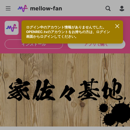
ログイン中のアカウント情報がありませんでした。
快適に視聴するなら、アプリをインストールしよう！
OPENREC.tvのアカウントをお持ちの方は、ログイン
画面からログインしてください。
インストール
アプリで開く