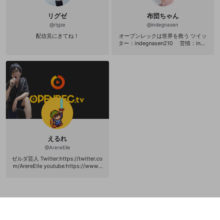
リグゼ
布団ちゃん
@
rigze
@
indegnasen
配信見にきてね！
オープンレックは世界を救う ツイッ
ター：indegnasen210 苦情：inde
gnasen@yahoo.co.jp ニコ生：http
s://com.nicovideo.jp/community/co
4494705 youtube:https://www.you
tube.com/channel/UCP-YqbjD26y5
lPrePpTBrTw?view_as=subscriber
ゲーム放送前はツイッターで必ず告
知するからフォローしといてくれ（
＾ω＾）
えるれ
@
ArereElle
ゼルダ芸人 Twitter:https://twitter.co
m/ArereElle youtube:https://www.y
outube.com/channel/UCG1q6b1OR
MTSYn1rPR_sb9A