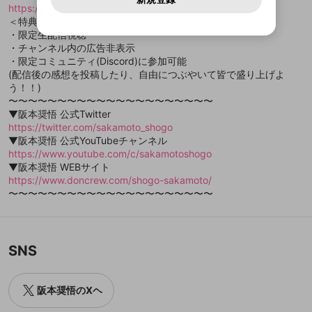
問い合わせにはお答えすることができません。Discordの仕
アカウントをお持ちですか？
アカウントを作成する
https://openrecnext.amebaownd.com/posts/11101764
登録が必要です。
用することは、利用規約違反になります。
様変更により、限定コミュニティ特典の提供が終了する可能
入力
なりすまし行為
Appleでサインアップ
Appleでサインイン
動画のプレイリストを一つ選択すると、そのプレイ
＜特典詳細＞
ご登録いただいた情報は公開されません。
性がありますが、その際の補償は一切行いません。外部サー
リストの動画をマイページの上部にリストで表示す
ビスとのID連携に関する同意事項に同意の上、参加をお願い
・限定生配信視聴
閉じる
ることができます。
出会いを誘導する行為
ファンレターを作成
します。
・チャンネル内の広告非表示
送信
mellow-fanの
mellow-fanの
利用規約
利用規約
・
・
プライバシーポリシー
プライバシーポリシー
・
・
外部
外部
登録
外部サービスとのID連携に関する同意事項
・限定コミュニティ(Discord)に参加可能
サービスとのID連携に関する同意事項
サービスとのID連携に関する同意事項
に同意頂いた上
に同意頂いた上
閉じる
ねずみ講やマルチ商法
動画プレイリストを選択
アカウント作成
(配信後の感想を投稿したり、自由につぶやいて皆で盛り上げよ
で、次にお進みください
で、次にお進みください
う！！)
誤解を招く配信設定
あとで登録
Discordとは？
Discordに参加する
〜〜〜〜〜〜〜〜〜〜〜〜〜〜〜〜〜〜〜〜〜
mellow-fanからのお得な情報をメールで受
▼阪本奨悟 公式Twitter
ゲームの録画禁止区域の配信
け取る
https://twitter.com/sakamoto_shogo
▼阪本奨悟 公式YouTubeチャンネル
改造版・海賊版ソフトの配信
https://www.youtube.com/c/sakamotoshogo
政治的・宗教的・人種的な内容
▼阪本奨悟 WEBサイト
https://www.doncrew.com/shogo-sakamoto/
その他の問題
〜〜〜〜〜〜〜〜〜〜〜〜〜〜〜〜〜〜〜〜〜
SNS
阪本奨悟のXヘ