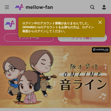
ログイン中のアカウント情報がありませんでした。
快適に視聴するなら、アプリをインストールしよう！
OPENREC.tvのアカウントをお持ちの方は、ログイン
画面からログインしてください。
インストール
アプリで開く