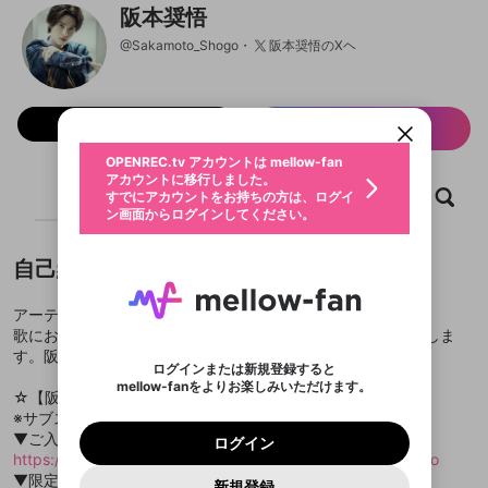
阪本奨悟
新規登録
@
Sakamoto_Shogo
阪本奨悟のXヘ
OPENREC.tv アカウントは mellow-fan
OPENREC.tvアカウントはmellow-fanア
限定コミュニティ参加方法
パーソナルデータの登録
アカウントに移行しました。
カウントに統合しました。
すでにアカウントをお持ちの方は、ログイ
こちらからOPENREC.tvでログイン中のア
動画プレイリストを選択
ン画面からログインしてください。
カウント情報を引き継ぐことができます。
フォロー 5,400
生年月
サブスク情報
固定動画に設定
不適切なユーザーとして報告しま
ファンレター
OPENREC.tv アカウントは mellow-fan
サブスクシェア
@
新規登録
ログイン
すか？
年
月
アカウントに移行しました。
マイページに表示されている動画 (ライブ配信、配
ホーム
動画
キャプチャ
プレイリスト
認証コードの入力
すでにアカウントをお持ちの方は、ログイ
生年月は登録後に変更できません。
信予定、アーカイブ、アップロード動画) をページ
選択できるプレイリストがありません。
応援している配信者にファンレターを送ることがで
ン画面からログインしてください。
ご確認ください
のトップに1つ固定できます。動画タイトル横のメ
ログイン
プレイリストは動画の再生画面で作成で
きます。好きなデザインを選んでメッセージを書い
ニューより設定することができます。
メールアドレスで新規登録
メールアドレスでログイン
問題を選択してください
この限定コミュニティは、Discordで提供されてい
性別
きます。
たり、エールアイテムでデコレーションして、配信
メールアドレスにメールを送信しました。30分以内
パスワード再設定
ます。
自己紹介
者に届けましょう！
にメール記載の6桁の認証コードを入力してくださ
入力していただいたメールアドレ
男性
女性
その他
利用規約とプライバシーポリシーが更新されま
問題を選択してください
詳しくはこちら
※ファンレター機能は有料サービスです。
い。
または
または
ポイントが不足しています
した。 サービスを利用するには変更後の内容を
Discordアカウントをお持ちでない方
スに、パスワード再設定用URLを
セッションの有効期限が切れたた
登録したメールアドレスを入力し、送信してくださ
アーティスト阪本奨悟の公式生配信チャンネル！！
わいせつな表現
ブロックリストに追加しますか？
この動画の公開は終了しました
お住まいの地域
ご確認いただき、同意していただく必要があり
認証コード
い。
記載されたメールを送信しました
め、ログアウトしました
歌にお喋りにゲームに、とにかく皆で楽しめる生配信を目指しま
Discordとは？からDiscordにアクセス
X
X
ます。
mellowポイントの購入に進みますか？
他者を誹謗中傷する表現
す。阪本奨悟と全国のみんなをつなぐ番組を目指します！！
のでご確認ください
0
6
ログインまたは新規登録すると
Discordアカウントを作成
mellow-fanをよりお楽しみいただけます。
キャンセル
OK
OK
0
500
著作権の侵害
☆【阪本奨悟音ライン】開設しました！！☆
Google
Google
利用規約
プレミアム会員に入会
を確認しました。
OK
いいえ
はい
mellow-fan のメールアドレス（mellow-fan.comド
この画面からDiscordに参加する
利用規約
および
プライバシーポリシー
に同意頂いた上で
※サブスクリプションへのご入会は下記よりご確認ください。
ログイン
プライバシーポリシー
を確認しました。
メイン及びcs.openrec.co.jpドメイン）が受信拒否設
次にお進みください。
OK
プライバシーの侵害
▼ご入会ページ
ご登録いただいた情報はサービスの向上を目的
ログイン
再設定する
動画プレイリストがありません
定に含まれていないかご確認ください。
Yahoo! JAPAN
Yahoo! JAPAN
Discordは第三者が提供するコミュニティーサービスで、
https://www.openrec.tv/subscription/user/Sakamoto_Shogo
として使用いたします。
報告された問題については、利用規約に違反しているか
動画プレイリストを選択
パスワードを忘れた方は
こちら
過激な暴力や自傷行為
mellow-fanとは関わりがありません。Discordに関してのお
▼限定コミュニティ参加手順
一部サービスをご利用いただくには、生年月の
どうかをスタッフが確認します。
この機能をむやみに使
新規登録
確認しました